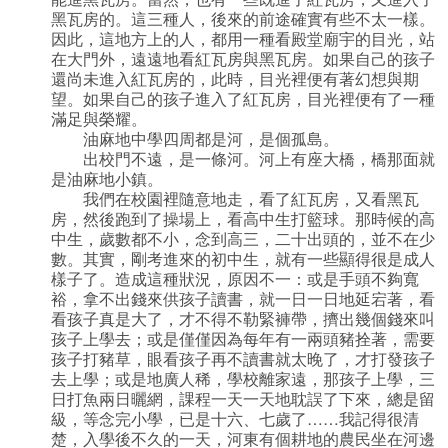
黑瓦房的。這三種人，後來的前途確實有些不太一樣。
因此，這地方上的人，都用一種看殿堂廟宇的目光，站
在大門外，遠遠地看紅瓦房與黑瓦房。如果自己的孩子
還尚未進入紅瓦房的，此時，目光裡便有著幻想與期
望。如果自己的孩子進入了紅瓦房，目光裡便有了一種
滿足與榮耀。
油麻地中學四周都是河，是個孤島。
出校門不遠，是一條河。河上有座大橋，橋那面就
是油麻地小鎮。
我們在校園裡隨意地走，看了紅瓦房，又看黑瓦
房，然後跑到了操場上，看高中生打籃球。那時候的高
中生，歲數都不小，念到高三，二十出頭的，並不在少
數。其實，剛考進來的初中生，就有一些顯得很是成人
樣子了。造成這種狀況，原因不一：或是手頭不夠寬
裕，拿不出錢來供孩子讀書，就一日一日地延宕著，看
看孩子真是大了，才不得不勒緊褲帶，擠出幾個錢來叫
孩子上學去；或是僅僅因為每年有一兩頭豬拴著，需要
孩子打豬草，眼看孩子再不讀書就太晚了，才打發孩子
去上學；或是地廣人稀，學校離家遠，那孩子上學，三
日打魚兩日曬網，課程一天一天地耽誤了下來，總是留
級，等念完小學，已是十六、七歲了……我記得很清
楚，入學後不久的一天，河東有個耕地的農民坐在河邊