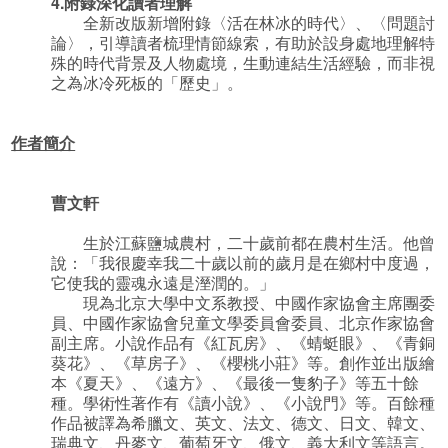
4.附錄深化讀者理解
全新改版新增附錄〈活在林冰的時代〉、〈問題討
論〉，引導讀者梳理情節線索，有助於設身處地理解特
殊的時代背景及人物處境，生動連結生活經驗，而非視
之為冰冷死板的「歷史」。
作者簡介
曹文軒
生於江蘇鹽城農村，二十歲前都在農村生活。他曾
說：「我很慶幸我二十歲以前的歲月是在鄉村中度過，
它使我的靈魂永遠是溼潤的。」
現為北京大學中文系教授、中國作家協會主席團委
員、中國作家協會兒童文學委員會委員、北京作家協會
副主席。小說作品有《紅瓦房》、《蜻蜓眼》、《青銅
葵花》、《草房子》、《櫻桃小莊》等。創作並出版繪
本《夏天》、《遠方》、《最後一隻豹子》等五十餘
種。學術性著作有《讀小說》、《小說門》等。百餘種
作品被譯為希臘文、英文、法文、德文、日文、韓文、
瑞典文、丹麥文、葡萄牙文、俄文、義大利文等語言。