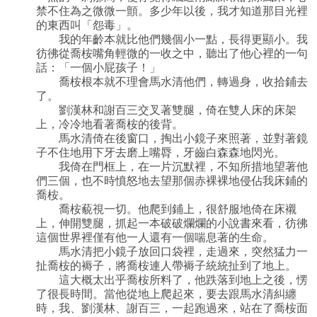
禁不住為之微微一顫。多少年以後，我才知道那目光裡
的東西叫「怨毒」。
我的年齡本就比他們幾個小一點，長得更顯小。我
彷彿從喬桉嘴角輕微的一收之中，聽出了他心裡的一句
話：「一個小屁孩子！」
喬桉根本就不理會馬水清他們，轉過身，收拾鋪去
了。
劉漢林和謝百三交叉著雙腿，倚在雙人床的床架
上，冷冷地看著喬桉的後背。
馬水清倚在後窗口，掏出小鏡子來照著，並對著鏡
子不住地用下牙去磨上嘴脣，牙齒白森森地閃光。
我倚在門框上，在一片沉默裡，不知所措地望著他
們三個，也不時憤怒地去望那個赤裸裸地侵佔我床鋪的
喬桉。
喬桉藐視一切。他爬到鋪上，很舒服地倚在床襯
上，伸開雙腿，抓起一本破破爛爛的小說書來看，彷彿
這個世界裡僅有他一人還有一個喘息著的生命。
馬水清把小鏡子放回口袋裡，走過來，突然猛力一
扯喬桉的褥子，將喬桉連人帶褥子統統扯到了地上。
這大概太出乎喬桉所料了，他跌落到地上之後，愣
了很長時間。當他從地上爬起來，要去跟馬水清糾纏
時，我、劉漢林、謝百三，一起跑過來，站在了喬桉面