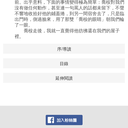
前。出乎意料，下面的事情變得極為簡單：喬桉對我們
沒有做任何動作，甚至連一句罵人的話都未留下，不聲
不響地收拾好他的鋪蓋捲，到另一間宿舍去了，只是臨
出門時，側過臉來，用了那雙「喬桉的眼睛」朝我們輪
了一眼。
喬桉走後，我就一直覺得他彷彿還在我們的屋子
裡。
序/導讀
目錄
延伸閱讀