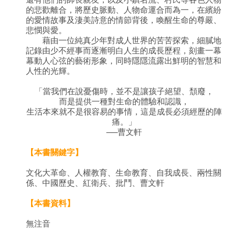
的悲歡離合，將歷史脈動、人物命運合而為一，在繽紛
的愛情故事及淒美詩意的情節背後，喚醒生命的尊嚴、
悲憫與愛。
藉由一位純真少年對成人世界的苦苦探索，細膩地
記錄由少不經事而逐漸明白人生的成長歷程，刻畫一幕
幕動人心弦的藝術形象，同時隱隱流露出鮮明的智慧和
人性的光輝。
「當我們在說憂傷時，並不是讓孩子絕望、頹廢，
而是提供一種對生命的體驗和認識，
生活本來就不是很容易的事情，這是成長必須經歷的陣
痛。」
──曹文軒
【本書關鍵字】
文化大革命、人權教育、生命教育、自我成長、兩性關
係、中國歷史、紅衛兵、批鬥、曹文軒
【本書資料】
無注音