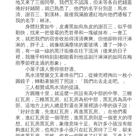
地又來了三個同學。我們互不認識，但未等各自把鋪蓋
捲好好鋪開，就已熟悉了。他們的名字分別是：馬水
清、謝百三、劉漢林。最後我滿臉通紅地向他們通報了
我的名字：林冰。
身體壯實如牛，皮膚黑如烏魚皮的謝百三，似乎很
勤快，找來一把發霉的禿笤帚和一塊破抹布，一會工
夫，就把我們的宿舍收拾得清清爽爽。但他卻幹得汗淋
淋的，脖子上，就像積滿塵埃的窗玻璃，遭了一陣小
雨，有一線一線的黑汙垢條在往下流淌（後來的日子
裡，我幾乎時時刻刻都能看到他這副汗淋淋的如同在梅
雨季節裡走過的形象）。
小屋子讓人覺得很舒適。
馬水清雙腿交叉著倚在門口，從褲兜裡掏出一枚小
圓鏡子，轉動著臉照了照說：「我們出去走走吧。」
三人都贊成馬水清的提議。
方圓幾十里，就這麼一所設有高中部的中學。三幢
紅瓦房，三幢黑瓦房。紅瓦房為初中部，黑瓦房為高中
部。這地方上的人總是對還在茅屋裡讀小學的孩子說：
「好好念書，先進紅瓦房，再進黑瓦房。」在他們看
來，進紅瓦房是一個理想，進黑瓦房則是一個更大的理
想。紅瓦房黑瓦房，象徵意味十足。有許多小孩沒有能
夠進紅瓦房，也有許多小孩只在紅瓦房待了三年，卻未
能進黑瓦房。當然，也有一些既進了紅瓦房，又進入了