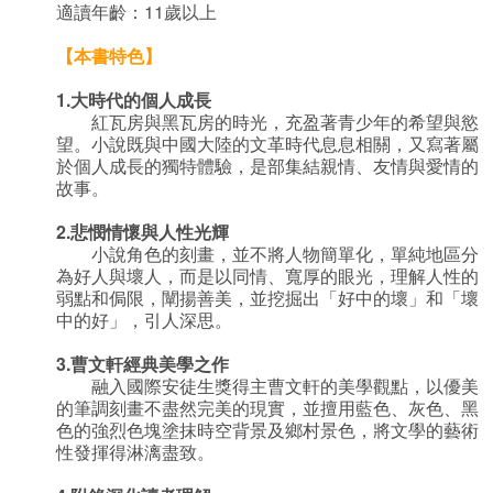
適讀年齡：11歲以上
【本書特色】
1.
大時代的個人成長
紅瓦房與黑瓦房的時光，充盈著青少年的希望與慾
望。小說既與中國大陸的文革時代息息相關，又寫著屬
於個人成長的獨特體驗，是部集結親情、友情與愛情的
故事。
2.
悲憫情懷與人性光輝
小說角色的刻畫，並不將人物簡單化，單純地區分
為好人與壞人，而是以同情、寬厚的眼光，理解人性的
弱點和侷限，闡揚善美，並挖掘出「好中的壞」和「壞
中的好」，引人深思。
3.
曹文軒經典美學之作
融入國際安徒生獎得主曹文軒的美學觀點，以優美
的筆調刻畫不盡然完美的現實，並擅用藍色、灰色、黑
色的強烈色塊塗抹時空背景及鄉村景色，將文學的藝術
性發揮得淋漓盡致。