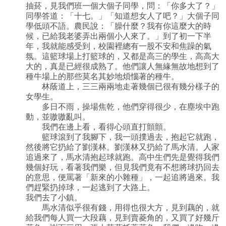
抽菸，見我們班一個大個子同學，問：「你多大了？」
同學答道：「十七。」「知道想女人了吧？」大個子同
學低頭不語。農民說：「臊什麼？我有你這麼大的時
候，已給我老婆弄出兩個小人來了。」到了初一下半
年，我就能感受到，校園裡總有一股不安和焦躁的氣
氛。這籃球場上打籃球的，又都是高三的學生，高高大
大的，真是已經很成熟了。他們讓人無緣無故地想到了
種牛場上的那些莫名其妙地煩惱著的種牛。
林蔭道上，三三兩兩地走著幾個已很有幾分樣子的
女學生。
多日不雨，操場焦乾，他們穿得很少，在塵埃中跑
動，並嗷嗷亂叫。
我們在邊上看，看得心頭直打顫顫。
籃球滾到了我腳下，我一頭撲過去，抱起它就跑，
然後將它扔給了劉漢林。劉漢林又扔給了馬水清。人家
追過來了，馬水清抱起球就跑。高中生們先是覺得我們
幾個好玩，看著我們樂，但見我們竟有不想將球扔回去
的意思，便罵著「新來的小雜種」，一起追將過來。我
們趕緊扔掉球，一起逃到了大路上。
我們去了小鎮。
馬水清似乎很有錢，用得也很大方，見到藕的，就
給我們每人買一大段藕，見到賣菱角的，又買了好幾斤