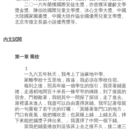
二〇一六年榮獲國際安徒生獎，亦曾獲宋慶齡文學
獎金獎、陳伯吹國際兒童文學獎、冰心文學大獎、中國
大陸國家圖書獎、中國大陸作協全國優秀兒童文學獎、
北京市徵文長篇小說優秀獎等。
內文試閱
第一章 喬桉
１
一九六五年秋天，我考上了油麻地中學。
家離學校十五里地，路遠，我必須在學校住宿。
報到之後，照高年級一個學生的指引，我背著鋪蓋
捲，走過稻地間百十米長一條窄窄的磚路，到了後面的
宿舍。門都敞著，我朝其中一間探了探頭，走了進去。
屋裡還未進人，我盡可以自由選擇床鋪。我牢記著母親
的一句重複了若干次的叮囑：「莫睡著靠門口的地方，
門口有夜風，能把嘴吹歪；也莫睡上鋪，上鋪太高，摔
下來能把腦漿子摔出來。」我選擇了中間一個下鋪。
當我把鋪蓋捲放到這張床上去之後不久，接二連三