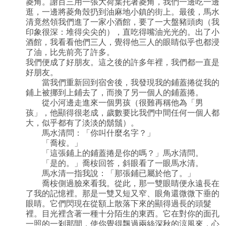
菱角。謝百三用一張大荷葉托著菱角，我們一邊吃一邊
逛，一邊將菱角殼扔到油麻地小鎮的街上。最後，馬水
清竟然領我們進了一家小酒館，要了一大盤豬頭肉（我
印象很深：堆得尖尖的），直吃得嘴油光光的。出了小
酒館，我看看他們三人，覺得他三人的眼睛似乎也都浸
了油，比先前亮了許多。
我們便成了好朋友。這之後的許多年裡，我們都一直是
好朋友。
當我們重新回到宿舍後，我發現我的鋪蓋捲從我的
鋪上被挪到上鋪去了，而換了另一個人的鋪蓋捲。
從小河邊走進來一個男孩（很難再稱他為「男
孩」，他顯得很老成，歲數要比我們中間任何一個人都
大，似乎都有了淡淡的鬍鬚）。
馬水清問：「你叫什麼名字？」
「喬桉。」
「這張鋪上的鋪蓋捲是你的嗎？」馬水清問。
「是的。」喬桉回答，斜眼看了一眼馬水清。
馬水清一指我說：「那張鋪已屬於他了。」
喬桉側過臉來看我。從此，那一雙眼睛便永遠長在
了我的記憶裡。那是一雙又短又窄、眼角還微微下垂的
眼睛。它們閃現在從額上散落下來的顯得過長的頭髮
裡。目光裡含著一種十分陌生的東西。它在對你的面孔
一照的一剎那間，使你覺得飄過兩絲深秋的涼風來，心