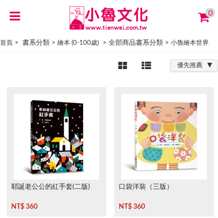
0
> 書系分類 >
> 全部商品書系分類 >
首頁
繪本 (0-100歲)
小魯繪本世界
優先推薦
耶誕老公公的紅手套(二版)
口袋洋裝（三版）
NT$ 360
NT$ 360