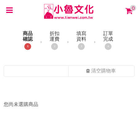
0
商品
折扣
填寫
訂單
確認
運費
資料
完成
1
2
3
4
清空購物車
您尚未選購商品