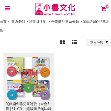
0
> 書系分類 >
> 全部商品書系分類 >
首頁
詩歌 (3-8歲)
閩南語創作兒童詩
歌
優先推薦
閩南語創作兒童詩歌（全套5
冊┼5片CD）(絕版商品無法銷