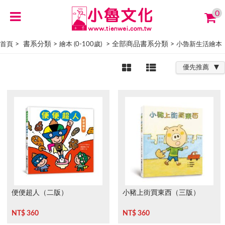
0
> 書系分類 >
> 全部商品書系分類 >
首頁
繪本 (0-100歲)
小魯新生活繪本
優先推薦
便便超人（二版）
小豬上街買東西（三版）
NT$ 360
NT$ 360