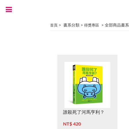
> 書系分類 >
> 全部商品書系
首頁
得獎專區
誰殺死了河馬亨利？
NT$ 420