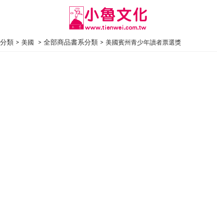
分類 >
> 全部商品書系分類 >
美國
美國賓州青少年讀者票選獎