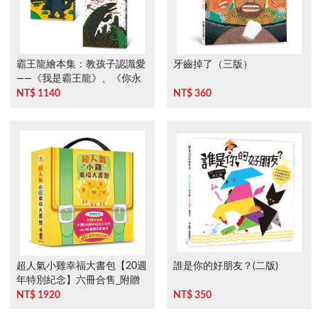
霸王龍繪本集：教孩子認識愛
牙齒掉了（三版）
——《我是霸王龍》、《你永
遠是我的寶 貝》、《最愛的，
NT$ 1140
NT$ 360
是我》(三版)
超人氣小雞幸福大書包【20週
誰是你的好朋友？(二版)
年特別紀念】六冊合售_附贈
「小雞袋著走20週年飲料提
NT$ 1920
NT$ 350
袋」＋小雞逛超市＋小雞逛遊