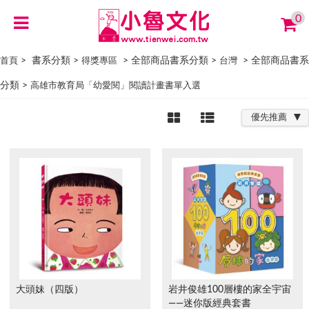
0
> 書系分類 >
> 全部商品書系分類 >
> 全部商品書系
首頁
得獎專區
台灣
分類 >
高雄市教育局「幼愛閱」閱讀計畫書單入選
優先推薦
大頭妹（四版）
岩井俊雄100層樓的家全宇宙
――迷你版經典套書