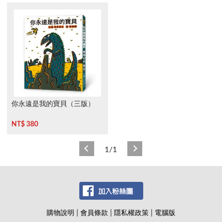
樂園＋小雞過生日＋小雞過耶
誕節＋小雞去露營＋小雞到外
婆家
你永遠是我的寶貝（三版）
NT$ 380
1/1
|
|
|
購物說明
會員條款
隱私權政策
電腦版