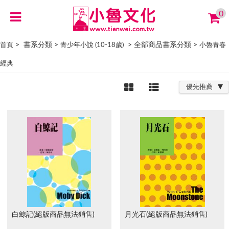
0
> 書系分類 >
> 全部商品書系分類 >
首頁
青少年小說 (10-18歲)
小魯青春
經典
優先推薦
白鯨記(絕版商品無法銷售)
月光石(絕版商品無法銷售)