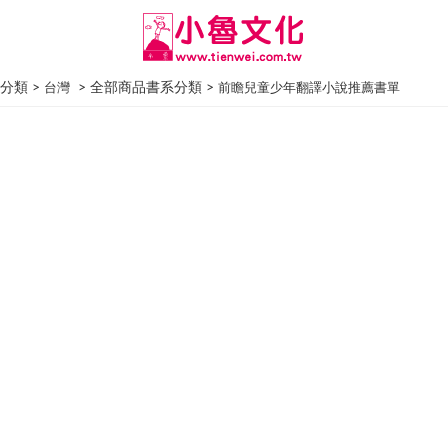
分類 >
> 全部商品書系分類 >
台灣
前瞻兒童少年翻譯小說推薦書單