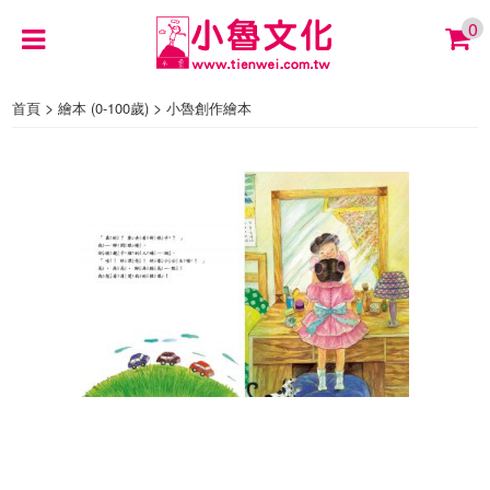
0
>
>
首頁
繪本 (0-100歲)
小魯創作繪本