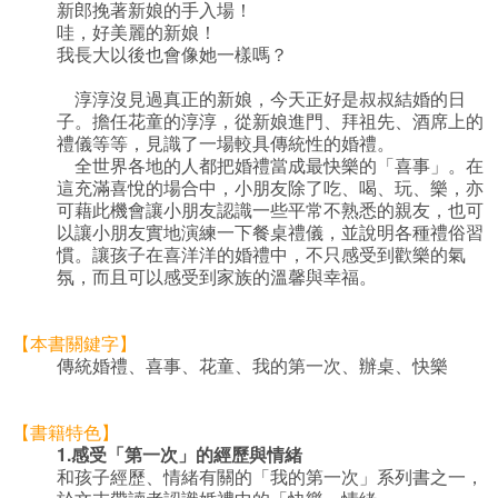
新郎挽著新娘的手入場！
哇，好美麗的新娘！
我長大以後也會像她一樣嗎？
淳淳沒見過真正的新娘，今天正好是叔叔結婚的日
子。擔任花童的淳淳，從新娘進門、拜祖先、酒席上的
禮儀等等，見識了一場較具傳統性的婚禮。
全世界各地的人都把婚禮當成最快樂的「喜事」。在
這充滿喜悅的場合中，小朋友除了吃、喝、玩、樂，亦
可藉此機會讓小朋友認識一些平常不熟悉的親友，也可
以讓小朋友實地演練一下餐桌禮儀，並說明各種禮俗習
慣。讓孩子在喜洋洋的婚禮中，不只感受到歡樂的氣
氛，而且可以感受到家族的溫馨與幸福。
【本書關鍵字】
傳統婚禮、喜事、花童、我的第一次、辦桌、快樂
【書籍特色】
1.
感受「第一次」的經歷與情緒
和孩子經歷、情緒有關的「我的第一次」系列書之一，