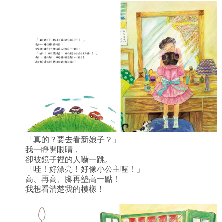
「真的？要去看新娘子？」
我一睜開眼睛，
卻被鏡子裡的人嚇一跳。
「哇！好漂亮！好像小公主喔！」
高、再高、腳再墊高一點！
我想看清楚我的模樣！