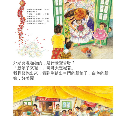
外頭劈哩啪啦的，是什麼聲音呀？
「新娘子來囉！」哥哥大聲喊著。
我趕緊跑出來，看到剛踏出車門的新娘子，白色的新
娘，好美麗！