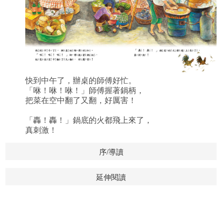
快到中午了，辦桌的師傅好忙。
「咻！咻！咻！」師傅握著鍋柄，
把菜在空中翻了又翻，好厲害！
「轟！轟！」鍋底的火都飛上來了，
真刺激！
序/導讀
延伸閱讀