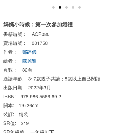
媽媽小時候：第一次參加婚禮
書籍編號： AOP080
賣場編號： 001758
作者：
鄭靜儀
繪者：
陳麗雅
頁數： 32頁
適讀年齡: 3~7歲親子共讀；8歲以上自己閱讀
出版日期: 2022年3月
ISBN: 978-986-5566-69-2
開本: 19×26cm
裝訂: 精裝
SR值: 219
SR年級值: 一年級以下