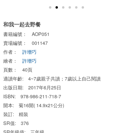
和我一起去野餐
書籍編號： AOP051
賣場編號： 001147
作者：
許增巧
繪者：
許增巧
頁數： 40頁
適讀年齡: 4~7歲親子共讀；7歲以上自己閱讀
出版日期: 2017年6月25日
ISBN: 978-986-211-718-7
開本: 菊16開( 14.9x21公分)
裝訂: 精裝
SR值: 376
SR年級值: 三年級