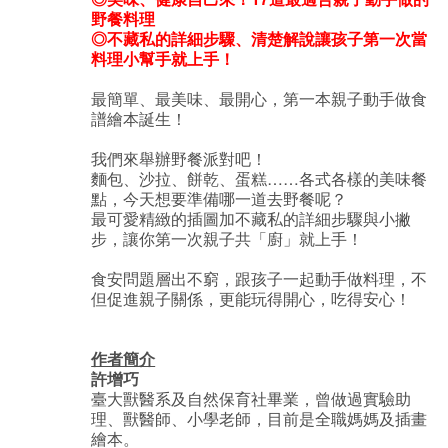
野餐料理
◎不藏私的詳細步驟、清楚解說讓孩子第一次當
料理小幫手就上手！
最簡單、最美味、最開心，第一本親子動手做食
譜繪本誕生！
我們來舉辦野餐派對吧！
麵包、沙拉、餅乾、蛋糕……各式各樣的美味餐
點，今天想要準備哪一道去野餐呢？
最可愛精緻的插圖加不藏私的詳細步驟與小撇
步，讓你第一次親子共「廚」就上手！
食安問題層出不窮，跟孩子一起動手做料理，不
但促進親子關係，更能玩得開心，吃得安心！
作者簡介
許增巧
臺大獸醫系及自然保育社畢業，曾做過實驗助
理、獸醫師、小學老師，目前是全職媽媽及插畫
繪本。