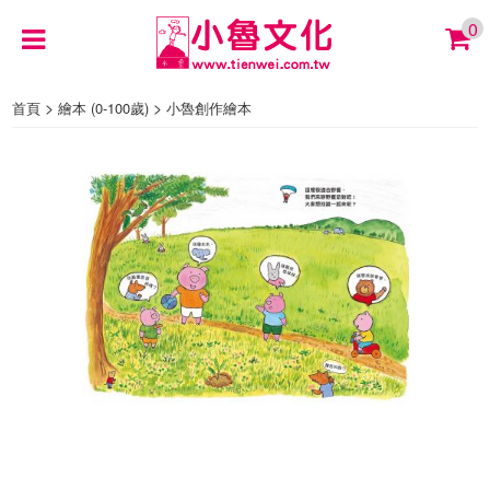
0
>
>
首頁
繪本 (0-100歲)
小魯創作繪本