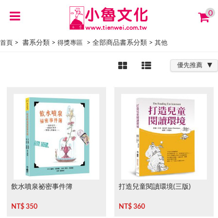
0
> 書系分類 >
> 全部商品書系分類 >
首頁
得獎專區
其他
優先推薦
飲水噴泉祕密事件簿
打造兒童閱讀環境(三版)
NT$ 350
NT$ 360