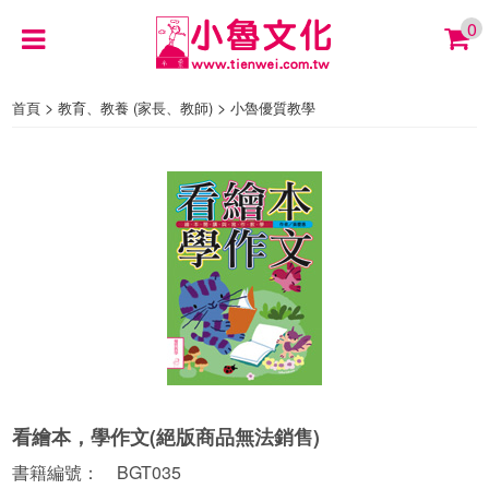
0
>
>
首頁
教育、教養 (家長、教師)
小魯優質教學
看繪本，學作文(絕版商品無法銷售)
書籍編號： BGT035