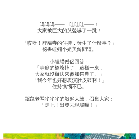
嗚嗚嗚——！哇哇哇——！
大家被巨大的哭聲嚇了一跳！
「哎呀！貍貓寺的住持，發生了什麼事？」
祕書蚯蚓小姐美鈴問道。
小貍貓僧侶回答：
「寺廟的橋壞掉了。這樣一來，
大家就沒辦法來參加祭典了。」
「我今年也好想表演肚皮鼓啊！」
住持懊惱不已。
鼴鼠老闆咚咚咚的敲起太鼓，召集大家：
「走吧！出發去現場囉！」