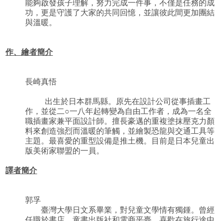
能夠啟發孩子理解，努力完成一件事，不僅是任務的成
功，更是守護了大家的共同回憶，並讓彼此間更加團結
與溫暖。
作、繪者簡介
長崎真悟
出生於日本群馬縣。原先在設計公司從事插畫工
作，並從二○一八年起轉變為自由工作者，成為一名全
職插畫家兼平面設計師。擅長豪邁的重複塗抹壓克力顏
料來創造強烈而溫暖的筆觸，並繪製恐龍與交通工具等
主題。最喜愛的重型設備是推土機。目前是日本兒童出
版美術家聯盟的一員。
譯者簡介
郭孚
臺灣大學日文系畢業，對兒童文學情有獨鍾。曾經
任職於書店、童書出版社和電商平臺，喜歡在旅行途中