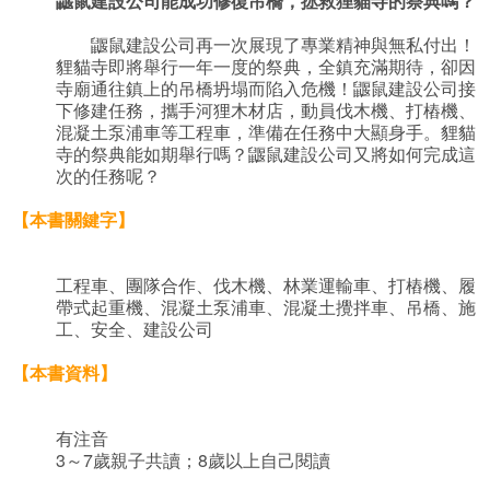
鼴鼠建設公司能成功修復吊橋，拯救狸貓寺的祭典嗎？
鼴鼠建設公司再一次展現了專業精神與無私付出！
貍貓寺即將舉行一年一度的祭典，全鎮充滿期待，卻因
寺廟通往鎮上的吊橋坍塌而陷入危機！鼴鼠建設公司接
下修建任務，攜手河狸木材店，動員伐木機、打樁機、
混凝土泵浦車等工程車，準備在任務中大顯身手。貍貓
寺的祭典能如期舉行嗎？鼴鼠建設公司又將如何完成這
次的任務呢？
【本書關鍵字】
工程車、團隊合作、伐木機、林業運輸車、打樁機、履
帶式起重機、混凝土泵浦車、混凝土攪拌車、吊橋、施
工、安全、建設公司
【本書資料】
有注音
3～7歲親子共讀；8歲以上自己閱讀