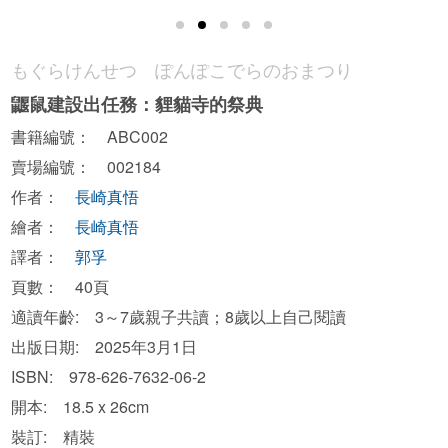
もぐらけんせつ ぽんぽこでらのおまつり
鼴鼠建設出任務：貍貓寺的祭典
書籍編號： ABC002
賣場編號： 002184
作者：
長崎真悟
繪者：
長崎真悟
譯者：
郭孚
頁數： 40頁
適讀年齡: 3～7歲親子共讀；8歲以上自己閱讀
出版日期: 2025年3月1日
ISBN: 978-626-7632-06-2
開本: 18.5 x 26cm
裝訂: 精裝