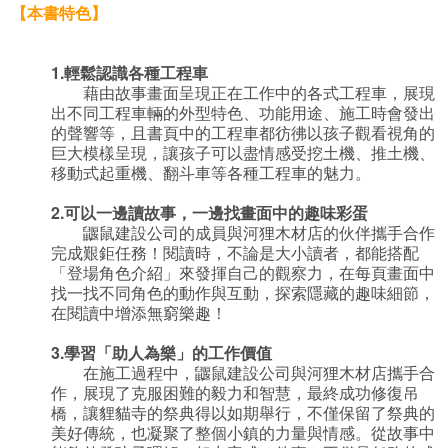
【本書特色】
1.
輕鬆認識各種工程車
藉由故事畫面呈現正在工作中的各式工程車，展現
出不同工程車輛的外型特色、功能用途、施工時會發出
的聲響等，且書頁中的工程車都彷彿以孩子觀看視角的
巨大模樣呈現，讓孩子可以盡情感受挖土機、推土機、
移動式起重機、翻斗車等各種工程車的魅力。
2.
可以一邊讀故事，一邊找畫面中的趣味彩蛋
鼴鼠建設公司的成員與河狸木材店的伙伴攜手合作
完成艱鉅任務！閱讀時，不論是大小讀者，都能搭配
「登場角色介紹」來發揮自己的觀察力，在每頁畫面中
找一找不同角色的動作與互動，探索隱藏的趣味細節，
在閱讀中增添無窮樂趣！
3.
學習「助人為樂」的工作價值
在施工過程中，鼴鼠建設公司與河狸木材店攜手合
作，展現了克服困難的毅力和智慧，最終成功修復吊
橋，讓貍貓寺的祭典得以如期舉行，不僅保留了祭典的
美好傳統，也凝聚了整個小鎮的力量與情感。從故事中