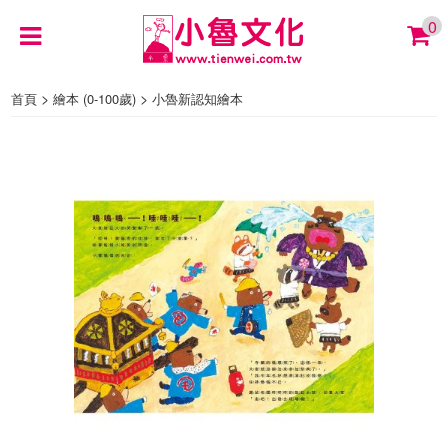
0
>
>
首頁
繪本 (0-100歲)
小魯新認知繪本