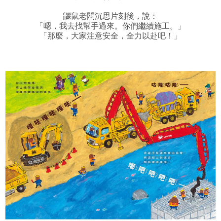
鼴鼠老闆沉思片刻後，說：
「嗯，我去找幫手過來。你們繼續施工。」
「那麼，大家注意安全，全力以赴吧！」