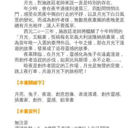
月光，對施政廷老師來說一直是特別的存在。
年少時，會在夜半過後到凌晨三、四點間悄悄出
門，感受在黑夜中獨自行走的平靜，以及月光下白日風
景的變化。而成為創作者後，無數熬夜畫圖的夜晚更是
總有月光相伴，讓人不覺孤單。
西元二○一三年，施政廷老師將醞釀了十年時間的
「月光」五幅畫，投稿報名至義大利波隆納插畫展，成
為當年唯一入選的臺灣作品。十年之後，那在月光下漫
遊的故事，發展成了追尋靈感的故事。
夜幕降臨，在月光下，靈感化為兔子在遠處漫遊，
而創作者追趕的步伐，如莫比烏斯環，永不止歇……。
暗夜是創作者固定的工作場，月光是無聲的音樂，
跳上夜行車，共遊月光下的旅程吧！
【本書關鍵字】
月亮、兔子、夜遊、創意想像、表達溝通、創作靈感、
插畫家、創作、靈感、鉛筆畫
【本書資料】
無注音