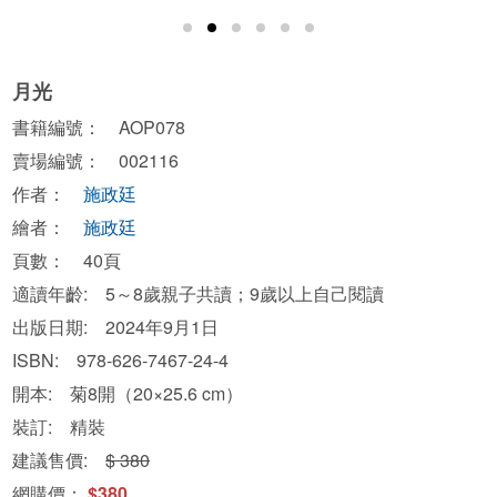
月光
書籍編號： AOP078
賣場編號： 002116
作者：
施政廷
繪者：
施政廷
頁數： 40頁
適讀年齡: 5～8歲親子共讀；9歲以上自己閱讀
出版日期: 2024年9月1日
ISBN: 978-626-7467-24-4
開本: 菊8開（20×25.6 cm）
裝訂: 精裝
建議售價:
$ 380
網購價：
$380