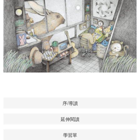
序/導讀
延伸閱讀
學習單