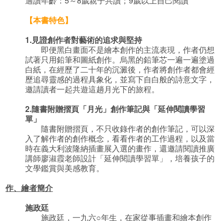
適讀年齡：5～8歲親子共讀；9歲以上自己閱讀
【本書特色】
1.
見證創作者對藝術的追求與堅持
即便黑白畫面不是繪本創作的主流表現，作者仍想
試著只用鉛筆和圖紙創作。烏黑的鉛筆芯一遍一遍塗過
白紙，在經歷了二十年的沉澱後，作者將創作者都會經
歷追尋靈感的過程具象化，並寫下自白般的詩意文字，
邀請讀者一起共遊這趟月光下的旅程。
2.
隨書附贈摺頁「月光」創作筆記與「延伸閱讀學習
單」
隨書附贈摺頁，不只收錄作者的創作筆記，可以深
入了解作者的創作概念，看看作者的工作過程，以及當
時在義大利波隆納插畫展入選的畫作，還邀請閱讀推廣
講師廖淑霞老師設計「延伸閱讀學習單」，培養孩子的
文學鑑賞與美感教育。
作、繪者簡介
施政廷
施政廷，一九六○年生，在家從事插畫和繪本創作