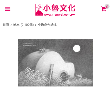
0
>
>
首頁
繪本 (0-100歲)
小魯創作繪本