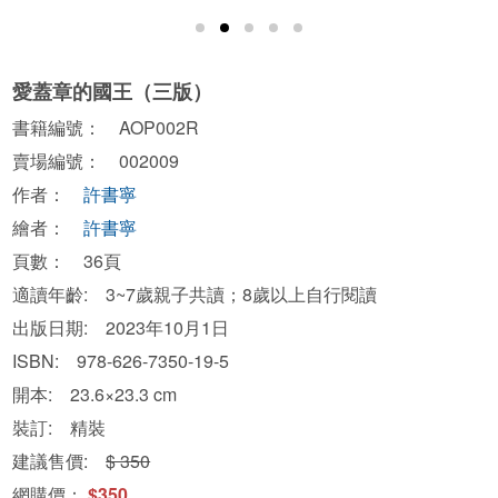
愛蓋章的國王（三版）
書籍編號： AOP002R
賣場編號： 002009
作者：
許書寧
繪者：
許書寧
頁數： 36頁
適讀年齡: 3~7歲親子共讀；8歲以上自行閱讀
出版日期: 2023年10月1日
ISBN: 978-626-7350-19-5
開本: 23.6×23.3 cm
裝訂: 精裝
建議售價:
$ 350
網購價：
$350