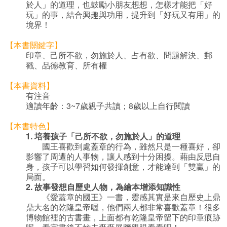
於人」的道理，也鼓勵小朋友想想，怎樣才能把「好
玩」的事，結合興趣與功用，提升到「好玩又有用」的
境界！
【本書關鍵字】
印章、己所不欲，勿施於人、占有欲、問題解決、郵
戳、品德教育、所有權
【本書資料】
有注音
適讀年齡：3~7歲親子共讀；8歲以上自行閱讀
【本書特色】
1.
培養孩子「己所不欲，勿施於人」的道理
國王喜歡到處蓋章的行為，雖然只是一種喜好，卻
影響了周遭的人事物，讓人感到十分困擾。藉由反思自
身，孩子可以學習如何發揮創意，才能達到「雙贏」的
局面。
2.
故事發想自歷史人物，為繪本增添知識性
《愛蓋章的國王》一書，靈感其實是來自歷史上鼎
鼎大名的乾隆皇帝喔，他們兩人都非常喜歡蓋章！很多
博物館裡的古書畫，上面都有乾隆皇帝留下的印章痕跡