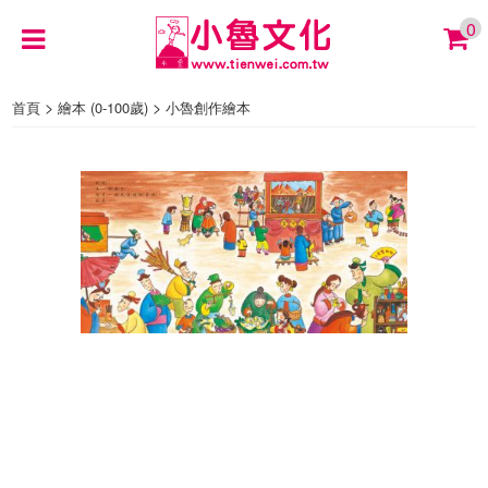
0
>
>
首頁
繪本 (0-100歲)
小魯創作繪本