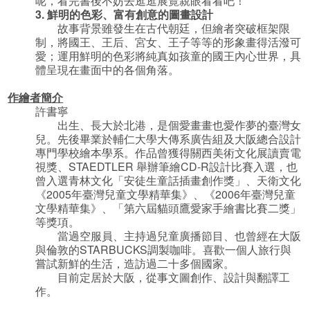
呢，看完書後不妨去逛逛展覽親眼看看吧！
3.
鮮明的色彩、富有創意的圖畫設計
故事背景雖發生在古代朝廷，但繪者突破框架限
制，將國王、王后、宮女、王子等等的形象畫得活潑可
愛；運用鮮明的色彩將純真如孩童的國王內心世界，具
體呈現在畫面中的各個角落。
作繪者簡介
許書寧
出生、長大於北港，是個愛畫畫也愛作夢的臺灣女
兒。先後畢業於輔仁大學大傳系廣告組及大阪總合設計
專門學校繪本學系。作品曾獲得關西美術文化展讀賣電
視獎、STAEDTLER 舉辦筆繪CD-R設計比賽入選，也
曾入選青林文化「安徒生童話插畫創作獎」、天衛文化
《2005年臺灣兒童文學精華集》、《2006年臺灣兒童
文學精華集》、「第六屆貓頭鷹愛家手繪書比賽二獎」
等獎項。
當過空服員、主持過兒童廣播節目、也曾經在大阪
與倫敦的STARBUCKS調製咖啡。喜歡一個人旅行與
嘗試新鮮的生活，造訪過二十多個國家。
目前定居於大阪，從事文圖創作、設計與翻譯工
作。