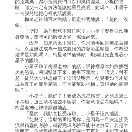
的兔媽媽，讓小兔寶寶們可以和媽媽團聚。小梅的眼
睛，師父一定有方法能讓她重見光明，對嗎？」小星子
一古腦兒地把心裡的話說完。
梅星老神仙再次撫鬚，氣定神閒地說：「是的，沒
錯。」
「所以，為什麼您不幫忙呢？」小星子覺得自己渾
身發熱，隨時可能散發火光，燃燒起來。
「因為，如果我出手幫忙，你只能再回到梅星宮掃
地，永遠無法成為一個成氣候的許願流星精靈，你希望
結果是如此嗎？」梅星老神仙轉頭，炯炯目光直視著小
星子的眼睛。
小星子聽了梅星老神仙的話，眼神裡原本如熊熊烈
火的怒氣，瞬間黯淡下來，他垂下頭說：「師父，對不
起，徒兒太欠缺思慮了！請師父明示，徒兒要如何才能
成為真正的流星精靈，而且能幫助小梅，實現她的願望
呢？」
「小星子，聽好了！要成為流星精靈，必須通過三
項考驗，這三項考驗並不容易，你願意接受考驗嗎？」
梅星老神仙神情嚴肅地說。
「是的！我願意接受考驗。」小星子認真地說。
「徒兒呀，這麼慎重地問你，是因為一旦決定接受
流星精靈的考驗，就得完成考驗不能中途放棄。若是半
途而廢，你就得繼續在梅星宮掃地五百年，才能再次接