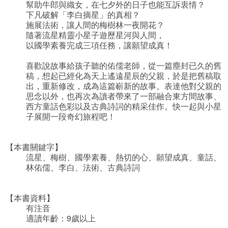
幫助牛郎與織女，在七夕外的日子也能互訴衷情？
下凡破解「李白摘星」的真相？
施展法術，讓人間的梅樹林一夜開花？
隨著流星精靈小星子遊歷星河與人間，
以國學素養完成三項任務，讓願望成真！
喜歡說故事給孩子聽的佑儒老師，從一篇塵封已久的舊
稿，想起已經化為天上遙遠星辰的父親，於是把舊稿取
出，重新修改，成為這篇嶄新的故事。表達他對父親的
思念以外，也再次為讀者帶來了一部融合東方間故事、
西方童話色彩以及古典詩詞的精采佳作。快一起與小星
子展開一段奇幻旅程吧！
【本書關鍵字】
流星、梅樹、國學素養、熱切的心、願望成真、童話、
林佑儒、李白、法術、古典詩詞
【本書資料】
有注音
適讀年齡：9歲以上