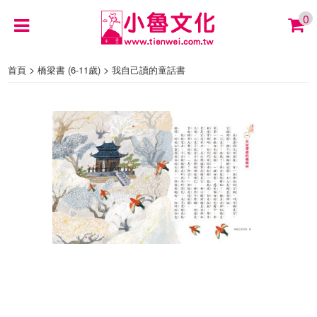
0
>
>
首頁
橋梁書 (6-11歲)
我自己讀的童話書