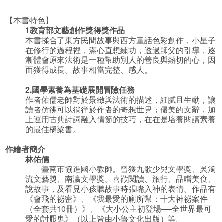
【本書特色】
1
教育部文藝創作獎得獎作品
本書揉合了東方民間故事與西方童話色彩創作，小星子
在修行的過程裡，滿心直想練功，透過師父的引導，逐
漸體會原來法術是一種幫助別人的善良與熱切的心，因
而獲得成長。故事相當完整、感人。
2.
國學素養為基礎展開冒險任務
作者佑儒老師對於景緻與法術的描述，細膩且生動，讓
讀者仿彿可以徜徉於作者的奇想世界；優美的文辭，加
上運用古典詩詞融入情節的技巧，在在是培養閱讀素養
的最佳橋梁書。
作繪者簡介
林佑儒
臺南市協進國小教師。曾獲九歌少兒文學獎、吳濁
流文藝獎、南瀛文學獎。喜歡閱讀、旅行、品嚐美食、
說故事，及看見小孩聽故事時張嘴入神的表情。作品有
《會飛的祕密》、《我最愛的廁所幫：十大神祕案件
（全套共10冊）》、《大小公主初登場──全世界最可
愛的討厭鬼》（以上皆由小魯文化出版）等。