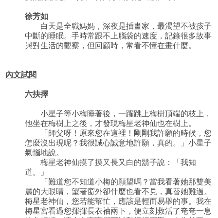
徐芳如
白天是全職媽媽，深夜是插畫家，最渴望不被孩子
中斷的睡眠。手時常跟不上腦袋的速度，記錄很多故事
與對生活的觀察，但回顧時，常看不懂在畫什麼。
內文試閱
六抉擇
小星子等小梅睡著後，一躍跳上梅樹頂端的枝上，
他坐在梅樹上之後，才發現梅星老神仙也在樹上。
「師父呀！原來您在這裡！剛剛我許願的時候，您
怎麼沒出現呢？我很誠心誠意地許願，真的。」小星子
氣惱地說。
梅星老神仙摸了摸又長又白的鬍子說：「我知
道。」
「難道您不知道小梅的願望嗎？當我看著她那雙美
麗的大眼睛，望著窗外卻什麼也看不見，真替她難過。
梅星老神仙，您若能幫忙，應該是輕而易舉的事。我在
梅星宮看過您揮揮長衣袖兩下，便立刻救活了奄奄一息