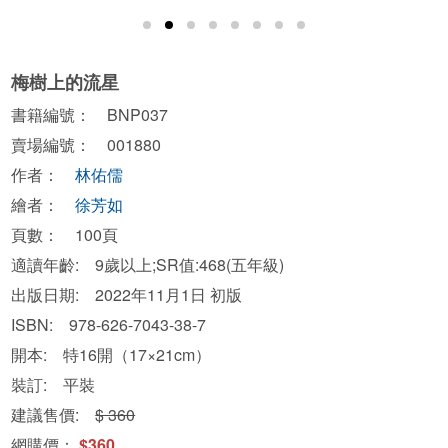
梅樹上的流星
書籍編號： BNP037
賣場編號： 001880
作者：
林佑儒
繪者：
徐芳如
頁數： 100頁
適讀年齡: 9歲以上;SR值:468(五年級)
出版日期: 2022年11月1日 初版
ISBN: 978-626-7043-38-7
開本: 特16開（17×21cm）
裝訂: 平裝
建議售價:
$ 360
網購價：
$360