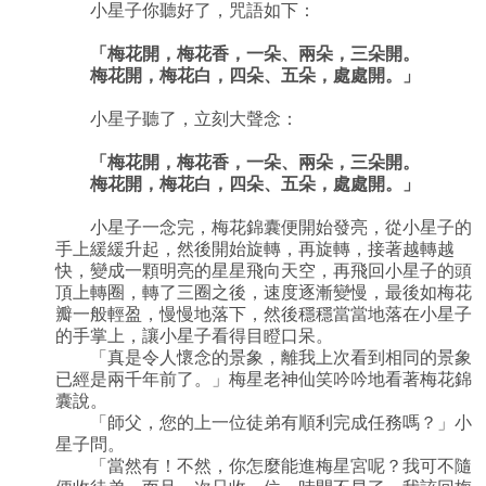
小星子你聽好了，咒語如下：
「梅花開，梅花香，一朵、兩朵，三朵開。
梅花開，梅花白，四朵、五朵，處處開。」
小星子聽了，立刻大聲念：
「梅花開，梅花香，一朵、兩朵，三朵開。
梅花開，梅花白，四朵、五朵，處處開。」
小星子一念完，梅花錦囊便開始發亮，從小星子的
手上緩緩升起，然後開始旋轉，再旋轉，接著越轉越
快，變成一顆明亮的星星飛向天空，再飛回小星子的頭
頂上轉圈，轉了三圈之後，速度逐漸變慢，最後如梅花
瓣一般輕盈，慢慢地落下，然後穩穩當當地落在小星子
的手掌上，讓小星子看得目瞪口呆。
「真是令人懷念的景象，離我上次看到相同的景象
已經是兩千年前了。」梅星老神仙笑吟吟地看著梅花錦
囊說。
「師父，您的上一位徒弟有順利完成任務嗎？」小
星子問。
「當然有！不然，你怎麼能進梅星宮呢？我可不隨