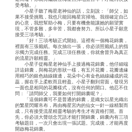
受考驗。」
小星子聽了梅星老神仙的話，立刻說：「師父，如
果不接受挑戰，我也只能回梅星宮掃地。我很確定自己
的心意，我想幫助小梅，只要有機會能讓她的願望實
現，不管多難，多辛苦，我都會努力。所以小星子願意
接受三項考驗。」
「好！三項考驗正式開始。這裡有一個梅花錦囊，
裡面有三張籤紙。每次抽出一張，你必須照籤紙上的指
示獨力完成任務。完成三項任務後，你就會晉升為真正
的流星許願精靈。」
小星子從梅星老神仙手上接過梅花錦囊，他仔細端
詳這錦囊，與梅花的形狀一樣，有五片花瓣，花瓣邊緣
用精巧的銀色絲線鑲邊，花朵中心有金色絲線繡成的花
蕊，握在手上柔軟而且輕盈。小星子翻到背面，發現另
一面也是相同的花瓣樣式，沒有任何的開口。他忍不住
問：「請問師父，我要如何打開錦囊呢？」
「這個錦囊可不是普通的錦囊，是織女以星光織出
的繁星閃耀帛布，再由梅星宮內的仙女一針一線精製而
成，只有接受流星精靈考驗的考生才有資格打開。首
先，你必須大聲頌念咒語才能打開錦囊，錦囊內有三項
考驗題目，一次只會出現一張試題。完成後，才能再度
開啟梅花錦囊。