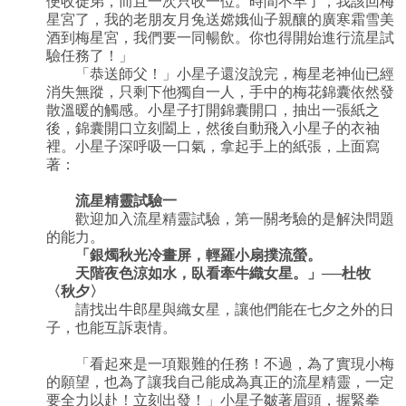
便收徒弟，而且一次只收一位。時間不早了，我該回梅
星宮了，我的老朋友月兔送嫦娥仙子親釀的廣寒霜雪美
酒到梅星宮，我們要一同暢飲。你也得開始進行流星試
驗任務了！」
「恭送師父！」小星子還沒說完，梅星老神仙已經
消失無蹤，只剩下他獨自一人，手中的梅花錦囊依然發
散溫暖的觸感。小星子打開錦囊開口，抽出一張紙之
後，錦囊開口立刻闔上，然後自動飛入小星子的衣袖
裡。小星子深呼吸一口氣，拿起手上的紙張，上面寫
著：
流星精靈試驗一
歡迎加入流星精靈試驗，第一關考驗的是解決問題
的能力。
「銀燭秋光冷畫屏，輕羅小扇撲流螢。
天階夜色涼如水，臥看牽牛織女星。」──杜牧
〈秋夕〉
請找出牛郎星與織女星，讓他們能在七夕之外的日
子，也能互訴衷情。
「看起來是一項艱難的任務！不過，為了實現小梅
的願望，也為了讓我自己能成為真正的流星精靈，一定
要全力以赴！立刻出發！」小星子皺著眉頭，握緊拳