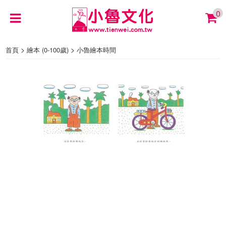
0
>
>
首頁
繪本 (0-100歲)
小魯繪本時間