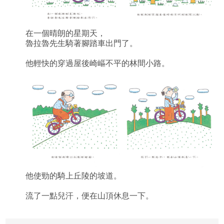
在一個晴朗的星期天，
魯拉魯先生騎著腳踏車出門了。
他輕快的穿過屋後崎嶇不平的林間小路。
他使勁的騎上丘陵的坡道。
流了一點兒汗，便在山頂休息一下。