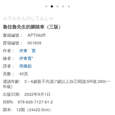
ルラルさんのじてんしゃ
魯拉魯先生的腳踏車（三版）
書籍編號： APT062R
賣場編號： 001839
作者：
伊東 寬
繪者：
伊東寬*
譯者：
周佩穎
頁數： 40頁
適讀年齡: 3～6歲親子共讀;7歲以上自己閱讀;SR值:260(一
年級)
出版日期: 2022年9月1日
ISBN: 978-626-7127-61-2
開本: 12開（24x22.5cm）