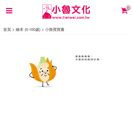
0
>
>
首頁
繪本 (0-100歲)
小魯寶寶書