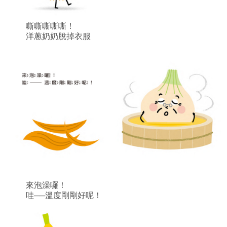
嘶嘶嘶嘶嘶！
洋蔥奶奶脫掉衣服
來泡澡囉！
哇──溫度剛剛好呢！