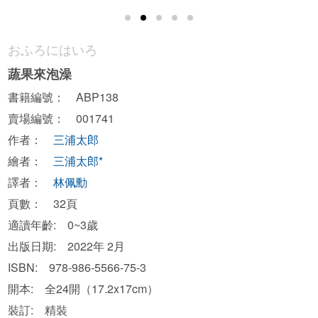
おふろにはいろ
蔬果來泡澡
書籍編號： ABP138
賣場編號： 001741
作者：
三浦太郎
繪者：
三浦太郎*
譯者：
林佩勳
頁數： 32頁
適讀年齡: 0~3歲
出版日期: 2022年 2月
ISBN: 978-986-5566-75-3
開本: 全24開（17.2x17cm）
裝訂: 精裝