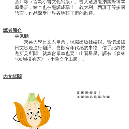
套》等（皆為小魯文化出版）。曾入選波隆納國際繪本
原畫展，繪本也被翻譯成瑞士、義大利、西班牙等多國
語言，作品深受世界各地孩子們的歡迎。
譯者簡介
林佩勳
東吳大學日文系畢業，現職出版社編輯。習慣邊聽
日文歌邊進行翻譯。喜歡有年代感的事物，信手記錄旅
遊所見所聞，就算會暈車也要上山看星星。譯有《森林
100層樓的家》（小魯文化出版）。
內文試閱