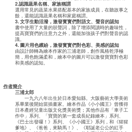
2.認識蔬果名稱、家族稱謂
選用常見的蔬菜水果搭配基本的家族成員，在聽故事之
餘，還能認識蔬果名稱和家庭稱謂。
3.
文字生動活潑，激發寳寳們對語文、聲音的認知
書中使用了大量的狀聲詞，除了增添閱讀時的趣味性，
提高寶寶們的注意力之外，還能加強孩子們對聲音的認
識。
4.
圖片用色繽紛，激發寳寳們對色彩、美感的認知
由設計師轉為繪本作家的三浦老師，創作風格乾淨極
簡，用色飽滿柔和，繪本中的圖片可以激發寶寶對色彩
和美感的認知。
作者簡介
三浦太郎
一九六八年出生於日本愛知縣。大阪藝術大學美術
系畢業後開始當插畫家。繪本作品《小小國王》曾獲得
日本產經兒童出版文化獎美術獎；其他作品有「車子工
作中」系列、「寶寶的第一套成長紀錄繪本」系列、
《巴士出發囉！》系列、《小小國王》系列，和《猩猩
爹地》、《爸爸，來騎馬！》、《耶誕老公公的紅手