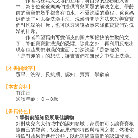
作者站在為人父母的立場，將自身的經驗融入書
中，為各位爸爸媽媽們提供育兒問題的解決之道。學齡
前的寶寶們幾乎都會有怕水、不愛洗澡的過程，爸爸媽
媽們除了可以從洗澡手法、洗澡時間等方法來改善寶寶
們對洗澡的排斥，也可以透過說故事來降低寶寶們對洗
澡的排斥。
作者希望藉由可愛俏皮的圖片和輕快的生動的文
字，降低寶寶對洗澡的恐懼。除此之外，再利用反複出
現各種蔬果們泡澡的畫面，加深洗澡「是舒服的」、
「是有趣的」的想法，讓寶寶們在無形之中愛上洗澡。
【本書關鍵字】
蔬果、洗澡、反抗期、認知、寶寶、學齡前
【本書資料】
有注音
適讀年齡：０～3歲
【書籍特色】
1.
學齡前認知發展最佳讀物
針對幼兒六大領域中的認知領域，家長們可以讓寶寶根
據自己的觀察，找出蔬果們的特徵與相同之處，然後依
特徵對蔬果們進行分類，以此訓練寶寶們的認知發展。