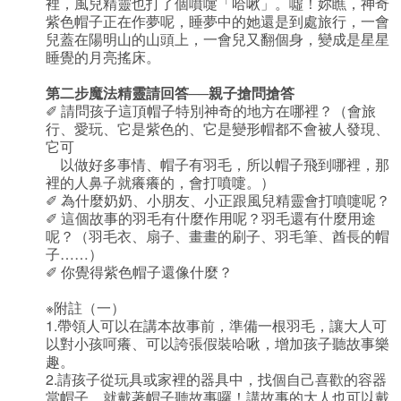
裡，風兒精靈也打了個噴嚏「哈啾」。噓！妳瞧，神奇
紫色帽子正在作夢呢，睡夢中的她還是到處旅行，一會
兒蓋在陽明山的山頭上，一會兒又翻個身，變成是星星
睡覺的月亮搖床。
第二步魔法精靈請回答──親子搶問搶答
✐ 請問孩子這頂帽子特別神奇的地方在哪裡？（會旅
行、愛玩、它是紫色的、它是變形帽都不會被人發現、
它可
以做好多事情、帽子有羽毛，所以帽子飛到哪裡，那
裡的人鼻子就癢癢的，會打噴嚏。）
✐ 為什麼奶奶、小朋友、小正跟風兒精靈會打噴嚏呢？
✐ 這個故事的羽毛有什麼作用呢？羽毛還有什麼用途
呢？（羽毛衣、扇子、畫畫的刷子、羽毛筆、酋長的帽
子……）
✐ 你覺得紫色帽子還像什麼？
※附註（一）
1.帶領人可以在講本故事前，準備一根羽毛，讓大人可
以對小孩呵癢、可以誇張假裝哈啾，增加孩子聽故事樂
趣。
2.請孩子從玩具或家裡的器具中，找個自己喜歡的容器
當帽子。就戴著帽子聽故事囉！講故事的大人也可以戴