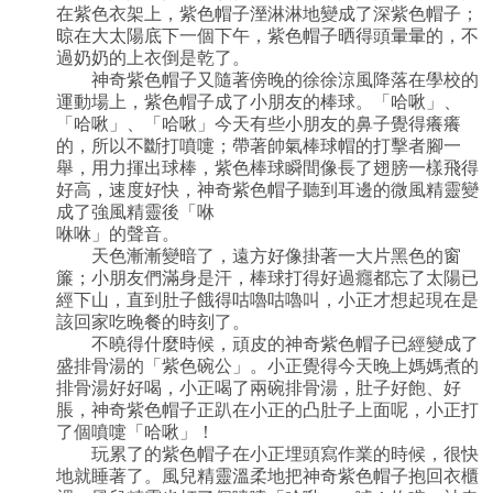
在紫色衣架上，紫色帽子溼淋淋地變成了深紫色帽子；
晾在大太陽底下一個下午，紫色帽子晒得頭暈暈的，不
過奶奶的上衣倒是乾了。
神奇紫色帽子又隨著傍晚的徐徐涼風降落在學校的
運動場上，紫色帽子成了小朋友的棒球。「哈啾」、
「哈啾」、「哈啾」今天有些小朋友的鼻子覺得癢癢
的，所以不斷打噴嚏；帶著帥氣棒球帽的打擊者腳一
舉，用力揮出球棒，紫色棒球瞬間像長了翅膀一樣飛得
好高，速度好快，神奇紫色帽子聽到耳邊的微風精靈變
成了強風精靈後「咻
咻咻」的聲音。
天色漸漸變暗了，遠方好像掛著一大片黑色的窗
簾；小朋友們滿身是汗，棒球打得好過癮都忘了太陽已
經下山，直到肚子餓得咕嚕咕嚕叫，小正才想起現在是
該回家吃晚餐的時刻了。
不曉得什麼時候，頑皮的神奇紫色帽子已經變成了
盛排骨湯的「紫色碗公」。小正覺得今天晚上媽媽煮的
排骨湯好好喝，小正喝了兩碗排骨湯，肚子好飽、好
脹，神奇紫色帽子正趴在小正的凸肚子上面呢，小正打
了個噴嚏「哈啾」！
玩累了的紫色帽子在小正埋頭寫作業的時候，很快
地就睡著了。風兒精靈溫柔地把神奇紫色帽子抱回衣櫃