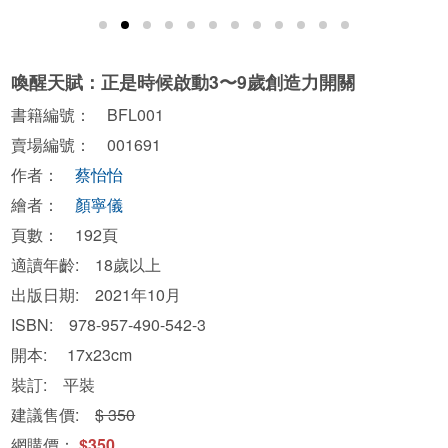
喚醒天賦：正是時候啟動3〜9歲創造力開關
書籍編號： BFL001
賣場編號： 001691
作者：
蔡怡怡
繪者：
顏寧儀
頁數： 192頁
適讀年齡: 18歲以上
出版日期: 2021年10月
ISBN: 978-957-490-542-3
開本: 17x23cm
裝訂: 平裝
建議售價:
$ 350
網購價：
$350