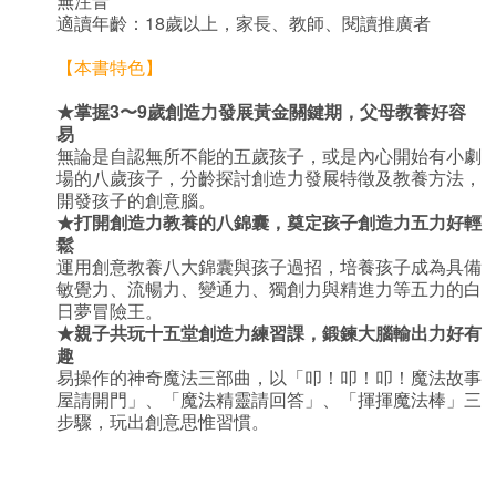
無注音
適讀年齡：18歲以上，家長、教師、閱讀推廣者
【本書特色】
★
掌握3〜9歲創造力發展黃金關鍵期，父母教養好容
易
無論是自認無所不能的五歲孩子，或是內心開始有小劇
場的八歲孩子，分齡探討創造力發展特徵及教養方法，
開發孩子的創意腦。
★
打開創造力教養的八錦囊，奠定孩子創造力五力好輕
鬆
運用創意教養八大錦囊與孩子過招，培養孩子成為具備
敏覺力、流暢力、變通力、獨創力與精進力等五力的白
日夢冒險王。
★
親子共玩十五堂創造力練習課，鍛鍊大腦輸出力好有
趣
易操作的神奇魔法三部曲，以「叩！叩！叩！魔法故事
屋請開門」、「魔法精靈請回答」、「揮揮魔法棒」三
步驟，玩出創意思惟習慣。