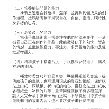
（二）培養解決問題的能力
塗鴉是透過自我發揮、選擇，並得到具體成果的創
作過程。塗鴉培養孩子展現自在、自信、靈活、獨特性
及多樣的思考。
（三）激發多元的能力
當孩子像藝術家一樣專注在他們的塗鴉創作、一邊
觀看自己正在創作的作品，此能激發孩子的熱忱、豐富
的情感，並鍛鍊觀察力、專注力、多元視角的能力及促
進思考能力。
（四）增加孩子手指靈活度、手眼協調及促進手、腦及
神經的連結。
播放輕柔舒服的背景音樂，準備幾張紙及畫筆（提
供給孩子的畫紙，也可運用現成的資源如報紙、保鮮膜
貼上白紙、厚紙板、餐巾紙的軸心、喜餅盒貼上白紙或
各種紙盒、冰棒竹片等，畫筆同樣讓孩子有多種選擇，
請大人完全放手讓孩子自由塗鴉，不須特意引導孩子畫
剛剛聽到的故事內容，也不要求孩子畫什麼主題。