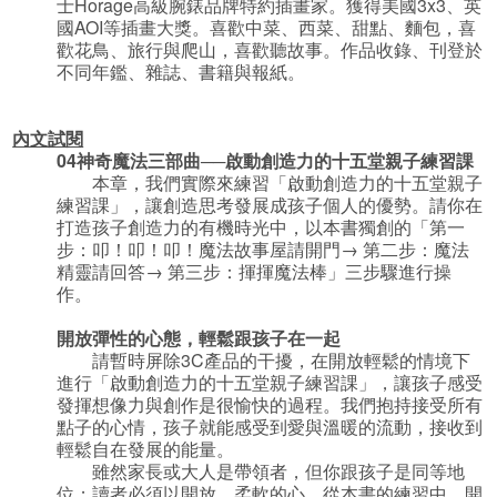
士Horage高級腕錶品牌特約插畫家。獲得美國3x3、英
國AOI等插畫大獎。喜歡中菜、西菜、甜點、麵包，喜
歡花鳥、旅行與爬山，喜歡聽故事。作品收錄、刊登於
不同年鑑、雜誌、書籍與報紙。
內文試閱
04
神奇魔法三部曲
──
啟動創造力的十五堂親子練習課
本章，我們實際來練習「啟動創造力的十五堂親子
練習課」，讓創造思考發展成孩子個人的優勢。請你在
打造孩子創造力的有機時光中，以本書獨創的「第一
步：叩！叩！叩！魔法故事屋請開門→ 第二步：魔法
精靈請回答→ 第三步：揮揮魔法棒」三步驟進行操
作。
開放彈性的心態，輕鬆跟孩子在一起
請暫時屏除3C產品的干擾，在開放輕鬆的情境下
進行「啟動創造力的十五堂親子練習課」，讓孩子感受
發揮想像力與創作是很愉快的過程。我們抱持接受所有
點子的心情，孩子就能感受到愛與溫暖的流動，接收到
輕鬆自在發展的能量。
雖然家長或大人是帶領者，但你跟孩子是同等地
位；讀者必須以開放、柔軟的心，從本書的練習中，開