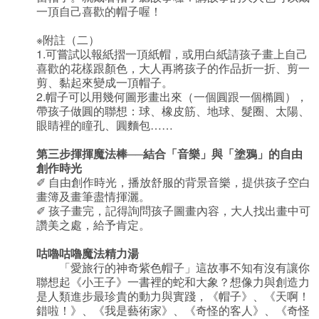
一頂自己喜歡的帽子喔！
※附註（二）
1.可嘗試以報紙摺一頂紙帽，或用白紙請孩子畫上自己
喜歡的花樣跟顏色，大人再將孩子的作品折一折、剪一
剪、黏起來變成一頂帽子。
2.帽子可以用幾何圖形畫出來（一個圓跟一個橢圓），
帶孩子做圓的聯想：球、橡皮筋、地球、髮圈、太陽、
眼睛裡的瞳孔、圓麵包……
第三步揮揮魔法棒──結合「音樂」與「塗鴉」的自由
創作時光
✐ 自由創作時光，播放舒服的背景音樂，提供孩子空白
畫簿及畫筆盡情揮灑。
✐ 孩子畫完，記得詢問孩子圖畫內容，大人找出畫中可
讚美之處，給予肯定。
咕嚕咕嚕魔法精力湯
「愛旅行的神奇紫色帽子」這故事不知有沒有讓你
聯想起《小王子》一書裡的蛇和大象？想像力與創造力
是人類進步最珍貴的動力與實踐，《帽子》、《天啊！
錯啦！》、《我是藝術家》、《奇怪的客人》、《奇怪