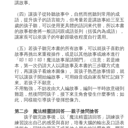
講故事。
（四）讓孩子從聆聽故事中，自然而然聽到常用的成
語，提升孩子的語言能力，但考量若是講故事給三至五
歲的孩子聽，可以使用更具體的語詞來代替，所以本書
的故事都會將一般語詞跟成語並列（括弧內為成語），
讓家長可以依孩子的年齡跟吸收程度自行選用。
（五）若孩子聽完本書的所有故事，可以就孩子喜歡的
故事再挑出來重複操作，或是以其他故事或繪本進行
「叩！叩！叩！魔法故事屋請開門」（注意：若是繪
本，第一次仍請大人以講故事及本書的三步驟方式進
行，再讓孩子看繪本圖像）。當孩子熟悉故事情節，就
可以讓孩子開始編故事，可用錄音或由家長幫忙記錄下
來。若孩子不願意，
不用勉強，不妨改由大人編故事，編到一半時故意碰到
難題，然後問問孩子，接下來主角會發生什麼事情；如
此，同樣能引導孩子發揮想像力。
第二步 魔法精靈請回答──親子搶問搶答
孩子聽完故事後，以「魔法精靈請回答」訓練孩子
練習說出自己的感受與喜好，培養大腦的輸出及口語表