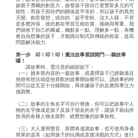
啟親子潛藏的創造力，啟發孩子跟自己更豐富多元的可
能性；而孩子因你們的關係是平等的，所以孩子的異想
天開、創意發想，或你的「超乎常軌、沒大人樣」不管
是多麼誇張，彼此都在學習互相欣賞、接納與尊重。我
們就收下自己的權威，幽默多一點、理解多一點，有機
會自由想像的孩子，才能跳出制式與傳統的框架，提高
問題解決能力。
第一步 叩！叩！叩！魔法故事屋請開門──聽故事
囉！
講故事時，需注意的細節如下：
（一）挑本章內容的一篇故事，或選擇孩子已經聽過且
他很有想法或從他喜歡的故事開始都可以。讀故事的時
間可以從五至十分鐘開始，再依據孩子的反應與專注力
做調整。
（二）故事的主角名字可自行替換，你可以把故事中人
物的名字換成是孩子及孩子朋友的名字，讓孩子藉由所
扮演的各種人物去面對、經歷想像的故事旅程。
（三）大人運用聲音、肢體表達講故事，也可使用身邊
簡單的道具（如用孩子的玩偶或直接演戲的方式）進行