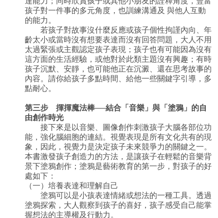
達能力；同時欣賞孩子或其他小朋友的詮釋角度，豐富
孩子對一件事的多元角度，也訓練溝通及 與他人互動
的能力。
若孩子對故事沒什麼反應或孩子個性拘謹內向、年
齡太小或當時沒有想要表達而沒有回答問題，大人不用
太過緊張或主觀認定孩子表現；孩子也有可能因為沒有
這方面的生活經驗，或他對於此類主題沒有興趣；有時
孩子沉默、安靜，也可能他正在沉澱、還在思考故事的
內容。請你給孩子多點時間、給他一些關鍵字引導，多
點耐心。
第三步 揮揮魔法棒──結合「音樂」與「塗鴉」的自
由創作時光
接下來是以音樂、圖像創作刺激孩子大腦各部位功
能，強化腦細胞的連結。視覺表現是所有文化共有的現
象，因此，視覺力是決定孩子未來競爭力的關鍵之一。
本書激發孩子創造力的方法，是讓孩子在輕鬆的音樂背
景下塗鴉創作；塗鴉是藝術教育的第一步，對孩子的好
處如下：
（一）培養表達和理解自己
塗鴉可以是小孩表達情緒或想法的一種工具。透過
塗鴉探索，大人觀察到孩子的喜好，孩子感受自己能掌
握想法的主導權及行動力。