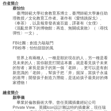
作者簡介
蔡怡怡
臺灣師範大學社會教育系博士，臺灣師範大學兼任助
理教授／文化教育工作者。著作有《愛情跳探戈》、
《奉茶》，以及報章發表逾百篇，譯著有《女僕》、
《混亂世界下的博物館：再造、無關或衰敗》（〈尋找
彈性〉一文）。
FB社團：創造力敲敲門
FB粉專：怡怡甜甜的風
世界上有兩種人，一種是順於現在的人，另一種是看
見未來的人；當你願意打開這本書，就是看見孩子未來
的智者；家長是孩子的第一個「老師」，更可以是有創
新意識的「老師」，幫孩子把「井」掘深，當孩子永遠
的港灣；開發孩子創造力潛能，是送給孩子最美好的傳
家禮物！
繪者簡介
顏寧儀
畢業於倫敦藝術大學。曾任英國插畫經紀公司
Private View、英國Icon設計雜誌特約插畫家，現任瑞