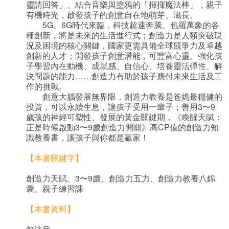
靈請回答」、結合音樂與塗鴉的「揮揮魔法棒」，親子
有機時光，啟發孩子的創意自在地萌芽、滋長。
5G、6G時代來臨，科技超速奔騰、包羅萬象的各
種創新，將是未來的生活進行式；創造力是人類突破現
況及困境的核心關鍵，國家更需具備全球競爭力及卓越
創新的人才；開發孩子創意潛能，可豐富心靈、強化孩
子學習內在動機、成就感、自信心、培養靈活彈性、解
決問題的能力……創造力有助於孩子應付未來生活及工
作的挑戰。
創意大腦發展無界限，創造力教養是爸媽最穩健的
投資，可以永續生息，讓孩子受用一輩子；善用3〜9
歲孩的神經可塑性、發展的黃金關鍵期，《喚醒天賦：
正是時候啟動3〜9歲創造力開關》高CP值的創造力知
識教養書，讓孩子與你都是贏家！
【本書關鍵字】
創造力天賦、3〜9歲、創造力五力、創造力教養八錦
囊、親子練習課
【本書資料】