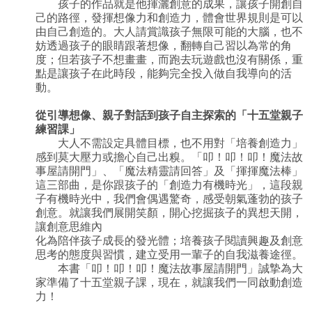
孩子的作品就是他揮灑創意的成果，讓孩子開創自
己的路徑，發揮想像力和創造力，體會世界規則是可以
由自己創造的。大人請賞識孩子無限可能的大腦，也不
妨透過孩子的眼睛跟著想像，翻轉自己習以為常的角
度；但若孩子不想畫畫，而跑去玩遊戲也沒有關係，重
點是讓孩子在此時段，能夠完全投入做自我導向的活
動。
從引導想像、親子對話到孩子自主探索的「十五堂親子
練習課」
大人不需設定具體目標，也不用對「培養創造力」
感到莫大壓力或擔心自己出糗。「叩！叩！叩！魔法故
事屋請開門」、「魔法精靈請回答」及「揮揮魔法棒」
這三部曲，是你跟孩子的「創造力有機時光」，這段親
子有機時光中，我們會偶遇驚奇，感受朝氣蓬勃的孩子
創意。就讓我們展開笑顏，開心挖掘孩子的異想天開，
讓創意思維內
化為陪伴孩子成長的發光體；培養孩子閱讀興趣及創意
思考的態度與習慣，建立受用一輩子的自我滋養途徑。
本書「叩！叩！叩！魔法故事屋請開門」誠摯為大
家準備了十五堂親子課，現在，就讓我們一同啟動創造
力！