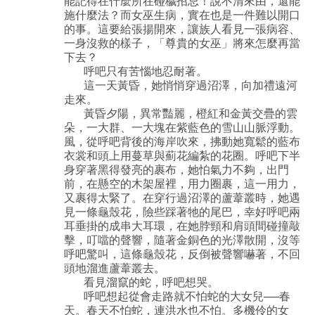
能記得在什麼所在碰穢招忌！說不清來由，還能
施什麼法？而女巫生病，實在也是一件難以開口
的事。這要給張揚開來，讓族人看見一張病容、
一身沒救的樣子，「尊貴的女巫」將來怎麼再當
下去？
呼吧只有苦惱地忍耐著。
這一天黃昏，她悄悄穿過沼澤，向加禮遠河
走來。
黃昏夕陽，異常豔麗，橙紅和金黃交疊的雲
朵，一大群、一大塊在紫藍色的雪山山脈浮動。
風，從呼吧背後的海岸吹來，拂動她寬鬆的藍布
衣裳和頭上用蔓草與薊花編紮的花圈。呼吧下半
身穿著黑得發亮的裹布，她怕氣力不夠，出門
前，在懸空的木架屋裡，用力圈裹，這一用力，
又裹得太緊了。在穿行過沼澤的蘆葦叢時，她遇
見一條龜殼花，險些踩著牠的尾巴，幸好呼吧兩
耳垂掛的成串大耳環，在她脖頸和肩頭間碰撞敲
擊，叮噹的聲響，隨著金銅色的光澤散開，沒等
呼吧驚叫，這條龜殼花，反倒被聲響嚇著，不回
頭地溜進蘆葦叢去。
看見溜竄的蛇，呼吧想哭。
呼吧想起從會走路就不怕蛇的大女兒──春
天。春天不怕蛇，連洪水也不怕。多機伶的女