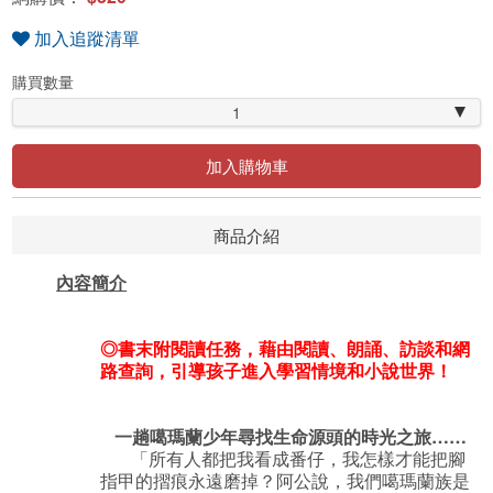
加入追蹤清單
購買數量
1
加入購物車
商品介紹
內容簡介
◎
書末附閱讀任務，藉由閱讀、朗誦、訪談和網
路查詢，引導孩子進入學習情境和小說世界！
一趟噶瑪蘭少年尋找生命源頭的時光之旅……
「所有人都把我看成番仔，我怎樣才能把腳
指甲的摺痕永遠磨掉？阿公說，我們噶瑪蘭族是