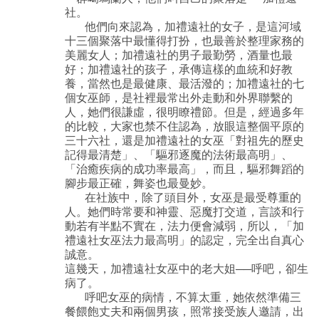
社。
他們向來認為，加禮遠社的女子，是這河域
十三個聚落中最懂得打扮，也最善於整理家務的
美麗女人；加禮遠社的男子最勤勞，酒量也最
好；加禮遠社的孩子，承傳這樣的血統和好教
養，當然也是最健康、最活潑的；加禮遠社的七
個女巫師，是社裡最常出外走動和外界聯繫的
人，她們很謙虛，很明瞭禮節。但是，經過多年
的比較，大家也禁不住認為，放眼這整個平原的
三十六社，還是加禮遠社的女巫「對祖先的歷史
記得最清楚」、「驅邪逐魔的法術最高明」、
「治癒疾病的成功率最高」，而且，驅邪舞蹈的
腳步最正確，舞姿也最曼妙。
在社族中，除了頭目外，女巫是最受尊重的
人。她們時常要和神靈、惡魔打交道，言談和行
動若有半點不實在，法力便會減弱，所以，「加
禮遠社女巫法力最高明」的認定，完全出自真心
誠意。
這幾天，加禮遠社女巫中的老大姐──呼吧，卻生
病了。
呼吧女巫的病情，不算太重，她依然準備三
餐餵飽丈夫和兩個男孩，照常接受族人邀請，出