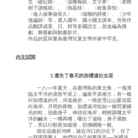
文〈破紀錄〉、〈油條報紙．文字夢〉、〈老榕
樹下讀報紙〉、〈熱荔枝〉、〈收集喜悅〉、
〈做人做事做長久〉、〈瑞穗的靜夜〉、〈少年
傀儡師〉等，選入國中、國小國文課本。另有作
品翻譯成英、日、韓等多國語文，並改編為偶
劇、舞臺劇與動畫影片。
作品的質與量為臺灣兒童文學作家中罕見。
內文試閱
１遺失了春天的加禮遠社女巫
一八○○年夏天，在臺灣島的東北角，一塊濱
臨太平洋的扇形平原上，偏靠平原南方，有一條
叫加禮遠的河，河道曲折，一路從雪山山脈流竄
向海岸。月明的夜晚，加禮遠河恰如一條閃著鱗
光的蛇，扭曲身子，伸頭在海岸，輕輕舔嚐太平
洋的鹹水；一嚐再嚐，嚐出了滋味，身子灌飽
了，所以行動更加緩慢，彷彿睏睡一般。
就在這曲折河畔，接近河口的沙丘下，住了
一群噶瑪蘭人，他們叫自己的聚落是──加禮遠