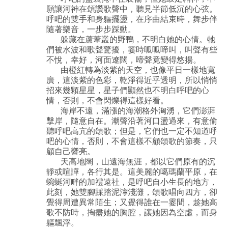
願讓河神在頌讚歌聲中，聽見半節低沉的心弦。
呼吧的雙手和身軀擺盪，在序曲結束時，舞步伴
隨著樂音，一步步踩動。
躲藏在蘆葦叢的野鴨，不明白她的心情。牠
們被水波和歌聲驚擾，霎時呱呱啼叫，叫聲有些
不悅，幸好，河面遼闊，啼聲竟變得悠揚。
由橙紅轉為淡紫的天空，也像平日一樣地寬
廣，這淡紫的色彩，乾淨得近乎透明，所以悄悄
招來幾顆星星，星子們顯然也不明白呼吧的心
情，否則，不會閃爍得這樣好看。
海岸不遠，滿漲的海潮格外洶湧，它們澎湃
擊岸，隨意自在。潮聲沿著河口盪過來，有意偷
聽呼吧高亢的頌歌；但是，它們也一定不知道呼
吧的心情，否則，不會這樣不顧頌歌的節奏，只
顧自己響亮。
天高地闊，山遠海無涯，都以它們原有的沉
靜或喧譁，各行其是。這美麗的噶瑪蘭平原，在
蜿蜒河畔的加禮遠社，是呼吧自小生長的地方，
此刻，她雙腳踩踏泥濘淺灘，頌歌唱向四方，卻
覺得周遭異常陌生；又覺得誰在一霎間，趁她高
歌不防時，掏盡她的胸腔，讓她因為空虛，而身
軀飄浮。