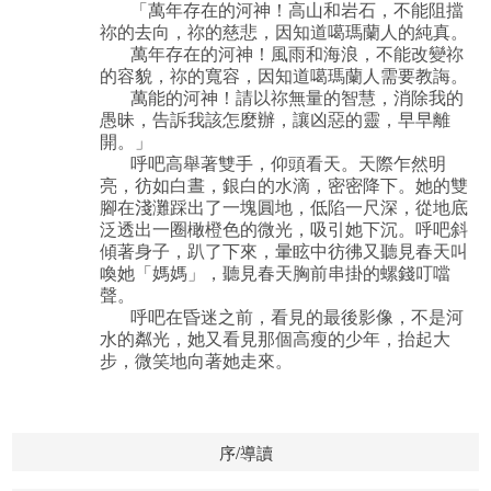
「萬年存在的河神！高山和岩石，不能阻擋
祢的去向，祢的慈悲，因知道噶瑪蘭人的純真。
萬年存在的河神！風雨和海浪，不能改變祢
的容貌，祢的寬容，因知道噶瑪蘭人需要教誨。
萬能的河神！請以祢無量的智慧，消除我的
愚昧，告訴我該怎麼辦，讓凶惡的靈，早早離
開。」
呼吧高舉著雙手，仰頭看天。天際乍然明
亮，彷如白晝，銀白的水滴，密密降下。她的雙
腳在淺灘踩出了一塊圓地，低陷一尺深，從地底
泛透出一圈橄橙色的微光，吸引她下沉。呼吧斜
傾著身子，趴了下來，暈眩中彷彿又聽見春天叫
喚她「媽媽」，聽見春天胸前串掛的螺錢叮噹
聲。
呼吧在昏迷之前，看見的最後影像，不是河
水的粼光，她又看見那個高瘦的少年，抬起大
步，微笑地向著她走來。
序/導讀