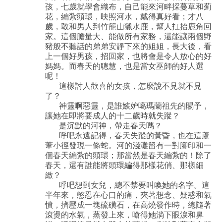
孩，七歲就學會織布，自己能來河畔採蔓草和薊
花，編紮頭環，映照河水，戴得真好看；才八
歲，敢和男人到竹籠山獵水鹿，幫人扛抬鹿角回
家。這個膽量大、能做所有家務，還能讓兩個野
豬般不聽話的弟弟安靜下來的姐姐，長大後，看
上一個好男孩，招回家，也將會是令人放心的好
媽媽。而春天的聰慧，也是當女巫師的好人選
呢！
這樣討人歡喜的女孩，怎麼說不見就不見
了？
神靈啊惡靈，是誰嫉妒噶瑪蘭祖先的賜予，
讓她在即將要成人的十二歲時就失蹤？
是沉默的河神，帶走春天嗎？
呼吧永遠記得，春天失蹤的黃昏，也在這蘆
葦小徑發現一條蛇。河的淺灘留有一對腳印和一
個春天編紮的頭環；那當然是春天編紮的！除了
春天，還有誰能將頭環編得那樣花俏、那樣細
緻？
呼吧想到女兒，總不禁要叫喚她的名字。這
半年來，憋忍在心口的痛，夾著想念、疑惑和氣
憤，擠壓成一塊硫磺石，在高燒發作時，總隨著
滾燙的水氣，蒸發上來，嗆得她淌下眼淚和鼻