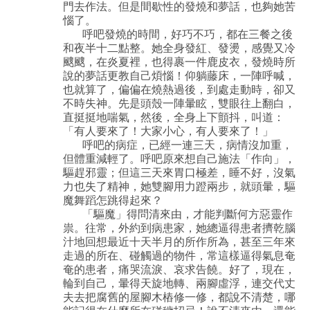
門去作法。但是間歇性的發燒和夢話，也夠她苦
惱了。
呼吧發燒的時間，好巧不巧，都在三餐之後
和夜半十二點整。她全身發紅、發燙，感覺又冷
颼颼，在炎夏裡，也得裹一件鹿皮衣，發燒時所
說的夢話更教自己煩惱！仰躺藤床，一陣呼喊，
也就算了，偏偏在燒熱過後，到處走動時，卻又
不時失神。先是頭殼一陣暈眩，雙眼往上翻白，
直挺挺地喘氣，然後，全身上下顫抖，叫道：
「有人要來了！大家小心，有人要來了！」
呼吧的病症，已經一連三天，病情沒加重，
但體重減輕了。呼吧原來想自己施法「作向」，
驅趕邪靈；但這三天來胃口極差，睡不好，沒氣
力也失了精神，她雙腳用力蹬兩步，就頭暈，驅
魔舞蹈怎跳得起來？
「驅魔」得問清來由，才能判斷何方惡靈作
祟。往常，外約到病患家，她總逼得患者擠乾腦
汁地回想最近十天半月的所作所為，甚至三年來
走過的所在、碰觸過的物件，常這樣逼得氣息奄
奄的患者，痛哭流淚、哀求告饒。好了，現在，
輪到自己，暈得天旋地轉、兩腳虛浮，連交代丈
夫去把腐舊的屋腳木樁修一修，都說不清楚，哪