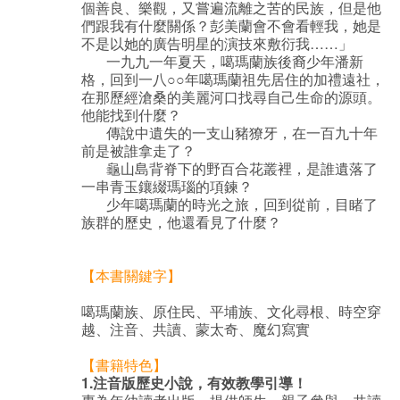
個善良、樂觀，又嘗遍流離之苦的民族，但是他
們跟我有什麼關係？彭美蘭會不會看輕我，她是
不是以她的廣告明星的演技來敷衍我……」
一九九一年夏天，噶瑪蘭族後裔少年潘新
格，回到一八○○年噶瑪蘭祖先居住的加禮遠社，
在那歷經滄桑的美麗河口找尋自己生命的源頭。
他能找到什麼？
傳說中遺失的一支山豬獠牙，在一百九十年
前是被誰拿走了？
龜山島背脊下的野百合花叢裡，是誰遺落了
一串青玉鑲綴瑪瑙的項鍊？
少年噶瑪蘭的時光之旅，回到從前，目睹了
族群的歷史，他還看見了什麼？
【本書關鍵字】
噶瑪蘭族、原住民、平埔族、文化尋根、時空穿
越、注音、共讀、蒙太奇、魔幻寫實
【書籍特色】
1.注音版歷史小說，有效教學引導！