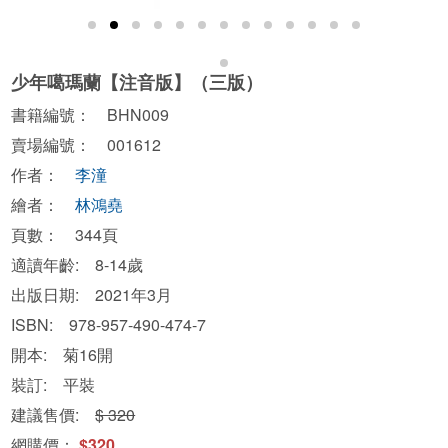
少年噶瑪蘭【注音版】（三版）
書籍編號： BHN009
賣場編號： 001612
作者：
李潼
繪者：
林鴻堯
頁數： 344頁
適讀年齡: 8-14歲
出版日期: 2021年3月
ISBN: 978-957-490-474-7
開本: 菊16開
裝訂: 平裝
建議售價:
$ 320
網購價：
$320