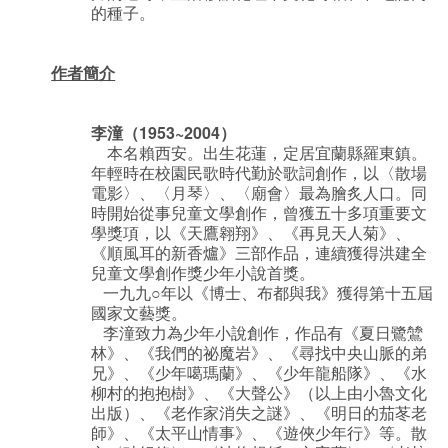
的種子。
作者簡介
李潼（1953~2004）
本名賴西安。出生花蓮，定居宜蘭縣羅東鎮。
年輕時在校園民歌時代勤於歌詞創作，以〈散場
電影〉、〈月琴〉、〈廟會〉最為膾炙人口。同
時開始從事兒童文學創作，曾獲五十多項重要文
學獎項，以《天鷹翱翔》、《再見天人菊》、
《順風耳的新香爐》三部作品，連續獲得洪建全
兒童文學創作獎少年小說首獎。
一九九○年以《博士、布都與我》獲得第十五屆
國家文藝獎。
李潼致力為少年小說創作，作品有《夏日鷺鷥
林》、《我們的祕魔岩》、《尋找中央山脈的弟
兄》、《少年噶瑪蘭》、《少年龍船隊》、《水
柳村的抱抱樹》、《大聲公》（以上由小魯文化
出版）、《老作家消失之謎》、《明日的茄苳老
師》、《太平山情事》、《遊俠少年行》等。散