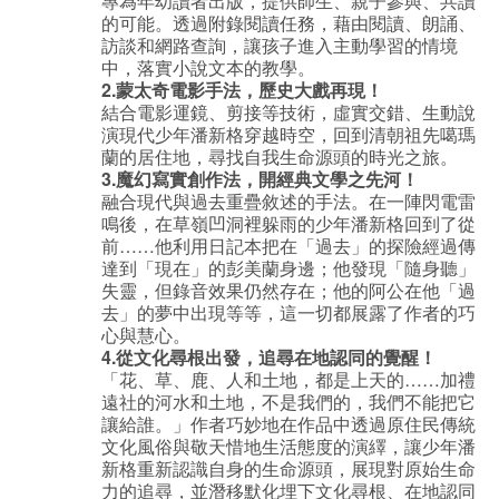
專為年幼讀者出版，提供師生、親子參與、共讀
的可能。透過附錄閱讀任務，藉由閱讀、朗誦、
訪談和網路查詢，讓孩子進入主動學習的情境
中，落實小說文本的教學。
2.蒙太奇電影手法，歷史大戲再現！
結合電影運鏡、剪接等技術，虛實交錯、生動說
演現代少年潘新格穿越時空，回到清朝祖先噶瑪
蘭的居住地，尋找自我生命源頭的時光之旅。
3.魔幻寫實創作法，開經典文學之先河！
融合現代與過去重疊敘述的手法。在一陣閃電雷
鳴後，在草嶺凹洞裡躲雨的少年潘新格回到了從
前……他利用日記本把在「過去」的探險經過傳
達到「現在」的彭美蘭身邊；他發現「隨身聽」
失靈，但錄音效果仍然存在；他的阿公在他「過
去」的夢中出現等等，這一切都展露了作者的巧
心與慧心。
4.從文化尋根出發，追尋在地認同的覺醒！
「花、草、鹿、人和土地，都是上天的……加禮
遠社的河水和土地，不是我們的，我們不能把它
讓給誰。」作者巧妙地在作品中透過原住民傳統
文化風俗與敬天惜地生活態度的演繹，讓少年潘
新格重新認識自身的生命源頭，展現對原始生命
力的追尋，並潛移默化埋下文化尋根、在地認同