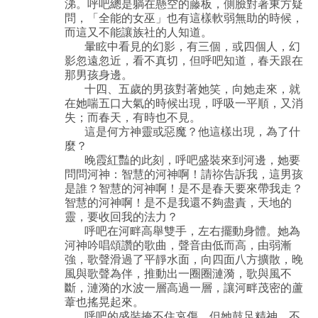
涕。呼吧總是躺在懸空的藤板，側臉對著東方疑
問，「全能的女巫」也有這樣軟弱無助的時候，
而這又不能讓族社的人知道。
暈眩中看見的幻影，有三個，或四個人，幻
影忽遠忽近，看不真切，但呼吧知道，春天跟在
那男孩身邊。
十四、五歲的男孩對著她笑，向她走來，就
在她喘五口大氣的時候出現，呼吸一平順，又消
失；而春天，有時也不見。
這是何方神靈或惡魔？他這樣出現，為了什
麼？
晚霞紅豔的此刻，呼吧盛裝來到河邊，她要
問問河神：智慧的河神啊！請祢告訴我，這男孩
是誰？智慧的河神啊！是不是春天要來帶我走？
智慧的河神啊！是不是我還不夠盡責，天地的
靈，要收回我的法力？
呼吧在河畔高舉雙手，左右擺動身體。她為
河神吟唱頌讚的歌曲，聲音由低而高，由弱漸
強，歌聲滑過了平靜水面，向四面八方擴散，晚
風與歌聲為伴，推動出一圈圈漣漪，歌與風不
斷，漣漪的水波一層高過一層，讓河畔茂密的蘆
葦也搖晃起來。
呼吧的盛裝掩不住哀傷，但她鼓足精神，不