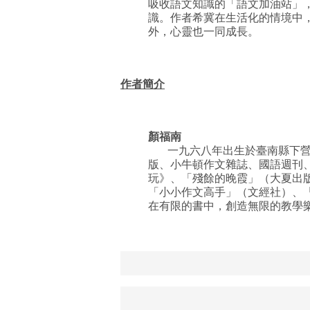
吸收語文知識的「語文加油站」
識。作者希冀在生活化的情境中
外，心靈也一同成長。
作者簡介
顏福南
一九六八年出生於臺南縣下營鄉
版、小牛頓作文雜誌、國語週刊
玩》、「殘餘的晚霞」（大夏出
「小小作文高手」（文經社）、
在有限的書中，創造無限的教學