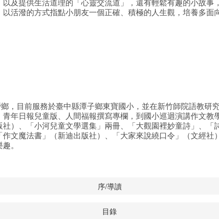
，以及提供生活道理的「心靈交流道」，還有輕鬆有趣的小故事
，以活潑的方式指點小朋友一個正確、積極的人生觀，培養多面
，目前服務於臺中縣潭子鄉東寶國小，並在新竹師院語教研究
、青年日報兒童版、人間福報撰寫專欄，到國小巡迴演講作文教
版社）、「小河兒童文學選集」兩冊、「大觀園裡妙童詩」、「
「作文魔法書」（新迪出版社）、「大家來說繞口令」（文經社
樂趣。
序/導讀
目錄