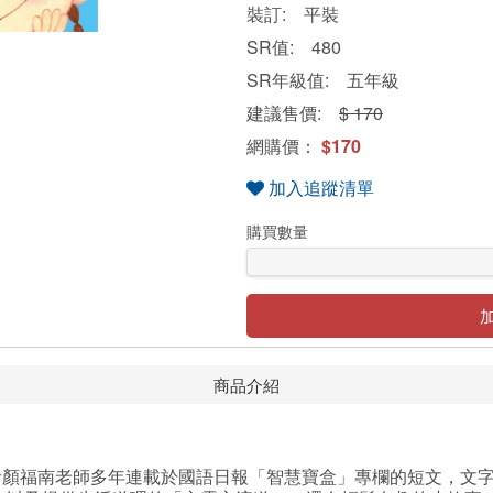
裝訂: 平裝
SR值: 480
SR年級值: 五年級
建議售價:
$ 170
網購價：
$170
加入追蹤清單
購買數量
商品介紹
福南老師多年連載於國語日報「智慧寶盒」專欄的短文，文字