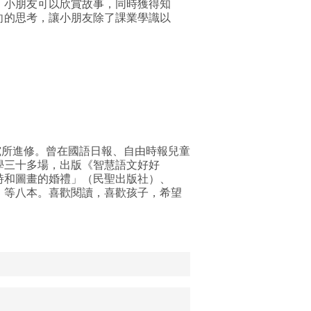
，小朋友可以欣賞故事，同時獲得知
向的思考，讓小朋友除了課業學識以
所進修。曾在國語日報、自由時報兒童
學三十多場，出版《智慧語文好好
詩和圖畫的婚禮」（民聖出版社）、
）等八本。喜歡閱讀，喜歡孩子，希望