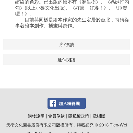
繽紛的色彩。已出版的繪本有《誕生樹》、《媽媽打勾
勾》(以上小魯文化出版)、《好癢！好癢！》、《睡覺
囉！》。
目前與同樣是繪本作家的先生定居於台北，持續從
事著繪本創作、插畫與寫作。
序/導讀
延伸閱讀
|
|
|
購物說明
會員條款
隱私權政策
電腦版
天衛文化圖書股份有限公司版權所有，轉載必究 © 2016 Tien-Wei