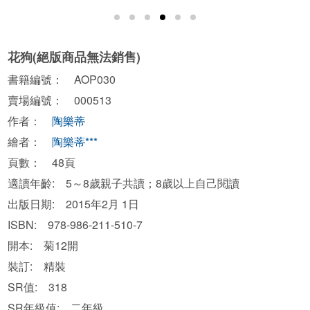
花狗(絕版商品無法銷售)
書籍編號： AOP030
賣場編號： 000513
作者：
陶樂蒂
繪者：
陶樂蒂***
頁數： 48頁
適讀年齡: 5～8歲親子共讀；8歲以上自己閱讀
出版日期: 2015年2月 1日
ISBN: 978-986-211-510-7
開本: 菊12開
裝訂: 精裝
SR值: 318
SR年級值: 二年級