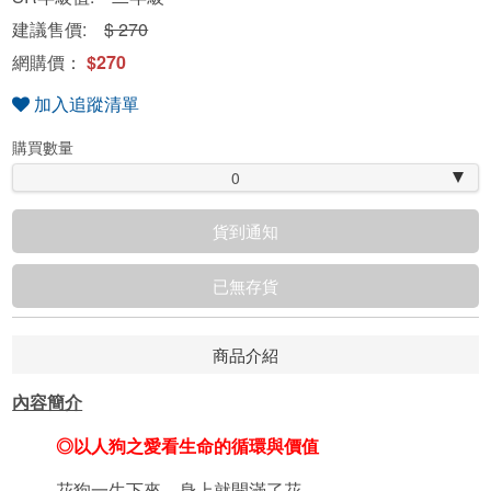
建議售價:
$ 270
網購價：
$270
加入追蹤清單
購買數量
0
貨到通知
已無存貨
商品介紹
內容簡介
◎以人狗之愛看生命的循環與價值
花狗一生下來，身上就開滿了花。