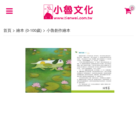
0
>
>
首頁
繪本 (0-100歲)
小魯創作繪本