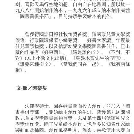
劇。喜歡天馬行空地幻想、自由自在地畫圖，所以於一
九八八年開始創作繪本，一九九六年成立繪本創作團體
「圖畫書俱樂部」。目前持續手製繪本的創作。
曾獲得國語日報社牧笛獎首獎、陳國政兒童文學獎
優選、行政院環保署小綠芽獎、「好書大家讀」年度最
佳兒童讀物獎，以及信誼幼兒文學獎圖畫書佳作。已出
版的作品有《好東西》、《這是誰的？》、《不對、不
對》(以上小魯文化出版)、《烏魯木齊先生的假期》、
《誰要來種樹？》、《當我們同在一起》、《我有兩條
腿》。
文‧圖／陶樂蒂
法律學碩士。因喜歡畫圖而投入創作，並加入「圖
畫書俱樂部」，開始繪本創作的生涯。曾獲第九屆陳國
政兒童文學獎圖畫書類首獎，以及第十四屆信誼幼兒文
學獎佳作獎。除了兒童繪本創作，也為多位知名作家繪
製封面及插圖。創作風格明亮、溫柔，喜歡使用大塊面