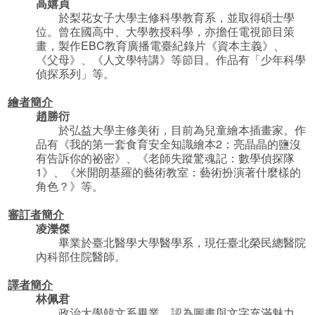
高嬉貞
於梨花女子大學主修科學教育系，並取得碩士學
位。曾在國高中、大學教授科學，亦擔任電視節目策
畫，製作EBC教育廣播電臺紀錄片《資本主義》、
《父母》、《人文學特講》等節目。作品有「少年科學
偵探系列」等。
繪者簡介
趙勝衍
於弘益大學主修美術，目前為兒童繪本插畫家。作
品有《我的第一套食育安全知識繪本2：亮晶晶的鹽沒
有告訴你的祕密》、《老師失蹤驚魂記：數學偵探隊
1》、《米開朗基羅的藝術教室：藝術扮演著什麼樣的
角色？》等。
審訂者簡介
凌濼傑
畢業於臺北醫學大學醫學系，現任臺北榮民總醫院
內科部住院醫師。
譯者簡介
林佩君
政治大學韓文系畢業，認為圖畫與文字充滿魅力，