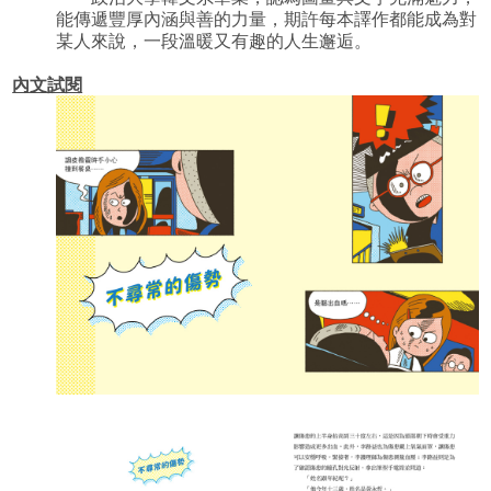
能傳遞豐厚內涵與善的力量，期許每本譯作都能成為對
某人來說，一段溫暖又有趣的人生邂逅。
內文試閱