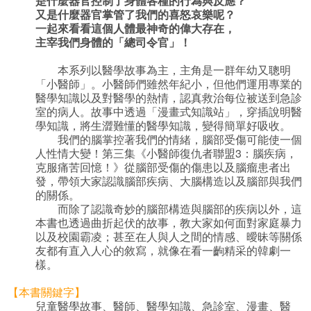
是什麼器官控制了身體各種的行為與反應？
又是什麼器官掌管了我們的喜怒哀樂呢？
一起來看看這個人體最神奇的偉大存在，
主宰我們身體的「總司令官」！
本系列以醫學故事為主，主角是一群年幼又聰明
「小醫師」。小醫師們雖然年紀小，但他們運用專業的
醫學知識以及對醫學的熱情，認真救治每位被送到急診
室的病人。故事中透過「漫畫式知識站」，穿插說明醫
學知識，將生澀難懂的醫學知識，變得簡單好吸收。
我們的腦掌控著我們的情緒，腦部受傷可能使一個
人性情大變！第三集《小醫師復仇者聯盟3：腦疾病，
克服痛苦回憶！》從腦部受傷的傷患以及腦瘤患者出
發，帶領大家認識腦部疾病、大腦構造以及腦部與我們
的關係。
而除了認識奇妙的腦部構造與腦部的疾病以外，這
本書也透過曲折起伏的故事，教大家如何面對家庭暴力
以及校園霸凌；甚至在人與人之間的情感、曖昧等關係
友都有直入人心的敘寫，就像在看一齣精采的韓劇一
樣。
【本書關鍵字】
兒童醫學故事、醫師、醫學知識、急診室、漫畫、醫