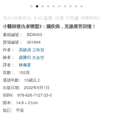
의사 어벤저스. 3 뇌 질환, 아픈 기억을 극복하라!
小醫師復仇者聯盟3：腦疾病，克服痛苦回憶！
書籍編號： BDA003
賣場編號： 001844
作者：
高嬉貞 고희정
繪者：
​趙勝衍 조승연
譯者：
林佩君
頁數： 152頁
適讀年齡: 10歲以上
出版日期: 2022年9月1日
ISBN: 978-626-7127-23-0
開本: 14.8 × 21cm
裝訂: 平裝