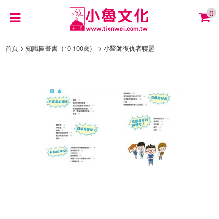
0
>
>
首頁
知識圖畫書（10-100歲）
小醫師復仇者聯盟