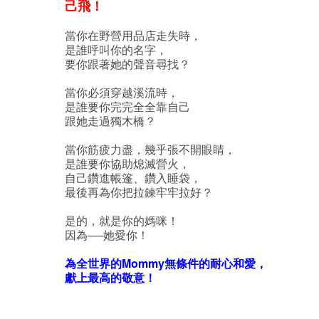
己飛！
當你在野營用品店走失時，
是誰呼叫你的名字，
要你跟著她的聲音尋找？
當你必須穿越溪流時，
是誰要你完完全全靠自己
跟她走過獨木橋？
當你筋疲力盡，幾乎張不開眼睛，
是誰要你協助熄滅營火，
自己鑽進帳篷、鑽入睡袋，
最後再為你把拉鍊牢牢拉好？
是的，就是你的媽咪！
因為──她愛你！
為全世界的Mommy無條件的耐心和愛，
獻上最高的敬意！