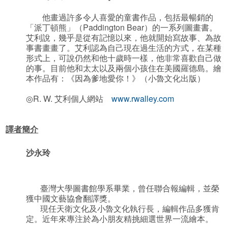
他畫過許多令人喜愛的童書作品，包括最暢銷的
「派丁頓熊」（Paddington Bear）的一系列圖畫書。
艾利說，幾乎是從有記憶以來，他就開始寫故事、為故
事書畫畫了。艾利認為自己現在過生活的方式，在某種
形式上，可說仍然和他十歲時一樣，他非常喜歡自己做
的事。目前他和太太以及兩個小孩住在美國羅德島。繪
本作品有：《因為爹地愛你！》（小魯文化出版）
◎R. W. 艾利個人網站
www.rwalley.com
譯者簡介
沙永玲
臺灣大學圖書館學系畢業，曾任聯合報編輯，並榮
獲中國文藝協會翻譯獎。
現任天衛文化及小魯文化執行長，編輯作品多獲肯
定。近年來專注於為小朋友精挑細選世界一流繪本。