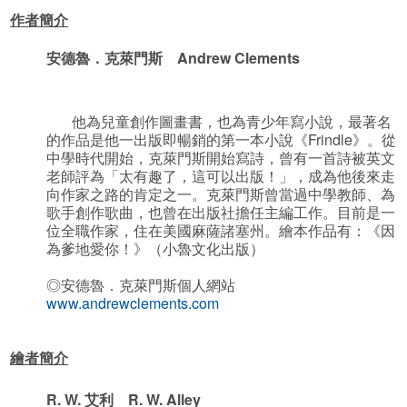
作者簡介
安德魯．克萊門斯 Andrew Clements
他為兒童創作圖畫書，也為青少年寫小說，最著名
的作品是他一出版即暢銷的第一本小說《Frindle》。從
中學時代開始，克萊門斯開始寫詩，曾有一首詩被英文
老師評為「太有趣了，這可以出版！」，成為他後來走
向作家之路的肯定之一。克萊門斯曾當過中學教師、為
歌手創作歌曲，也曾在出版社擔任主編工作。目前是一
位全職作家，住在美國麻薩諸塞州。繪本作品有：《因
為爹地愛你！》（小魯文化出版）
◎安德魯．克萊門斯個人網站
www.andrewclements.com
繪者簡介
R. W.
艾利 R. W. Alley