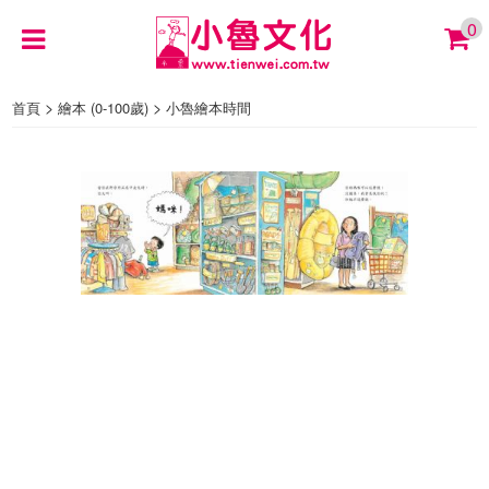
0
>
>
首頁
繪本 (0-100歲)
小魯繪本時間