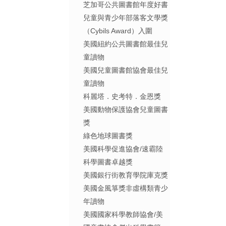
芝加哥公共圖書館年度好書
兒童與青少年部落客文學獎
（Cybils Award）入圍
美國紐約公共圖書館最佳兒
童讀物
美國兒童圖書館協會最佳兒
童讀物
科麗塔．史考特．金恩獎
美國動物保護協會兒童圖書
獎
綠色地球圖書獎
美國科學促進協會/速霸陸
科學圖書卓越獎
美國銀行街教育學院庫克獎
美國金風箏獎非虛構類青少
年讀物
美國國家科學教師協會/美