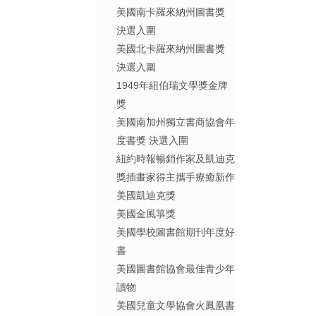
美國南卡羅來納州圖書獎
決選入圍
美國北卡羅來納州圖書獎
決選入圍
1949年紐伯瑞文學獎金牌
獎
美國南加州獨立書商協會年
度書獎 決選入圍
紐約時報暢銷作家及凱迪克
獎插畫家得主攜手療癒新作
美國凱迪克獎
美國金風箏獎
美國學校圖書館期刊年度好
書
美國圖書館協會最佳青少年
讀物
美國兒童文學協會火鳳凰書