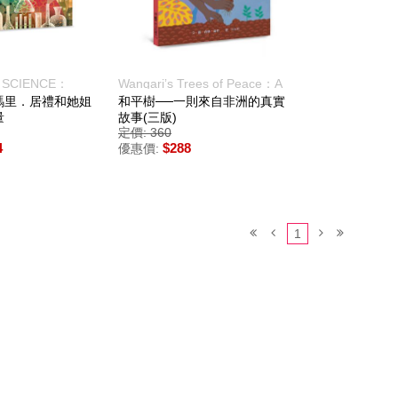
N SCIENCE：
Wangariʼs Trees of Peace：A
IE, BRONIA
True Story from Africa
瑪里．居禮和她姐
和平樹──一則來自非洲的真實
ND
量
故事(三版)
定價: 360
4
$288
優惠價:
1