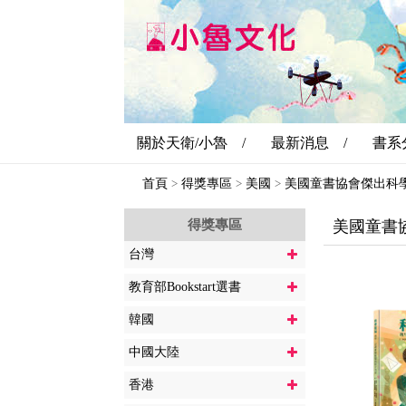
關於天衛/小魯 /
最新消息 /
書系
首頁
得獎專區
美國
美國童書協會傑出科
>
>
>
得獎專區
美國童書
台灣
教育部Bookstart選書
韓國
中國大陸
香港