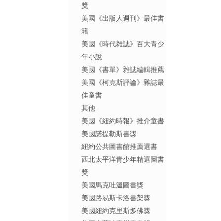
獎
美國《出版人週刊》最佳書
籍
美國《時代雜誌》百大青少
年小說
美國《書單》雜誌編輯推薦
美國《柯克斯評論》雜誌最
佳童書
其他
美國《紐約時報》推介童書
美國諾提勒斯書獎
紐約公共圖書館推薦選書
西北太平洋青少年精選圖書
獎
美國馬克吐溫圖書獎
美國路易斯卡洛書架獎
美國紐約克里斯多佛獎