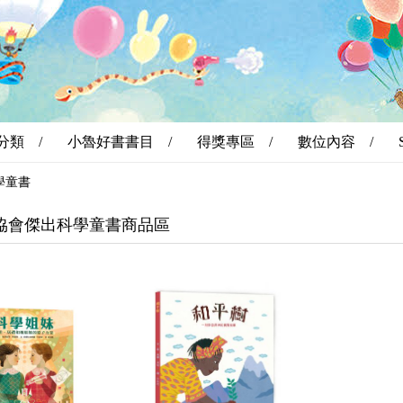
分類 /
小魯好書書目 /
得獎專區 /
數位內容 /
學童書
協會傑出科學童書商品區