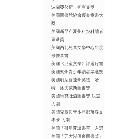
波蘭亞努斯．柯查克獎
美國圖書館協會優良童書大
獎
美國新罕布夏州科契科讀者
票選獎
美國西北兒童文學中心年度
最佳童書
美國《兒童文學》評選好書
美國賓州青少年讀者票選獎
美國明尼蘇達州莫德．哈
特．洛夫萊斯圖書獎
美國馬克吐溫圖書獎 決選
入圍
美國兒童與青少年部落客文
學獎 入圍
美國「孤星閱讀書單」入選
美國「五大湖優良圖書獎」