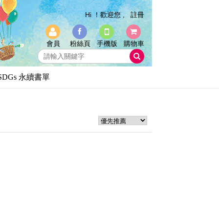
Hi ！歡迎您 ,
註冊
會員
粉絲頁
手機版
購物車
SDGs 永續書單