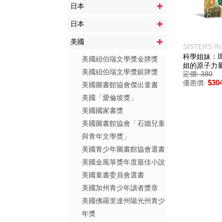
日本
日本
美國
SISTERS I
MARIE CUR
科學姐妹：
美國紐伯瑞文學獎金牌獎
DŁUSKA,A
姐的原子力
美國紐伯瑞文學獎銀牌獎
定價: 380
$30
優惠價:
美國圖書館協會傑出童書
美國「愛倫坡獎」
美國國家書獎
美國圖書館協會「石牆兒童
與青年文學獎」
美國青少年圖書館協會選書
美國金風箏獎年度最佳小說
美國童書委員會選書
美國加州青少年讀者獎章
美國佛羅里達州陽光州青少
年獎