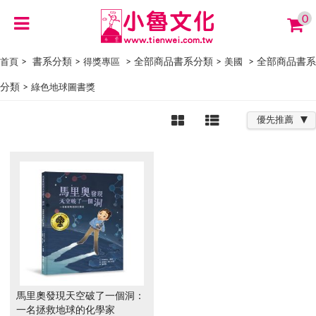
0
> 書系分類 >
> 全部商品書系分類 >
> 全部商品書系
首頁
得獎專區
美國
分類 >
綠色地球圖書獎
優先推薦
馬里奧發現天空破了一個洞：
一名拯救地球的化學家