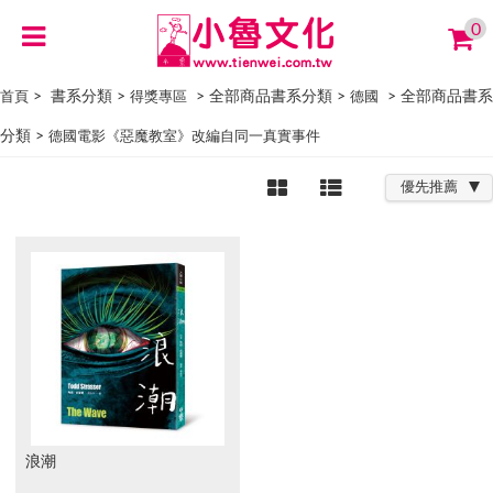
0
> 書系分類 >
> 全部商品書系分類 >
> 全部商品書系
首頁
得獎專區
德國
分類 >
德國電影《惡魔教室》改編自同一真實事件
優先推薦
浪潮