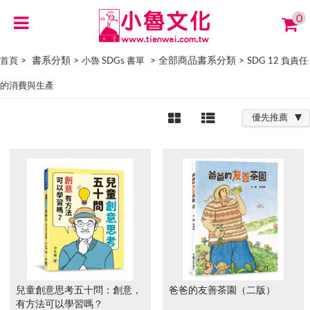
0
> 書系分類 >
> 全部商品書系分類 >
首頁
小魯 SDGs 書單
SDG 12 負責任
的消費與生產
優先推薦
兒童創意思考五十問：創意，
爸爸的友善茶園（二版）
有方法可以學習嗎？