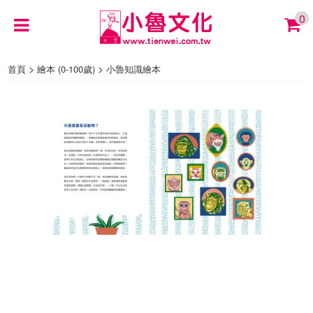
0
>
>
首頁
繪本 (0-100歲)
小魯知識繪本