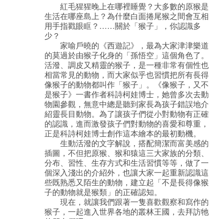
紅毛猩猩晚上在哪裡睡覺？大多數的原猴是
生活在哪座島上？為什麼白面捲尾猴之間會互相
用手指戳眼眶？……關於「猴子」，你認識多
少？
家喻戶曉的《西遊記》，最為大家津津樂道
的莫過於由猴子化身的「孫悟空」這個角色了。
活潑、調皮又精靈的猴子，是一種非常有個性也
相當常見的動物，而大家似乎也習慣把所有長得
像猴子的動物都叫作「猴子」。《像猴子，又不
是猴子》一書作者科詩柯娃博士，她曾多次去動
物園參觀，無意中總是聽到家長為孩子錯誤地介
紹靈長目動物。為了讓孩子們從小對動物有正確
的認識，進而激發孩子們對動物的喜愛和尊重，
正是科詩柯娃博士創作這本繪本的最初動機。
生動活潑的文字解說，搭配簡潔而富美感的
插圖，不但把原猴、猴和猿這三大家族的分類、
分布、習性、生存方式和生活習慣等等，做了一
個深入淺出的介紹外，也讓大家一起重新認識這
些既熟悉又陌生的動物，建立起「不是長得像猴
子的動物就是猴類」的正確認知。
現在，就讓我們跟著一隻喜歡觀察和寫作的
猴子，一起進入世界各地的叢林王國，去拜訪牠