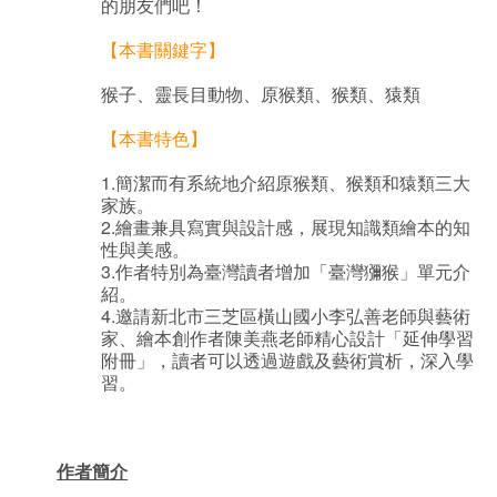
的朋友們吧！
【本書關鍵字】
猴子、靈長目動物、原猴類、猴類、猿類
【本書特色】
1.簡潔而有系統地介紹原猴類、猴類和猿類三大
家族。
2.繪畫兼具寫實與設計感，展現知識類繪本的知
性與美感。
3.作者特別為臺灣讀者增加「臺灣獼猴」單元介
紹。
4.邀請新北市三芝區橫山國小李弘善老師與藝術
家、繪本創作者陳美燕老師精心設計「延伸學習
附冊」，讀者可以透過遊戲及藝術賞析，深入學
習。
作者簡介