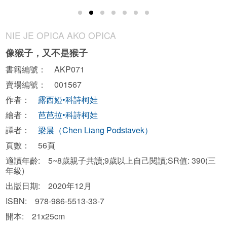
NIE JE OPICA AKO OPICA
像猴子，又不是猴子
書籍編號： AKP071
賣場編號： 001567
作者：
露西婭•科詩柯娃
繪者：
芭芭拉•科詩柯娃
譯者：
梁晨（Chen Liang Podstavek）
頁數： 56頁
適讀年齡: 5~8歲親子共讀;9歲以上自己閱讀;SR值: 390(三
年級)
出版日期: 2020年12月
ISBN: 978-986-5513-33-7
開本: 21x25cm