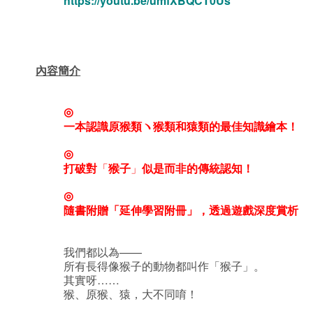
https://youtu.be/umfXBQCT0Us
內容簡介
◎
一本認識原猴類ヽ猴類和猿類的最佳知識繪本！
◎
打破對
「
猴子
」
似是而非的
傳統認知！
◎
隨書附贈
「延伸學習附冊」，透過遊戲深度賞析
我們都以為——
所有長得像猴子的動物都叫作「猴子」。
其實呀……
猴、原猴、猿，大不同唷！