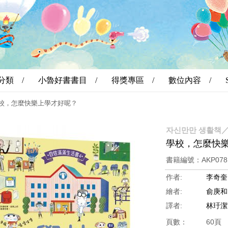
分類 /
小魯好書書目 /
得獎專區 /
數位內容 /
校，怎麼快樂上學才好呢？
자신만만 생활책／
學校，怎麼快
書籍編號：AKP07
作者:
李奇奎
繪者:
俞庚和
譯者:
林玗潔
頁數：
60頁