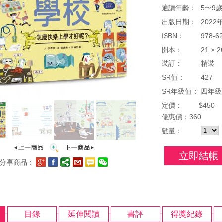
適讀年齡：
5〜9
出版日期：
2022
ISBN：
978-6
開本：
21 × 
裝訂：
精裝
SR值：
427
SR年級值：
四年級
定價：
$450
優惠
價：
360
數量：
立即結帳
分享商品：
目錄
延伸閱讀
書評
得獎紀錄