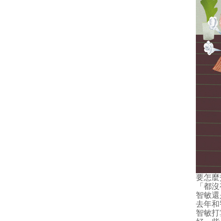
要怎麼
「都沒
智敏還
去年和
智敏打