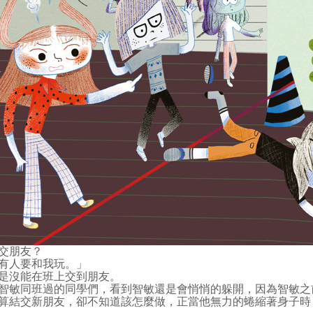
交朋友？
有人要和我玩。」
是沒能在班上交到朋友。
智敏同班過的同學們，看到智敏還是會悄悄的躲開，因為智敏之
算結交新朋友，卻不知道該怎麼做，正當他無力的蜷縮著身子時