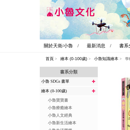
關於天衛/小魯 /
最新消息 /
書系
首頁
繪本 (0-100歲)
小魯知識繪本
>
>
>
學
書系分類
小魯 SDGs 書單
繪本 (0-100歲)
小魯寶寶書
小魯療癒繪本
小魯人文經典
小魯新生活繪本