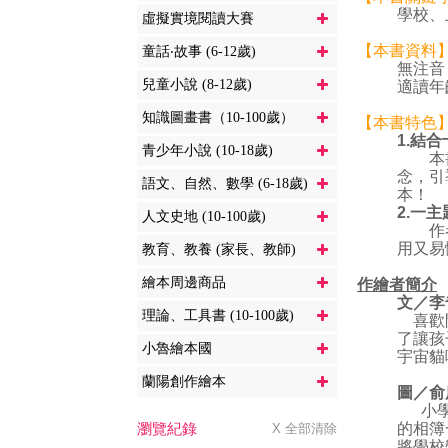
學校、
虛擬實境閱讀大賽
【本書資料
童話‧故事 (6-12歲)
無注音
兒童小說 (8-12歲)
適讀年
知識圖畫書（10-100歲）
【本書特色
1.
結合
青少年小說 (10-18歲)
本書透
念，引
語文、自然、數學 (6-18歲)
本！
2.
一主
人文史地 (10-100歲)
作者完
用又易
教育、教養 (家長、教師)
繪本周邊商品
作繪者簡介
文／李
理論、工具書 (10-100歲)
喜歡開
了讓孩
小魯繪本國
宇宙貓
蘭陽創作繪本
圖／俞
小學時
瀏覽紀錄
的相簿
X 全部清除
將學校