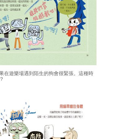
果在遊樂場遇到陌生的狗會很緊張。這種時
？