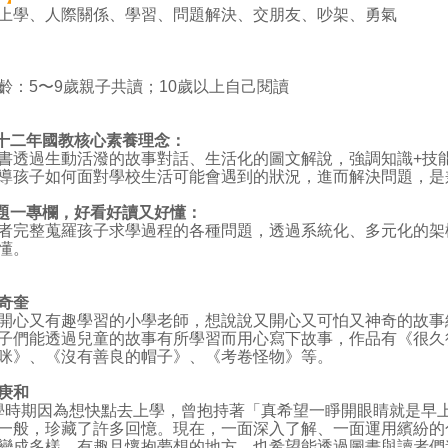
上學、人際關係、學習、問題解決、交朋友、吵架、勇氣
】
齡：5〜9歲親子共讀；10歲以上自己閱讀
】
十二年國教核心素養理念：
過生動活潑的故事對話、生活化的圖文解說，強調知識+技能
導孩子如何面對學校生活可能會遇到的狀況，進而解決問題，是
題一專欄，好看好讀又好懂：
整蒐羅孩子求學過程的各種問題，透過系統化、多元化的架
懂。
奇奎
心又有趣學習的小學老師，想說說又開心又可怕又神奇的故事
子們能透過兒童的故事有所學習而用心寫下故事，作品有《很久
咪》、《沒有善良的帽子》、《考卷怪物》等。
庚和
期因為想快點去上學，曾抱持著「真希望一睜開眼睛就是早上
一般，珍藏了許多回憶。現在，一面深入了解、一面運用繽紛的
變成多樣、有趣且懷抱夢想的地方，也希望能透過圖畫與讀者們