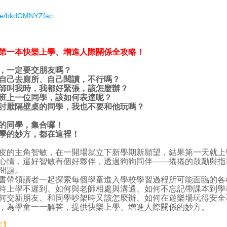
.be/bkdGMNYZfac
第一本快樂上學、增進人際關係全攻略！
，一定要交朋友嗎？
自己去廁所、自己閱讀，不行嗎？
師叫我時，我都好緊張，該怎麼辦？
班上一位同學，該如何表達呢？
討厭隔壁桌的同學，我也不要和他玩嗎？
的同學，集合囉！
學的妙方，都在這裡！
主角智敏，在一開場就立下新學期新願望，結果第一天就上
心情，還好智敏有個好夥伴，透過狗狗同伴——捲捲的鼓勵與指
問題。
領讀者一起探索每個學童進入學校學習過程所可能面臨的各
時上學不遲到、如何與老師相處與溝通、如何不忘記帶課本到學
何交新朋友、和同學吵架時又該怎麼辦、如何在遊樂場玩得安全
，為學童一一解答，提供快樂上學、增進人際關係的妙方。
字】