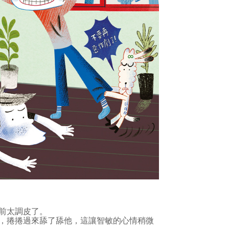
前太調皮了。
，捲捲過來舔了舔他，這讓智敏的心情稍微