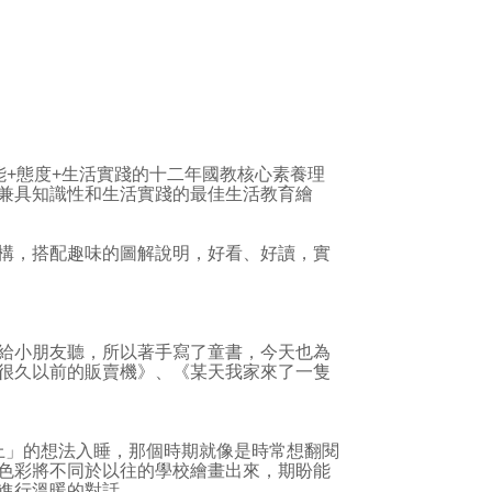
+態度+生活實踐的十二年國教核心素養理
兼具知識性和生活實踐的最佳生活教育繪
構，搭配趣味的圖解說明，好看、好讀，實
給小朋友聽，所以著手寫了童書，今天也為
很久以前的販賣機》、《某天我家來了一隻
」的想法入睡，那個時期就像是時常想翻閱
色彩將不同於以往的學校繪畫出來，期盼能
進行溫暖的對話。