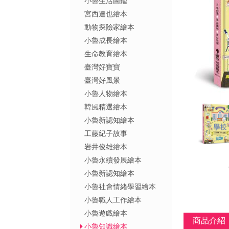
小魯生活圖鑑
宮西達也繪本
動物探險家繪本
小魯成長繪本
生命教育繪本
臺灣好寶寶
臺灣好風景
小魯人物繪本
韓風精選繪本
小魯新認知繪本
工藤紀子故事
岩井俊雄繪本
小魯永續發展繪本
小魯新認知繪本
小魯社會情緒學習繪本
小魯職人工作繪本
小魯遊戲繪本
商品介紹
小魯知識繪本