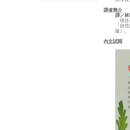
譯者簡介
譯／林
現任臺
「自信
版）。
內文試閱