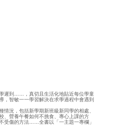
學遲到……，真切且生活化地貼近每位學童
導，智敏一一學習解決在求學過程中會遇到
種情況，包括新學期新班級新同學的相處、
校、營養午餐如何不挑食、專心上課的方
不受傷的方法……全書以「一主題一專欄」