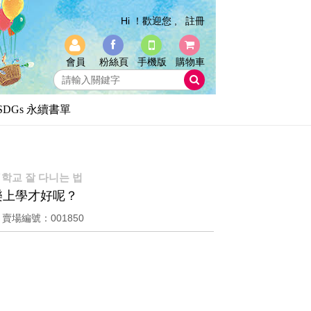
Hi ！歡迎您 ,
註冊
會員
粉絲頁
手機版
購物車
SDGs 永續書單
학교 잘 다니는 법
樂上學才好呢？
8
賣場編號：001850