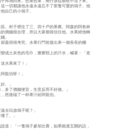
鴿子再飛回來。想著想著，兩行淚從眼眶中流下來。
，這一切都讓他永遠永遠忘不了那隻可愛的鴿子。他
於他自己的小鴿子。
社區。村子裡住了三、四十戶的果農。阿森的阿爸林
購的價錢很合理，所以大家都很信任他。水果經他轉
大錢。
，卻蓋得很考究。水果行門前接出來一個長長的棚
經變成土灰色的毛巾，擦擦頸上的汗水，喊著：「老
！送水果來了！」
是阿龍伯呀！」
真好。」
啦，多了價錢便宜，生意反而不好做。」
上，然後端了一杯果汁給阿龍伯。
麼遠去玩放鴿子呢？」
不懂了。」
地說道：「一隻鴿子參加比賽，如果能過五關的話，