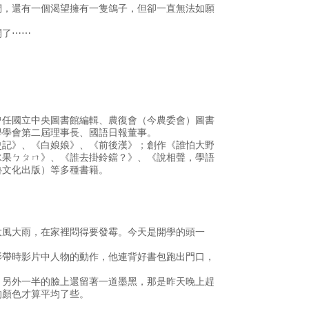
們，還有一個渴望擁有一隻鴿子，但卻一直無法如願
開了⋯⋯
曾任國立中央圖書館編輯、農復會（今農委會）圖書
學學會第二屆理事長、國語日報董事。
史記》、《白娘娘》、《前後漢》；創作《誰怕大野
水果ㄅㄆㄇ》、《誰去掛鈴鐺？》、《說相聲，學語
魯文化出版）等多種書籍。
大風大雨，在家裡悶得要發霉。今天是開學的頭一
影帶時影片中人物的動作，他連背好書包跑出門口，
，另外一半的臉上還留著一道墨黑，那是昨天晚上趕
的顏色才算平均了些。