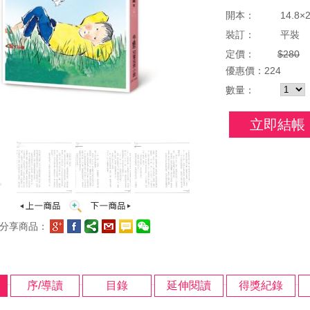
開本：
14.8×2
裝訂：
平裝
定價：
$280
優惠
價：
224
數量：
立即結帳
分享商品：
序/導讀
目錄
延伸閱讀
得獎紀錄