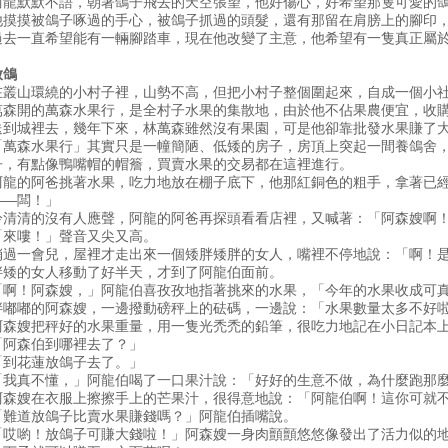
阿龍默默不語，朝著鴿子飛去的天空張望，他好傷心，好希望那隻可愛的
他摸摸被鴿子啄過的手心，被鴿子抓過的頭髮，還有那留在肩膀上的腳印
過去一直希望能有一輛腳踏車，現在他改變了主意，他希望有一隻真正屬
放鴿
在叢山環繞的小村子裡，山勢不高，但把小村子整個圍起來，自成一個小
萬森開的萬森水果行，是全村子水果的集散地，由於他不佔果農便宜，收
送到城裡去，幾年下來，林萬森雖然沒有果園，可是他卻靠批發水果賺了
「萬森水果行」其實只是一幢簡陋、低矮的房子，房頂上突起一間養鴿舍
子，有點像鴨嘴帽的帽簷，買賣水果的交易都在這裡進行。
阿龍的阿爸挑著水果，吃力地放在棚子底下，他那紅銅色的粗手，拿著已
——闆！」
冷清清的沒有人應聲，阿龍的阿爸再探頭看看店裡，又喊著：「阿森嫂啊
「來嘍！」聲音又尖又高。
稍過一會兒，屋裡才走出來一個矮胖矮胖的女人，嘴裡不停地說：「啊！
胖矮的女人移動了好半天，才到了阿龍伯面前。
「啊！阿森嫂，」阿龍伯喜孜孜地指著挑來的水果，「今年的水果收成可
胖嘟嘟的阿森嫂，一邊撥動磅秤上的砝碼，一邊說：「水果數量太多不好
阿森嫂把秤好的水果重量，用一隻光禿禿的鉛筆，很吃力地記在小日記本
「阿森伯到哪裡去了？」
「到花蓮放鴿子去了。」
「我真不懂，」阿龍伯喝了一口果汁說：「好好的生意不做，為什麼跑那
阿森嫂在衣服上擦擦手上的芒果汁，很得意地說：「阿龍伯啊！這你可就
「難道放鴿子比賣水果賺錢嗎？」阿龍伯插嘴說。
「哎喲！放鴿子可賺大錢啦！」阿森嫂一身肉顫顫悠悠像發出了活力似的