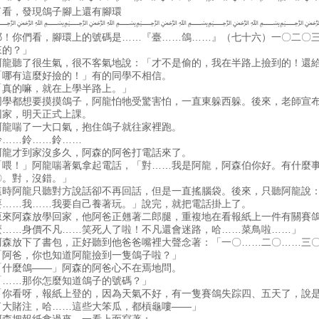
了看，發現鴿子腳上還有腳環
﷽﷽﷽﷽
耶！你們看，腳環上的號碼是……『臺……鴿……』（七十六）一〇二〇
來的？」
阿龍聽了很生氣，很不客氣地說：「才不是偷的，我在半路上撿到的！還
「哪有這麼好撿的！」有的同學不相信。
「真的嘛，就在上學半路上。」
同學都想要摸摸鴿子，阿龍怕牠受驚害怕，一直東躲西躲。後來，老師宣
回家，明天正式上課。
阿龍喘了一大口氣，抱住鴿子就往家裡跑。
鈴……鈴……鈴……
阿龍才到家沒多久，阿森的阿爸打電話來了。
「喂！」阿龍喘著氣拿起電話，「對……我是阿龍，阿森伯你好。有什麼
〇。對，沒錯。」
這時阿龍只聽對方說話卻不再回話，但是一直搖腦袋。後來，只聽阿龍說
要……我……我要自己養著玩。」說完，就把電話掛上了。
原來阿森放學回家，他阿爸正翹著二郎腿，重複地在看報紙上一件有關賽
麼……身價不凡……笑死人了啦！不凡還會迷路，哈……菜鳥啦……」
阿森放下了書包，正好聽到他爸爸嘴裡大聲念著：「一〇……二〇……三
「阿爸，你也知道阿龍撿到一隻鴿子啦？」
「什麼鴿——」阿森的阿爸心不在焉地問。
「……那你怎麼知道鴿子的號碼？」
「你看呀，報紙上登的，因為天氣不好，有一隻賽鴿失踪四、五天了，說
了大賭注，哈……這些大笨瓜，都槓龜嘍——」