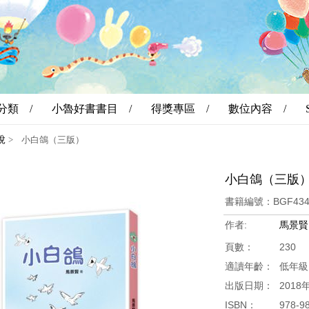
分類 /
小魯好書書目 /
得獎專區 /
數位內容 /
說
>
小白鴿（三版）
小白鴿（三版
書籍編號：BGF43
作者:
馬景賢
頁數：
230
適讀年齡：
低年級
出版日期：
2018
ISBN：
978-9