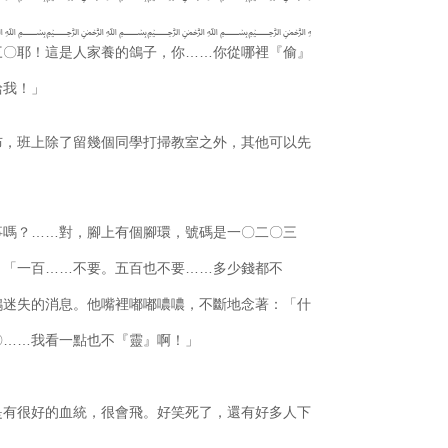
﷽﷽﷽﷽
三〇耶！這是人家養的鴿子，你……你從哪裡『偷』
給我！」
布，班上除了留幾個同學打掃教室之外，其他可以先
事嗎？……對，腳上有個腳環，號碼是一〇二〇三
：「一百……不要。五百也不要……多少錢都不
鴿迷失的消息。他嘴裡嘟嘟噥噥，不斷地念著：「什
〇……我看一點也不『靈』啊！」
是有很好的血統，很會飛。好笑死了，還有好多人下