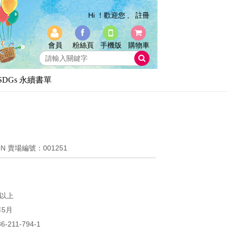
Hi ！歡迎您 ,
註冊
會員
粉絲頁
手機版
購物車
SDGs 永續書單
）
4N
賣場編號：001251
以上
年5月
86-211-794-1