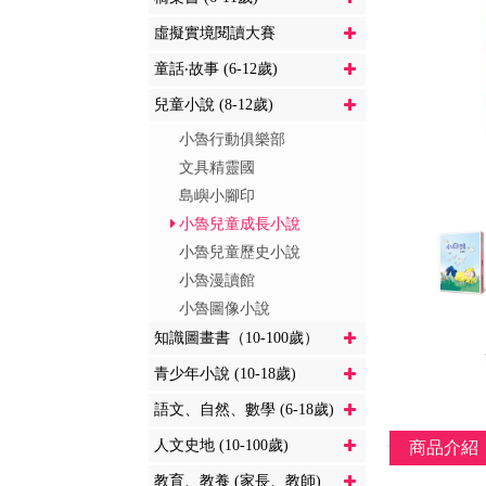
虛擬實境閱讀大賽
童話‧故事 (6-12歲)
兒童小說 (8-12歲)
小魯行動俱樂部
文具精靈國
島嶼小腳印
小魯兒童成長小說
小魯兒童歷史小說
小魯漫讀館
小魯圖像小說
知識圖畫書（10-100歲）
青少年小說 (10-18歲)
語文、自然、數學 (6-18歲)
人文史地 (10-100歲)
商品介紹
教育、教養 (家長、教師)