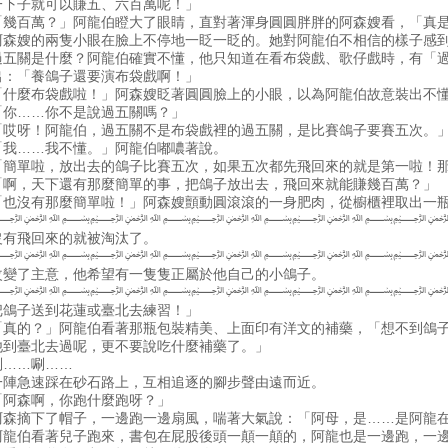
一下子就可以賺五、六百萬呢！」
「幾百萬？」阿龍伯瞪大了眼睛，直對著渾身圓圓胖胖的阿森嫂看，「真
阿森嫂的兩隻小眼在臉上不停地一眨一眨的。她對阿龍伯不相信的樣子感
過五關是什麼？阿龍伯確實不懂，他只知道在看布袋戲、歌仔戲時，有「
出：「養鴿子還要演布袋戲啊！」
「什麼布袋戲啦！」阿森嫂眨著圓圓臉上的小眼，以為阿龍伯故意裝出不
「你……你不是說過五關嗎？」
「哎呀！阿龍伯，過五關不是布袋戲裡的過五關，是比賽鴿子要賽五次。
「我……我不懂。」阿龍伯嘟噥著說。
「簡單啦，放出去的鴿子比賽五次，如果五次都先飛回來的就是第一啦！
「啊，天下還有那麼簡單的事，把鴿子放出去，飛回來就能賺幾百萬？」
「也沒有那麼簡單啦！」阿森嫂顫動圓滾滾的一身肥肉，從櫥櫃裡取出一
﷽﷽﷽﷽
沒有飛回來的就被淘汰了。
﷽﷽﷽﷽
改變了主意，他希望有一隻隻正屬於他自己的小鴿子。
﷽﷽﷽﷽
把鴿子送到花蓮或臺北去練習！」
「真的？」阿龍伯看著那瓶包裝精美、上面印有洋文的補藥，「想不到鴿
他到臺北去過呢，更不要說吃什麼補藥了。」
唰……唰……
一陣急速踩在砂石路上，互相追逐的腳步聲由遠而近。
「阿森啊，你跑什麼跑呀？」
阿森摘下了帽子，一邊跑一邊扇風，喘著大氣說：「阿母，是……是阿龍
阿龍伯看著兒子跑來，書包在屁股後頭一顛一顛的，阿龍也是一邊跑，一