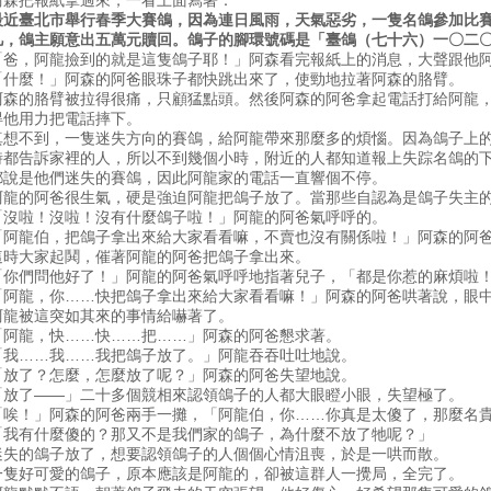
阿森把報紙拿過來，一看上面寫著：
最近臺北市舉行春季大賽鴿，因為連日風雨，天氣惡劣，一隻名鴿參加比
凡，鴿主願意出五萬元贖回。鴿子的腳環號碼是「臺鴿（七十六）一〇二
「爸，阿龍撿到的就是這隻鴿子耶！」阿森看完報紙上的消息，大聲跟他
「什麼！」阿森的阿爸眼珠子都快跳出來了，使勁地拉著阿森的胳臂。
阿森的胳臂被拉得很痛，只顧猛點頭。然後阿森的阿爸拿起電話打給阿龍
得他用力把電話摔下。
真想不到，一隻迷失方向的賽鴿，給阿龍帶來那麼多的煩惱。因為鴿子上
時都告訴家裡的人，所以不到幾個小時，附近的人都知道報上失踪名鴿的
都說是他們迷失的賽鴿，因此阿龍家的電話一直響個不停。
阿龍的阿爸很生氣，硬是強迫阿龍把鴿子放了。當那些自認為是鴿子失主
「沒啦！沒啦！沒有什麼鴿子啦！」阿龍的阿爸氣呼呼的。
「阿龍伯，把鴿子拿出來給大家看看嘛，不賣也沒有關係啦！」阿森的阿
這時大家起鬨，催著阿龍的阿爸把鴿子拿出來。
「你們問他好了！」阿龍的阿爸氣呼呼地指著兒子，「都是你惹的麻煩啦
「阿龍，你……快把鴿子拿出來給大家看看嘛！」阿森的阿爸哄著說，眼
阿龍被這突如其來的事情給嚇著了。
「阿龍，快……快……把……」阿森的阿爸懇求著。
「我……我……我把鴿子放了。」阿龍吞吞吐吐地說。
「放了？怎麼，怎麼放了呢？」阿森的阿爸失望地說。
「放了——」二十多個競相來認領鴿子的人都大眼瞪小眼，失望極了。
「唉！」阿森的阿爸兩手一攤，「阿龍伯，你……你真是太傻了，那麼名
「我有什麼傻的？那又不是我們家的鴿子，為什麼不放了牠呢？」
迷失的鴿子放了，想要認領鴿子的人個個心情沮喪，於是一哄而散。
一隻好可愛的鴿子，原本應該是阿龍的，卻被這群人一攪局，全完了。