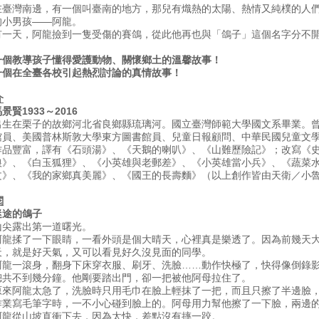
在臺灣南邊，有一個叫臺南的地方，那兒有熾熱的太陽、熱情又純樸的人
的小男孩——阿龍。
有一天，阿龍撿到一隻受傷的賽鴿，從此他再也與「鴿子」這個名字分不
一個教導孩子懂得愛護動物、關懷鄉土的溫馨故事！
一個在全臺各校引起熱烈討論的真情故事！
介
景賢1933～2016
出生在栗子的故鄉河北省良鄉縣琉璃河。國立臺灣師範大學國文系畢業。
館員、美國普林斯敦大學東方圖書館員、兒童日報顧問、中華民國兒童文
作品豐富，譯有《石頭湯》、《天鵝的喇叭》、《山難歷險記》；改寫《
狼》、《白玉狐狸》、《小英雄與老郵差》、《小英雄當小兵》、《蔬菜
文》、《我的家鄉真美麗》、《國王的長壽麵》（以上創作皆由天衛／小
閱
迷途的鴿子
山尖露出第一道曙光。
阿龍揉了一下眼睛，一看外頭是個大晴天，心裡真是樂透了。因為前幾天
天，就是好天氣，又可以看見好久沒見面的同學。
阿龍一滾身，翻身下床穿衣服、刷牙、洗臉……動作快極了，快得像倒錄
總共不到幾分鐘。他剛要踏出門，卻一把被他阿母拉住了。
原來阿龍太急了，洗臉時只用毛巾在臉上輕抹了一把，而且只擦了半邊臉
作業寫毛筆字時，一不小心碰到臉上的。阿母用力幫他擦了一下臉，兩邊
阿龍從山坡直衝下去，因為太快，差點沒有摔一跤。