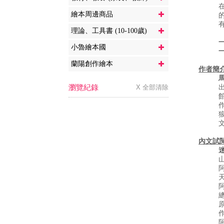
繪本周邊商品
理論、工具書 (10-100歲)
小魯繪本國
蘭陽創作繪本
作者簡
馬
瀏覽紀錄
X 全部清除
內文試