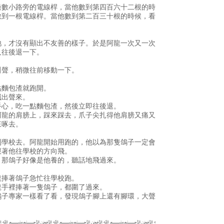
邊數小路旁的電線桿，當他數到第四百六十二根的時
數到一根電線桿。當他數到第二百三十根的時候，看
牠，才沒有顯出不友善的樣子。於是阿龍一次又一次
又往後退一下。
叫聲，稍微往前移動一下。
點麵包渣就跑開。
喊出聲來。
手心，吃一點麵包渣，然後立即往後退。
阿龍的肩膀上，踩來踩去，爪子尖扎得他肩膀又痛又
來啄去。
到學校去。阿龍開始用跑的，他以為那隻鴿子一定會
跟著他往學校的方向飛。
」那鴿子好像是他養的，聽話地飛過來。
龍捧著鴿子急忙往學校跑。
龍手裡捧著一隻鴿子，都圍了過來。
鴿子專家一樣看了看，發現鴿子腳上還有腳環，大聲
﷽﷽﷽﷽