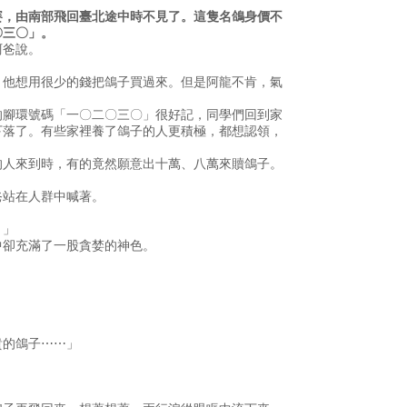
賽，由南部飛回臺北途中時不見了。這隻名鴿身價不
〇三〇」。
阿爸說。
，他想用很少的錢把鴿子買過來。但是阿龍不肯，氣
的腳環號碼「一〇二〇三〇」很好記，同學們回到家
下落了。有些家裡養了鴿子的人更積極，都想認領，
的人來到時，有的竟然願意出十萬、八萬來贖鴿子。
爸站在人群中喊著。
！」
中卻充滿了一股貪婪的神色。
貴的鴿子⋯⋯」