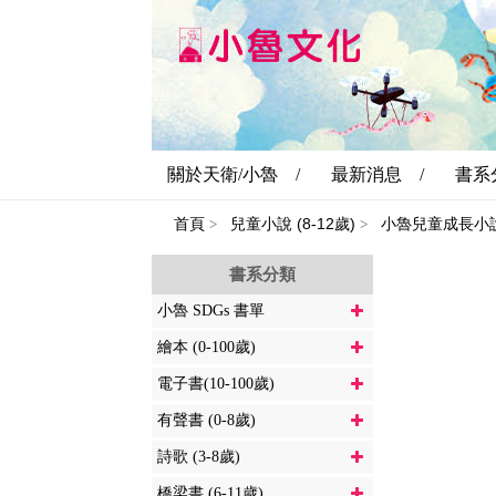
關於天衛/小魯 /
最新消息 /
書系
首頁
兒童小說 (8-12歲)
小魯兒童成長小
>
>
書系分類
小魯 SDGs 書單
繪本 (0-100歲)
電子書(10-100歲)
有聲書 (0-8歲)
詩歌 (3-8歲)
橋梁書 (6-11歲)