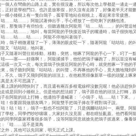
他一個人在彎曲的山路上走，實在很沒趣，所以每次他上學都是一邊走一
候，正好是學校門口。也許是放寒假，好久沒有走路了，好像老半天才能
到一棵小矮樹上有一隻白鴿子，孤零零地站在樹枝上，看起來非常疲憊。
「咕……咕……」阿龍試著伸出手，手心裡放了一些吃剩下的麵包渣。
起初，那隻鴿子有些怕生，但聽過幾次阿龍用「咕……咕……」的叫聲逗
「咕……咕……」地叫，每當阿龍的手快接近鴿子的嘴邊時，鴿子很快地
「咕……咕……咕……」阿龍不停地叫著鴿子。
這時，鴿子稍微遲疑了一下，薄薄的眼皮眨一下，隨著阿龍「咕咕咕」的
阿龍又「咕咕咕」地叫著。
鴿子又隨著叫聲往前移動、移動，突然，牠啄了阿龍的手心一下，叼了一
「哇——塞——好痛啊！」阿龍揉揉手，他怕把鴿子嚇跑了，所以並沒有
就這樣一次又一次，每次當鴿子快接近阿龍的手心時，就突然啄一下他的
後來，鴿子聽到阿龍「咕咕咕」的叫聲，不再啄他的手心，竟大膽地飛到
癢，不久，鴿子又飛到阿龍的頭頂上，在他粗黑得像新草一樣的頭髮上啄
這真是太不可思議了。
眼看上課的時間快到了，而且還有兩百多根電線桿沒數完呢！他必須趕快
飛走或是回到小矮樹上。但是他的想法錯了，鴿子跟在他的頭頂上打轉，
鴿子在阿龍的頭上打轉，他邊拍手邊喊著：「小鴿子，咕……咕！下來。
「哇！你要跟我做朋友嗎？」阿龍雙手把鴿子捧在手裡對鴿子說。
「咕！咕！咕！」鴿子一點也不怕阿龍了，只是偶爾咕咕叫一、兩聲。阿
到了學校，同學們吵吵嚷嚷，大家好久沒見面，都在瞎扯亂蓋。他們看阿
他的同學阿森家裡養很多鴿子，沒等阿龍同意就搶先把鴿子抓過來，像養
說：「哇……這不是菜鳥
室之外，其他可以先回家，明天正式上課。
﷽﷽﷽﷽