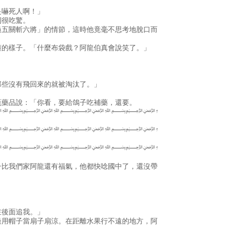
是嚇死人啊！」
到很吃驚。
過五關斬六將」的情節，這時他竟毫不思考地脫口而
懂的樣子。「什麼布袋戲？阿龍伯真會說笑了。」
」
那些沒有飛回來的就被淘汰了。」
瓶藥品說：「你看，要給鴿子吃補藥，還要。
﷽﷽﷽﷽
﷽﷽﷽﷽
﷽﷽﷽﷽
子比我們家阿龍還有福氣，他都快唸國中了，還沒帶
在後面追我。」
邊用帽子當扇子扇涼。在距離水果行不遠的地方，阿