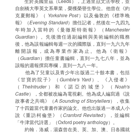
生於英國里茲（Leeds），上過里玆文法學校，並
自劍橋大學英文系畢業，榮獲榮譽生學位。他曾在《約
克夏郵報》（
Yorkshire Post
）以及倫敦的《標準晚
報》（
Evening Standard
）擔任記者，然後在一九四九
年時加入當時的《曼徹斯特衛報》（
Manchester
Guardian
）。先後擔任過副編輯與美術編輯的職務
後，他為該報編輯每週一次的國際版，直到一九六九年
離開該報，成為專業作家為止。他為《衛報》
（
Guardian
）擔任童書編輯，直到一九七八年，並為
該報的週報撰寫專欄，直到一九八一年。
他為了兒童以及青少年出版過二十餘本書，包括
《甘寶的院子》（
Gumble's Yard
）、《入侵者》
（
TheIntruder
）和《諾亞的城堡》（
Noah's
Castle
），全都被改編為電視劇。他為成人編寫過《說
故事者之共鳴》（
A Sounding of Storytellers
），收集
了十四篇當代童書作家的論文。他也出版過一本成人小
說《重訪柯倫堡》（
Cranford Revisited
），並編輯
「牛津當代詩選」（Oxford poetry anthology）。
約翰．洛威．湯森曾在美、英、加、澳、日各國就