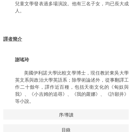
兒童文學發表過多場演說。他有三名子女，均已長大成
人。
譯者簡介
謝瑤玲
美國伊利諾大學比較文學博士，現任教於東吳大學
英文系與政治大學英語系；除學術論述外，從事翻譯工
作二十餘年，譯作近百種，包括天衛文化的《匈奴與
我》、《小吉姆的追尋》、《我的蘿娜》、《許願井》
等小說。
序/導讀
目錄