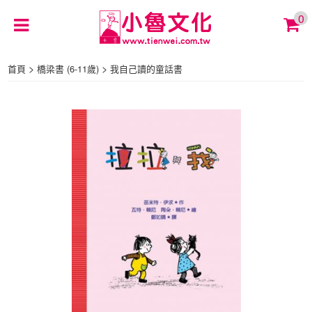
0
>
>
首頁
橋梁書 (6-11歲)
我自己讀的童話書