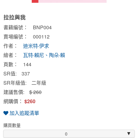
拉拉與我
書籍編號： BNP004
賣場編號： 000112
作者：
迪米特‧伊求
繪者：
瓦特‧賴尼、陶朵‧賴
頁數： 144
SR值: 337
SR年級值: 二年級
建議售價:
$ 260
網購價：
$260
加入追蹤清單
購買數量
0