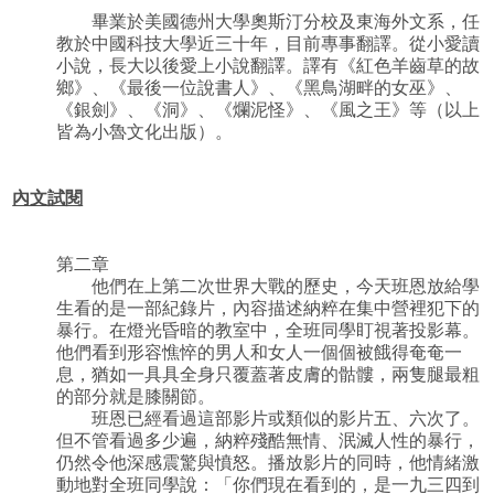
畢業於美國德州大學奧斯汀分校及東海外文系，任
教於中國科技大學近三十年，目前專事翻譯。從小愛讀
小說，長大以後愛上小說翻譯。譯有《紅色羊齒草的故
鄉》、《最後一位說書人》、《黑鳥湖畔的女巫》、
《銀劍》、《洞》、《爛泥怪》、《風之王》等（以上
皆為小魯文化出版）。
內文試閱
第二章
他們在上第二次世界大戰的歷史，今天班恩放給學
生看的是一部紀錄片，內容描述納粹在集中營裡犯下的
暴行。在燈光昏暗的教室中，全班同學盯視著投影幕。
他們看到形容憔悴的男人和女人一個個被餓得奄奄一
息，猶如一具具全身只覆蓋著皮膚的骷髏，兩隻腿最粗
的部分就是膝關節。
班恩已經看過這部影片或類似的影片五、六次了。
但不管看過多少遍，納粹殘酷無情、泯滅人性的暴行，
仍然令他深感震驚與憤怒。播放影片的同時，他情緒激
動地對全班同學說：「你們現在看到的，是一九三四到