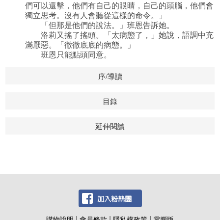
們可以還擊，他們有自己的眼睛，自己的頭腦，他們會
獨立思考。沒有人會聽從這樣的命令。」
「但那是他們的說法。」班恩告訴她。
洛莉又搖了搖頭。「太病態了，」她說，語調中充
滿厭惡。「徹徹底底的病態。」
班恩只能點頭同意。
序/導讀
目錄
延伸閱讀
|
|
|
購物說明
會員條款
隱私權政策
電腦版