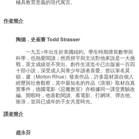
極具教育意義的現代寓言。
作者簡介
陶德．史崔賽 Todd Strasser
一九五○年出生於美國紐約。學生時期擅長數學與
科學，也熱愛閱讀；然而拼字與文法對他來說是一大挑
戰，英文成績並不突出。創作生涯迄今已出版逾一百四
十部小說，深受成人與青少年讀者喜愛。曾以筆名莫
頓．盧（Morton Rhue）發表作品，許多題材源自個人
經歷與社會觀察，其中最知名的作品《浪潮》取材自真
實事件，德國電影《惡魔教室》亦根據同一課堂實驗改
編。閒暇時，他喜歡閱讀、看電影、打網球、彈吉他、
衝浪，並與已成年的子女共度時光。
譯者簡介
趙永芬