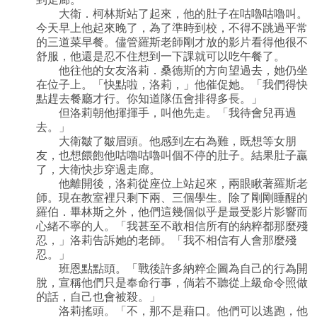
大衛．柯林斯站了起來，他的肚子在咕嚕咕嚕叫。
今天早上他起來晚了，為了準時到校，不得不跳過平常
的三道菜早餐。儘管羅斯老師剛才放的影片看得他很不
舒服，他還是忍不住想到一下課就可以吃午餐了。
他往他的女友洛莉．桑德斯的方向望過去，她仍坐
在位子上。「快點啦，洛莉，」他催促她。「我們得快
點趕去餐廳才行。你知道隊伍會排得多長。」
但洛莉朝他揮揮手，叫他先走。「我待會兒再過
去。」
大衛皺了皺眉頭。他感到左右為難，既想等女朋
友，也想餵飽他咕嚕咕嚕叫個不停的肚子。結果肚子贏
了，大衛快步穿過走廊。
他離開後，洛莉從座位上站起來，兩眼瞅著羅斯老
師。現在教室裡只剩下兩、三個學生。除了剛剛睡醒的
羅伯．畢林斯之外，他們這幾個似乎是最受影片影響而
心緒不寧的人。「我甚至不敢相信所有的納粹都那麼殘
忍，」洛莉告訴她的老師。「我不相信有人會那麼殘
忍。」
班恩點點頭。「戰後許多納粹企圖為自己的行為開
脫，宣稱他們只是奉命行事，倘若不聽從上級命令照做
的話，自己也會被殺。」
洛莉搖頭。「不，那不是藉口。他們可以逃跑，他