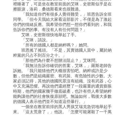
裡睡著了，可是坐在教室前面的艾咪．史密斯似乎是在
擦眼淚，洛莉．桑德斯看來也很難過。
「我知道你們有很多人覺得難受，」班恩告訴全班
同學。「但今天我給大家看這部影片，不僅是為了激起
你們的情緒反應。我希望你們想一想你們看到的，和我
告訴你們的事。有沒有人有任何問題？」
艾咪．史密斯很快地舉起了手。
「艾咪，請說。」
「所有的德國人都是納粹嗎？」她問。
班恩搖了搖頭。「不是，其實德國人當中，屬於納
粹黨的只占不到百分之十。」
「那他們為什麼不想辦法阻止？」艾咪問。
「我無法告訴你確切的答案，艾咪，」羅斯老師告
訴她。「我只能猜他們大概很害怕吧。納粹或許是少
數，但他們是組織嚴密、有武裝、有危險性的少數。大
家必須記得，其他的德國民眾沒有組織、沒有武器，心
中又充滿恐懼。再說他們還經歷了一段嚴重的通貨膨脹
時期，他們的國家幾乎徹底破產，也許有些人希望納粹
能夠讓他們的社會恢復原狀吧。無論如何，戰後大多數
的德國人表示他們並不知道這些暴行。」
一個坐在教室前排的黑人男孩艾瑞克急切地舉起手
來。「這太荒唐了，」他說。「怎麼可能屠殺了一千萬