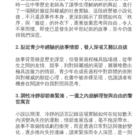
時一位中學歷史老師為了讓學生理解納粹的興起，進行
了一場關於服從與權威的社會實驗。這段經歷被小說化
後，不只還原事件本身，更深刻揭示了群體如何在「秩
序」與「服從」的外衣下，逐漸放棄思考與自由，令人
不寒而慄。即使已是發生於半世紀前的故事，至今仍值
得我們深思。
2.
貼近青少年經驗的故事情節，發人深省又難以自拔
故事背景雖是歷史課堂，但發展過程極具臨場感，從學
生之間的友情、競爭，到對歸屬感的渴望，層層堆疊出
極具說服力的情節。青少年在成長過程中對群體的依附
與對權威的順從心理，在書中被赤裸呈現，也讓讀者有
機會在閱讀中自我對照與思考。
3.
調性冷靜卻節奏緊湊，一週之內崩解理智與自由的警
世寓言
小說以簡潔、冷靜的語言記錄這場實驗如何在短短數天
內演變為失控的運動，情節進展迅速，毫不拖泥帶水。
故事不靠煽情或劇烈衝突，而是透過日常對話與微妙變
化，逐步推向失控邊緣，讀來緊張而令人深思，是一則