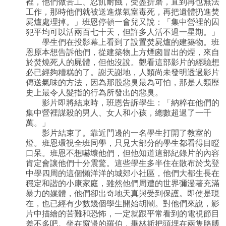
裡，他們做苦工、忍飢耐餓，受盡折磨，直到再也無法
工作，那時他們就被送進煤氣室毒死，再把遺體扔進焚
屍爐處理掉。」班恩停頓一會兒又說：「集中營裡的囚
犯平均可以活兩百七十天，但許多人活不過一星期。」
學生們在投影幕上看到了設置焚屍爐的建築物。班
恩原本想告訴他們，從建築物上方煙囪冒出的煙，來自
於焚燒死人的屍體，但他沒說。觀看這部影片的經驗想
必已經夠糟糕的了。謝天謝地，人類尚未發明透過影片
傳送氣味的方法，因為那股惡臭最為可怕，那是人類歷
史上最令人髮指的行為所發出的惡臭。
影片即將結束時，班恩告訴學生：「納粹在他們的
集中營裡謀殺的男人、女人和小孩，總數超過了一千
萬。」
影片結束了。靠近門邊的一名學生打開了教室的
燈。班恩環視全班同學，只見大部分的學生都看得目瞪
口呆。班恩不想嚇壞他們，但他知道這部紀錄片的內容
肯定會讓他們十分震驚。這些學生多半住在散布於戈登
中學四周的這個懶洋洋的城郊小社區，他們大都生長在
穩定和諧的小康家庭，雖然他們周遭的世界彌漫著充滿
暴力的媒體，他們卻出奇地天真與受到保護。即使是現
在，也已經有少數幾個學生開始胡鬧。對他們來說，影
片中描繪的苦難和恐怖，一定就跟平常看到的電視節目
差不多吧。坐在窗邊的羅伯．畢林斯把頭埋在兩隻胳膊