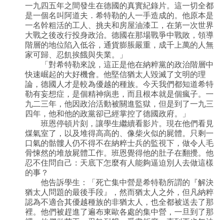
一九四五年之間發生在德國的真實紀錄片。這一切全都
是一個名叫阿道夫．希特勒的人一手造成的。他原本是
一名幹粗活的工人、挑夫和房屋油漆工，在第一次世界
大戰之後改行投身政治。德國在那場戰爭中戰敗，領導
階層的地位陷入低谷，通貨膨脹嚴重，成千上萬的人無
家可歸、忍飢挨餓與失業。」
「對希特勒來說，這正是他在納粹黨的政治階層中
快速崛起的大好機會。他堅信猶太人毀滅了文明的理
論，德國人才是較為優越的種族。今天我們都知道希特
勒有妄想症，是個精神病患，而且根本就是個瘋子。一
九二三年，他因政治活動被關進監獄，但是到了一九三
四年，他和他的政黨卻已經掌控了德國政府。」
班恩停頓片刻，讓學生繼續看影片。現在他們看見
煤氣室了，以及堆得高高的、像柴火似的屍體。只剩一
口氣的骷髏人仍不得不在納粹士兵的監視下，做令人毛
骨悚然的堆放屍體工作。班恩覺得他的肚子在翻攪。他
忍不住問自己：天底下怎麼有人能夠逼迫別人去做這樣
的事？
他告訴學生：「死亡集中營是希特勒所謂的『解決
猶太人問題的最後手段』，然而猶太人之外，但凡納粹
認為不適合其優越種族的非猶太人，也全都被送去了那
裡。他們被趕進了遍布東歐各處的集中營，一旦到了那