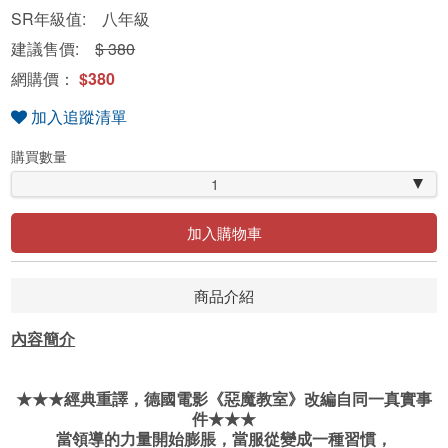
SR年級值: 八年級
建議售價:
$ 380
網購價：
$380
加入追蹤清單
購買數量
1
加入購物車
商品介紹
內容簡介
★★★經典重譯，德國電影《惡魔教室》改編自同一真實事
件★★★
當領導的力量開始膨脹，當服從變成一種習慣，