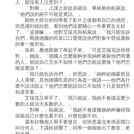
人，卻沒有人注意到？」
「對啊，」上課之前捉弄羅伯．畢林斯的柏萊說。
「他們說的絕不可能是實話。」
顯然大部分的同學看了影片之後都有自己的感想，
班恩感到很欣慰。看到他們這麼關心一件事實在太好
了。「這個嘛，」他對艾瑞克與柏萊說，「我只能告訴
你們，戰後德國的民眾口口聲聲說他們對集中營或屠殺
的事一無所知。」
洛莉．桑德斯聽了舉起手來。「可是艾瑞克說得很
對，」她說。「德國人怎麼能夠坐視納粹屠殺他們周遭
的人，卻說自己完全不知情？他們怎能這麼做？他們怎
能這麼說？」
「我只能告訴你們，」班恩說，「納粹組織嚴密且
人人畏懼。其他德國民眾的行為是一個謎——他們為什
麼不設法阻止？他們怎麼能說自己不知情？只是我們不
知道答案。」
艾瑞克又舉手了。「我只能說，我絕不會讓這麼少
數的人統治大多數的人。」
「對啊，」柏萊說。「我絕不會讓幾個納粹嚇得我
假裝自己什麼也看不到，什麼也聽不到。」
還有好幾個人舉手要發言，但班恩還沒來得及開口
叫任何人，下課鈴就響了，同學一個個衝出了教室，來
到走廊。