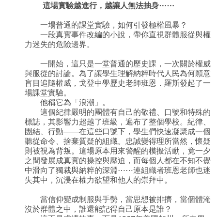
這場實驗越進行，越讓人無法抽身
⋯⋯
一場普通的課堂實驗，如何引發極權風暴？
一段真實事件改編的小說，帶你直視群體服從與權
力迷失的危險邊界。
一開始，這只是一堂普通的歷史課，一次關於權威
與服從的討論。為了讓學生理解納粹時代人民為何願意
盲目追隨權威，戈登中學歷史老師班恩．羅斯發起了一
場課堂實驗。
他稱它為「浪潮」。
這個紀律嚴明的團體有自己的敬禮、口號和特殊的
標誌，其影響力超越了班級，遍布了整個學校。紀律、
團結、行動——在這些口號下，學生們快速凝聚成一個
聽從命令、捨棄質疑的組織。忠誠變得理所當然，懷疑
則被視為背叛。這場原本用來警醒的模擬活動，竟一夕
之間發展成真實的操控與壓迫，而每個人都在不知不覺
中滑向了獨裁與納粹的深淵⋯⋯連組織者班恩老師也迷
失其中，沉浸在權力欲望和他人的崇拜中。
當信仰變成制服與手勢，當思想被排擠，當個體淹
沒於群體之中，誰還能記得自己原本是誰？