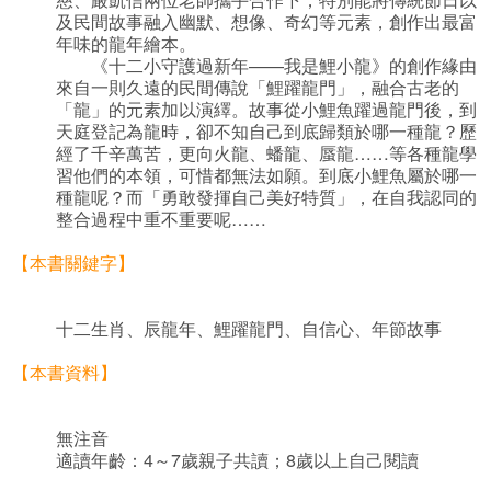
及民間故事融入幽默、想像、奇幻等元素，創作出最富
年味的龍年繪本。
《十二小守護過新年——我是鯉小龍》的創作緣由
來自一則久遠的民間傳說「鯉躍龍門」，融合古老的
「龍」的元素加以演繹。故事從小鯉魚躍過龍門後，到
天庭登記為龍時，卻不知自己到底歸類於哪一種龍？歷
經了千辛萬苦，更向火龍、蟠龍、蜃龍……等各種龍學
習他們的本領，可惜都無法如願。到底小鯉魚屬於哪一
種龍呢？而「勇敢發揮自己美好特質」，在自我認同的
整合過程中重不重要呢……
【本書關鍵字】
十二生肖、辰龍年、鯉躍龍門、自信心、年節故事
【本書資料】
無注音
適讀年齡：4～7歲親子共讀；8歲以上自己閱讀