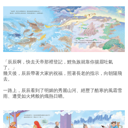
「辰辰啊，快去天帝那裡登記，鯉魚族就靠你揚眉吐氣
了。」
幾天後，辰辰帶著大家的祝福，照著長老的指示，向朝陽飛
去。
一路上，辰辰看到了明媚的秀麗山河、經歷了酷寒的風霜雪
雨、遭受如火烤般的熾熱日晒。