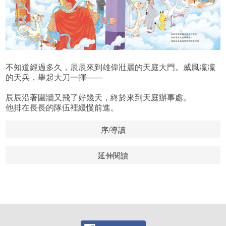
不知道經過多久，辰辰來到雄偉壯麗的天庭大門。威風凜凜
的天兵，舉起大刀一揮——
辰辰沿著圍牆又飛了好幾天，終於來到天庭辦事處。
他排在長長的隊伍裡緩慢前進。
序/導讀
延伸閱讀