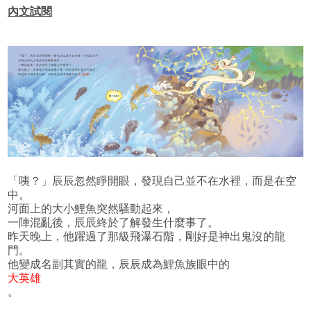
內文試閱
「咦？」辰辰忽然睜開眼，發現自己並不在水裡，而是在空
中。
河面上的大小鯉魚突然騷動起來，
一陣混亂後，辰辰終於了解發生什麼事了。
昨天晚上，他躍過了那級飛瀑石階，剛好是神出鬼沒的龍
門。
他變成名副其實的龍，辰辰成為鯉魚族眼中的
大英雄
。