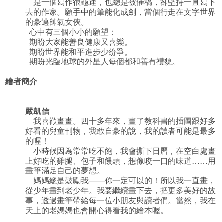
是一個寫作很龜速，也總是被催稿，卻堅持一直寫下
去的作家。願手中的筆能化成劍，當個行走在文字世界
的豪邁帥氣女俠。
心中有三個小小的願望：
期盼大家能善良健康又喜樂。
期盼世界能和平進步少紛爭。
期盼光臨地球的外星人每個都和善有禮貌。
繪者簡介
嚴凱信
我喜歡畫畫。四十多年來，畫了教科書的插圖跟好多
好看的兒童刊物，我敢自豪的說，我的讀者可能是最多
的喔！
小時候因為常常吃不飽，我會撕下日曆，在空白處畫
上好吃的雞腿、包子和饅頭，想像咬一口的味道……用
畫筆滿足自己的夢想。
媽媽總是鼓勵我——你一定可以的！所以我一直畫，
從少年畫到老少年。我要繼續畫下去，把更多美好的故
事，透過畫筆帶給每一位小朋友與讀者們。當然，我在
天上的老媽媽也會開心得看我的繪本喔。