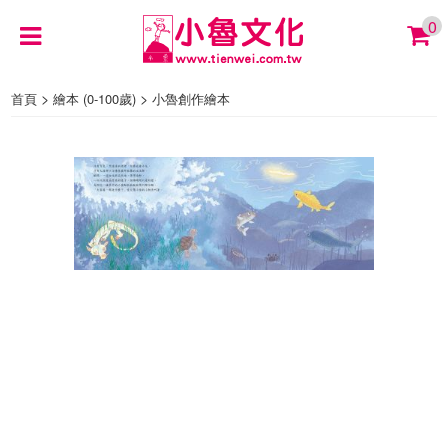
0
>
>
首頁
繪本 (0-100歲)
小魯創作繪本