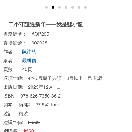
十二小守護過新年——我是鯉小龍
書籍編號： AOP205
賣場編號： 002028
作者：
陳沛慈
繪者：
嚴凱信
頁數： 40頁
適讀年齡: 4〜7歲親子共讀；8歲以上自己閱讀
出版日期: 2023年12月1日
ISBN: 978-626-7350-36-2
開本: 菊8開（27.8×21cm）
裝訂: 精裝
建議售價:
$ 360
網購價：
$360