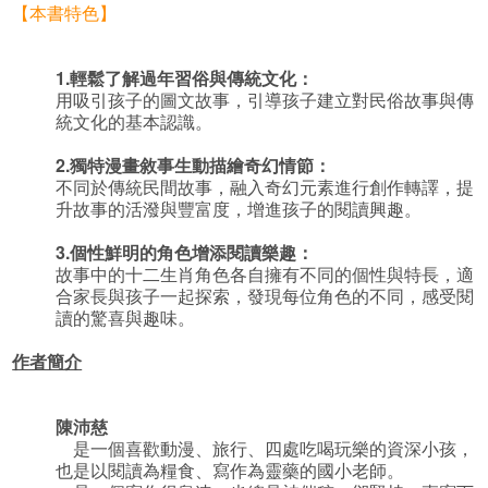
【本書特色】
1.
輕鬆了解過年習俗與傳統文化：
用吸引孩子的圖文故事，引導孩子建立對民俗故事與傳
統文化的基本認識。
2.
獨特漫畫敘事生動描繪奇幻情節：
不同於傳統民間故事，融入奇幻元素進行創作轉譯，提
升故事的活潑與豐富度，增進孩子的閱讀興趣。
3.
個性鮮明的角色增添閱讀樂趣：
故事中的十二生肖角色各自擁有不同的個性與特長，適
合家長與孩子一起探索，發現每位角色的不同，感受閱
讀的驚喜與趣味。
作者簡介
陳沛慈
是一個喜歡動漫、旅行、四處吃喝玩樂的資深小孩，
也是以閱讀為糧食、寫作為靈藥的國小老師。