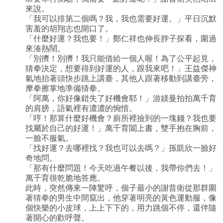
來說。
「我可以排第二個嗎？我，我也需要好運。」平日沉默
害羞的胡翔志也開口了。
「什麼好運？我也要！」鄭仁祥也伸長脖子探看，圍過
來湊熱鬧。
「別擠！別擠！我只能借給一個人喔！為了公平起見，
猜拳決定，想要得到好運的人，跟我來吧！」王益傑神
氣地抬著頭快步跳上講臺，其他人跟著移動到講臺旁，
摩拳擦掌地準備猜拳。
「阿萬，你好像錯失了好機會耶！」游媄曼拍拍萬千育
的肩膀，語氣裡有濃濃的惋惜。
「哼！那算什麼好機會？廁所裡撿到的一塊錢？我也要
找屬於自己的好運！」萬千育闔上書，雙手抱在胸前，
一臉不服氣。
「找好運？去哪裡找？我也可以去嗎？」孫凱欣一臉好
奇地問。
「那有什麼問題！今天吃過午餐以後，我帶你們去！」
萬千育很乾脆地答應。
此時，突然傳來一陣驚呼，個子最小的謝昔衛從那群圍
著猜拳的男生中間竄出，他穿著明亮的黃色運動服，像
個快樂的小皮球，上上下下的，用力跳個不停，還伴隨
著開心的歡呼聲。