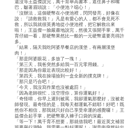
還沒等王益傑說完，萬千育舉高書本，遮住鼻子和嘴
巴，皺著眉頭說：「小便池？噁心！」
「沒辦法，這個硬幣在小便池裡，閃閃發亮，好像在
說：『請救救我！』凡是有愛心的人，都不會見死不
救，所以我就很英勇地從小便池裡，把它解救出來
啦！」王益傑一臉嚴肅地說完，然後又張開手掌，萬千
育仔細一看，那硬幣果然比一般的一元硬幣還要亮得許
多。
「結果，隔天我吃阿婆早餐店的漢堡，有兩層漢堡
肉！」
「那是阿婆眼花，多放了一塊！」
「第三天，我爸突然多給我一百元零用錢。」
「那是因為你最近表現比較好！」
「第四天，我在操場撿到一盒全新的撲克牌！」
「那只是巧合吧！」
「今天，我沒寫作業也沒被處罰！」
「因為老師很忙，沒空理你，算你運氣好！」
「奇怪唷，你早上遲到被罵，我卻運氣那麼好，沒被老
師發現。最奇怪的是，我每天都運氣不錯耶！好吧！既
然你不相信，那我就只好自己享受幸運的感覺囉！」王
益傑合起手掌，把硬幣塞入褲子口袋的深處。
「等一下！萬千育不想要，那就借我吧！最近英文補習
班要舉行測驗，我需要一點好運呢！」謝昔衛突然站出