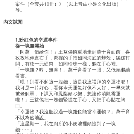
案件（全套共10冊）》（以上皆由小魯文化出版）
等。
內文試閱
1.
粉紅色的幸運事件
從一塊錢開始
「阿萬，借給你！」王益傑慎重地走到萬千育面前，喜
孜孜地伸直右手，緊握的手指如同海底的蚌殼，緩緩打
開，有枚一元硬幣，如同珍珠一樣，躺在手心裡。
「一塊錢？哼，無聊！」萬千育看了一眼，又低頭繼續
看書。
「喂！別看不起這一塊錢，這是我這禮拜的幸運物耶！
我可是一片好心，看你今天運氣好像不太好，一早來就
被老師罵，下課又和鳳梨頭吵架，想讓你消除霉運
啦！」王益傑把一塊錢緊握在手心，又把手心貼在胸
口。
「幸運物？我沒聽說過一塊錢也能當幸運物？」萬千育
不以為然地說。
「這星期一，我在廁所的小便池裡頭撿到了一塊
錢⋯⋯」