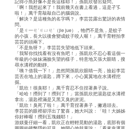
記得小魚好像不是長這樣耶！」孫凱欣發出疑問。
「啊！我想起來了！我前幾天在書上看過，這是孑孓
啦！」萬千育敲敲自己的腦袋說。
「解決？是這種魚的名字嗎？」李芸芸露出驚訝的表情
問。
「是ㄐ一ㄝˊㄐㄩㄝˊ（jie jue），牠們不是魚，是蚊子
的小孩，長大以後會變成蚊子咬人喔！」萬千育輕拍李
芸芸的頭兩下。
「不是魚呀？」李芸芸失望地低下頭來。
「我幫你找找看有沒有魚吧！」孫凱欣不忍心看這個一
年級的小妹妹滿臉失望的樣子，特意地又張大眼睛，搜
尋水溝裡的動靜。
「咦？借我一下！」忽然間孫凱欣眼睛一亮，撿起李芸
芸丟在地上的湯匙，蹲下來，小心翼翼地在水溝裡挖
掘。
「凱欣！很臭耶！」萬千育忍不住捏著鼻子說。
「哈哈！撈到了！撈到了！」當孫凱欣把湯匙從水溝裡
拿出，湯匙裡滿是又黑又臭的淤泥。
「凱欣！臭死了啦！」萬千育捏著鼻子，撇過頭去。
李芸芸的眼裡卻浮出了驚喜，她大叫說：「哇！大姊姊
你好棒喔！撈到五塊錢耶！」
游媄曼仔細一看，凱欣正在輕輕晃動的湯匙，底部有個
圓圓的硬幣隱約可見，她開心地鼓掌說：「看來幸運草