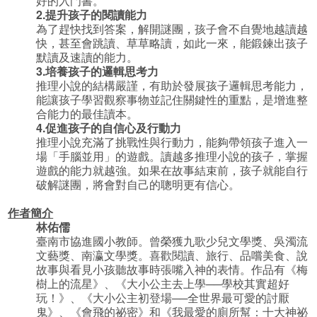
好的入門書。
2.
提升孩子的閱讀能力
為了趕快找到答案，解開謎團，孩子會不自覺地越讀越
快，甚至會跳讀、草草略讀，如此一來，能鍛鍊出孩子
默讀及速讀的能力。
3.
培養孩子的邏輯思考力
推理小說的結構嚴謹，有助於發展孩子邏輯思考能力，
能讓孩子學習觀察事物並記住關鍵性的重點，是增進整
合能力的最佳讀本。
4.
促進孩子的自信心及行動力
推理小說充滿了挑戰性與行動力，能夠帶領孩子進入一
場「手腦並用」的遊戲。讀越多推理小說的孩子，掌握
遊戲的能力就越強。如果在故事結束前，孩子就能自行
破解謎團，將會對自己的聰明更有信心。
作者簡介
林佑儒
臺南市協進國小教師。曾榮獲九歌少兒文學獎、吳濁流
文藝獎、南瀛文學獎。喜歡閱讀、旅行、品嚐美食、說
故事與看見小孩聽故事時張嘴入神的表情。作品有《梅
樹上的流星》、《大小公主去上學──學校其實超好
玩！》、《大小公主初登場──全世界最可愛的討厭
鬼》、《會飛的祕密》和《我最愛的廁所幫：十大神祕