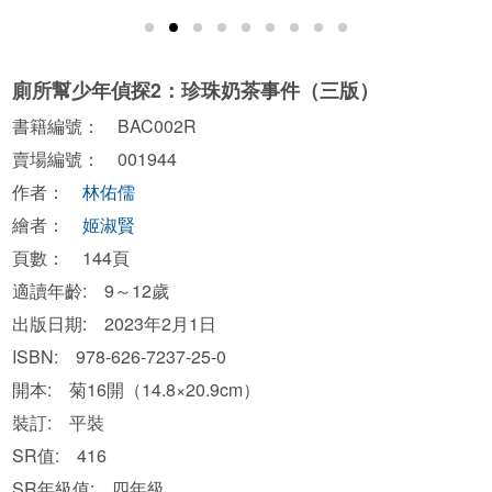
廁所幫少年偵探2：珍珠奶茶事件（三版）
書籍編號： BAC002R
賣場編號： 001944
作者：
林佑儒
繪者：
姬淑賢
頁數： 144頁
適讀年齡: 9～12歲
出版日期: 2023年2月1日
ISBN: 978-626-7237-25-0
開本: 菊16開（14.8×20.9cm）
裝訂: 平裝
SR值: 416
SR年級值: 四年級