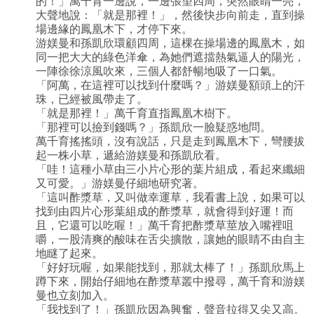
的！」萬千育一邊說，一邊張望四周，突然眼睛一亮，
大聲地說：「就是那裡！」，然後快步向前走，直到操
場邊緣的鳳凰木下，才停下來。
游媄曼和孫凱欣環顧四周，這棵在操場邊的鳳凰木，如
同一把大大的綠色洋傘，為她們遮擋熱氣逼人的陽光，
一陣徐徐涼風吹來，三個人都舒暢地吸了一口氣。
「阿萬，在這裡可以找到什麼嗎？」游媄曼額頭上的汗
珠，已經被風帶走了。
「就是那裡！」萬千育直指鳳凰木樹下。
「那裡可以撿到錢嗎？」孫凱欣一臉疑惑地問。
萬千育搖搖頭，沒有說話，只是走到鳳凰木下，彎腰拔
起一株小草，遞給游媄曼和孫凱欣看。
「哇！這種小草由三小片心形的葉片組成，看起來纖細
又可愛。」游媄曼仔細地研究著。
「這叫酢漿草，又叫做幸運草，我看書上說，如果可以
找到由四片心形葉組成的酢漿草，就會得到好運！而
且，它還可以吃喔！」萬千育把酢漿草莖放入嘴裡咀
嚼，一股清爽的酸味在舌尖擴散，讓她的眼睛不由自主
地瞇了起來。
「好好玩喔，如果能找到，那就太棒了！」孫凱欣馬上
蹲下來，開始仔細地在酢漿草叢中撥尋，萬千育和游媄
曼也立刻加入。
「我找到了！」孫凱欣因為興奮，聲音拉得又尖又高。