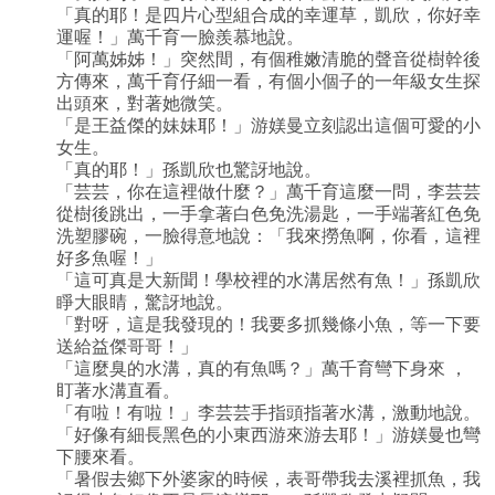
「真的耶！是四片心型組合成的幸運草，凱欣，你好幸
運喔！」萬千育一臉羨慕地說。
「阿萬姊姊！」突然間，有個稚嫩清脆的聲音從樹幹後
方傳來，萬千育仔細一看，有個小個子的一年級女生探
出頭來，對著她微笑。
「是王益傑的妹妹耶！」游媄曼立刻認出這個可愛的小
女生。
「真的耶！」孫凱欣也驚訝地說。
「芸芸，你在這裡做什麼？」萬千育這麼一問，李芸芸
從樹後跳出，一手拿著白色免洗湯匙，一手端著紅色免
洗塑膠碗，一臉得意地說：「我來撈魚啊，你看，這裡
好多魚喔！」
「這可真是大新聞！學校裡的水溝居然有魚！」孫凱欣
睜大眼睛，驚訝地說。
「對呀，這是我發現的！我要多抓幾條小魚，等一下要
送給益傑哥哥！」
「這麼臭的水溝，真的有魚嗎？」萬千育彎下身來 ，
盯著水溝直看。
「有啦！有啦！」李芸芸手指頭指著水溝，激動地說。
「好像有細長黑色的小東西游來游去耶！」游媄曼也彎
下腰來看。
「暑假去鄉下外婆家的時候，表哥帶我去溪裡抓魚，我