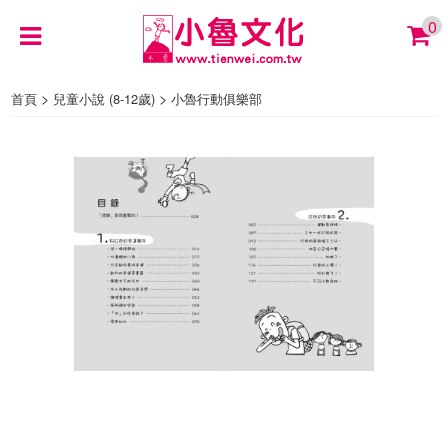
0
>
>
首頁
兒童小說 (8-12歲)
小魯行動俱樂部