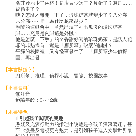
名其妙地少了兩杯！是店員少送了？算錯了？還是……
被偷走了？
咦？怎麼才離開一下子，珍珠奶茶就變少了？八分滿、
六分滿⋯⋯哇！為什麼越來越少？
熱鬧的運動會中，竟然出現了神出鬼沒的珍珠奶茶
賊……究竟是內賊還是外賊？
他是怎麼「下手」的？香甜好喝的珍珠奶茶，是誘人犯
罪的罪魁禍首，還是「廁所幫」破案的關鍵？
平靜的校園裡，又有怪事發生了！「廁所幫少年偵探
團」再出發！
【本書關鍵字】
廁所幫、推理、偵探小說、冒險、校園故事
【本書資料】
無注音
適讀年齡：9～12歲
【本書特色】
1.
引起孩子閱讀的興趣
懸疑又充滿行動力的推理小說總是令孩子深深著迷，甚
至比漫畫及電視更有魅力，是引領孩子進入文學世界最