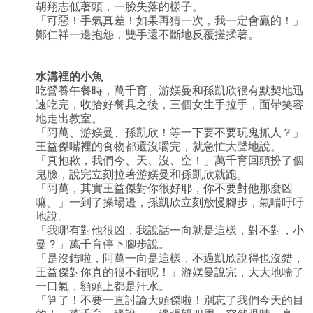
胡翔志低著頭，一臉失落的樣子。
「可惡！手氣真差！如果再猜一次，我一定會贏的！」
鄭仁祥一邊抱怨，雙手還不斷地反覆搓揉著。
水溝裡的小魚
吃營養午餐時，萬千育、游媄曼和孫凱欣很有默契地迅
速吃完，收拾好餐具之後，三個女生手拉手，面帶笑容
地走出教室。
「阿萬、游媄曼、孫凱欣！等一下要不要玩鬼抓人？」
王益傑嘴裡的食物都還沒嚼完，就急忙大聲地說。
「真抱歉，我們今、天、沒、空！」萬千育回頭扮了個
鬼臉，說完立刻拉著游媄曼和孫凱欣就跑。
「阿萬，其實王益傑對你很好耶，你不要對他那麼凶
嘛。」一到了操場邊，孫凱欣立刻放慢腳步，氣喘吁吁
地說。
「我哪有對他很凶，我說話一向就是這樣，對不對，小
曼？」萬千育停下腳步說。
「是沒錯啦，阿萬一向是這樣，不過凱欣說得也沒錯，
王益傑對你真的很不錯呢！」游媄曼說完，大大地喘了
一口氣，額頭上都是汗水。
「算了！不要一直討論大頭傑啦！別忘了我們今天的目