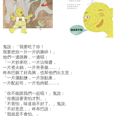
鬼說：「我要吃了你！
我要把你一片一片的撕碎！」
他們一邊跳舞，一邊唱：
「一片炒來吃，一片沾辣醬，
一片煮火鍋，一片夾香腸…… 」
咚布巴聽了好高興，也幫他們出主意：
「一片灑點鹽，一片加點蔥，
一片配起司，一片包肉鬆……」
「你不能跟我們一起唱！」鬼說：
「你應該要害怕才對。」
「不害怕，味道就不好了。」鬼說。
「不好意思，」咚布巴說：
「我就是不會怕。」