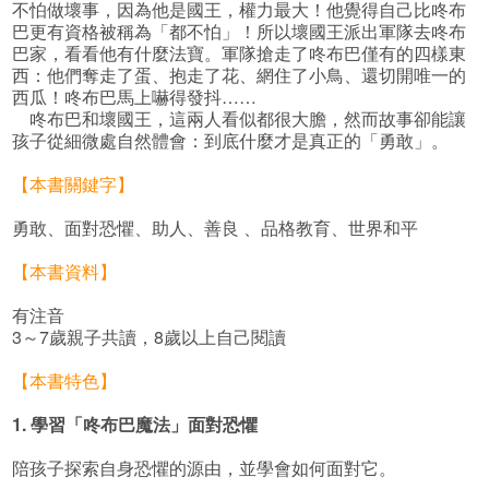
不怕做壞事，因為他是國王，權力最大！他覺得自己比咚布
巴更有資格被稱為「都不怕」！所以壞國王派出軍隊去咚布
巴家，看看他有什麼法寶。軍隊搶走了咚布巴僅有的四樣東
西：他們奪走了蛋、抱走了花、網住了小鳥、還切開唯一的
西瓜！咚布巴馬上嚇得發抖……
咚布巴和壞國王，這兩人看似都很大膽，然而故事卻能讓
孩子從細微處自然體會：到底什麼才是真正的「勇敢」。
【本書關鍵字】
勇敢、面對恐懼、助人、善良 、品格教育、世界和平
【本書資料】
有注音
3～7歲親子共讀，8歲以上自己閱讀
【本書特色】
1. 學習「咚布巴魔法」面對恐懼
陪孩子探索自身恐懼的源由，並學會如何面對它。