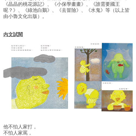
《晶晶的桃花源記》、《小保學畫畫》、《誰需要國王
呢？》、《綠池白鵝》、《去冒險》、《水鬼》等（以上皆
由小魯文化出版）。
內文試閱
他不怕人家打，
不怕人家罵，