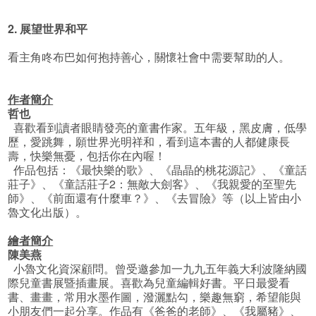
2. 展望世界和平
看主角咚布巴如何抱持善心，關懷社會中需要幫助的人。
作者簡介
哲也
喜歡看到讀者眼睛發亮的童書作家。五年級，黑皮膚，低學
歷，愛跳舞，願世界光明祥和，看到這本書的人都健康長
壽，快樂無憂，包括你在內喔！
作品包括：《最快樂的歌》、《晶晶的桃花源記》、《童話
莊子》、《童話莊子2：無敵大劍客》、《我親愛的至聖先
師》、《前面還有什麼車？》、《去冒險》等（以上皆由小
魯文化出版）。
繪者簡介
陳美燕
小魯文化資深顧問。曾受邀參加一九九五年義大利波隆納國
際兒童書展暨插畫展。喜歡為兒童編輯好書。平日最愛看
書、畫畫，常用水墨作圖，潑灑點勾，樂趣無窮，希望能與
小朋友們一起分享。作品有《爸爸的老師》、《我屬豬》、