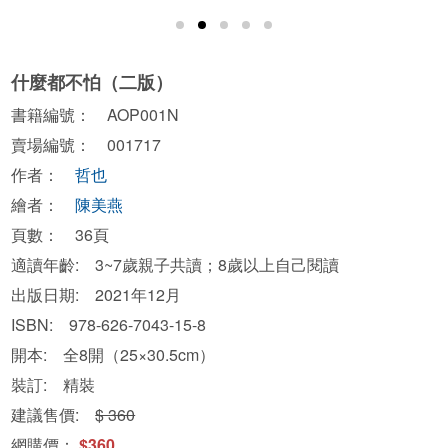
什麼都不怕（二版）
書籍編號： AOP001N
賣場編號： 001717
作者：
哲也
繪者：
陳美燕
頁數： 36頁
適讀年齡: 3~7歲親子共讀；8歲以上自己閱讀
出版日期: 2021年12月
ISBN: 978-626-7043-15-8
開本: 全8開（25×30.5cm）
裝訂: 精裝
建議售價:
$ 360
網購價：
$360