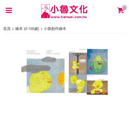
0
>
>
首頁
繪本 (0-100歲)
小魯創作繪本