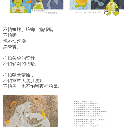
不怕蜘蛛、蟑螂、癩蝦蟆。
不怕髒，
也不怕洗澡
弄香香。
不怕尖尖的聲音，
不怕斜斜的眼睛。
不怕猜拳猜輸，
不怕當眾大跳肚皮舞。
不怕黑，也不怕黑夜裡的鬼。