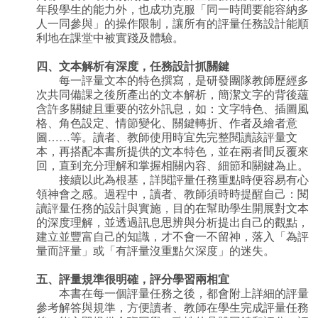
年段學生的能力外，也成功克服「同一時間要能容納多
人一同參與」的操作限制，讓所有的評量任務設計能順
利地在課堂中被實踐及體驗。
四、文本解析有深度，任務設計抓關鍵
每一評量文本的特色撰寫，是研發團隊教師歷經多
次共同備課之後所產出的文本解析，簡潔文字的背後蘊
含許多關鍵且重要的弦外訊息，如：文字特色、插圖風
格、角色設定、情節變化、關鍵轉折、作者及繪者意
圖……等。讀者、教師使用時宜先完整閱讀該評量文
本，再搭配本書所提供的文本特色，並在兩者間反覆來
回，直到充分理解和掌握相關內容、細節和關鍵為止。
接續以此為根基，詳閱評量任務重點時便容易有心
領神會之感。過程中，讀者、教師須時時提醒自己：閱
讀評量任務的設計與實施，目的在幫助學生開展對文本
的深度理解，並透過訊息思辨與分析提出自己的觀點，
建立並豐富自己的知識，才不會一不留神，落入「為評
量而評量」或「有評量沒重點欠深度」的迷失。
五、評量規準很明確，評分學習兩相宜
本書在每一個評量任務之後，都會附上詳細的評量
參考解答與規準，方便讀者、教師在學生完成評量任務