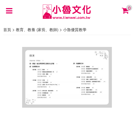
0
>
>
首頁
教育、教養 (家長、教師)
小魯優質教學