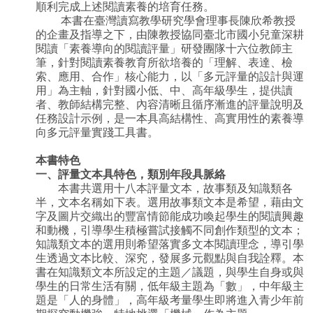
順利完成上述閱讀素養的培育任務。
本書在臺灣讀寫教學研究學會理事長陳欣希教授
的企畫及指導之下，由陳教授協同臺北市國小兒童深耕
閱讀「素養導向的閱讀評量」研發團隊十六位教師主
筆，針對閱讀素養教育所欲培養的「理解、表達、檢
索、應用、合作」核心能力，以「多元評量的設計與運
用」為主軸，針對國小低、中、高年級學生，提供讀
者、教師結構完整、內容清晰且循序漸進的評量說明及
任務設計示例，是一本具高結構性、高實用性的素養導
向多元評量實踐工具書。
本書特色
一、評量文本具特色，類別年段具脈絡
本書共選用十八本評量文本，故事類及知識類各
半，文本名稱如下表。選用故事類文本是希望，藉由文
字及圖片交織出的豐富情節能成功喚起學生的閱讀興趣
和動機，引導學生積極嘗試接觸不同創作類型的文本；
知識類文本的選用則希望落實多文本閱讀理念，導引學
生透過文本比較、深究，發展多元觀點與自我詮釋。本
書在知識類文本所設定的主題／議題，與學生自身或與
學生的日常生活有關，低年級主題為「數」，中年級主
題是「人的身體」，高年級考量學生即將進入青少年前