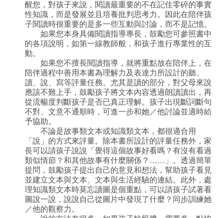
醒您，對孩子來說，閱讀最重要的不在記住零碎的事實
性知識，而是發展並且培養批判思考力。因此在陪伴孩
子閱讀時很重要的是多一些互動與討論，而不是記憶。
如果您本身具備閱讀指導專長，鼓勵您可參照書中
的各項說明，如第一線教師般，和孩子進行專業性的互
動。
如果您不擅長閱讀指導，就將重點放在陪伴上，在
陪伴過程中善用本書為理解力及表達力所設計的聽、
讀、說、寫等評量任務。尤其是讀的部分，對父母來說
應該不難上手，鼓勵孩子將文本內容透過朗讀讀出，再
從流暢度判斷孩子是否已真正理解。孩子出現斷詞斷句
不對、文意不通順時，可進一步和她／他討論並適時給
予協助。
不論是故事類文本或知識類文本，都很適合用
「說」的方式來評量。除本書所設計的評量任務外，家
長可以請孩子說說「覺得這個故事好看嗎？有沒有看過
類似情節？和其他故事有什麼關係？……」。透過簡單
提問，鼓勵孩子提出自己的意見和想法，幫助孩子看見
並建立文本與文本、文本與生活經驗的連結。此外，處
理知識類文本時莫忘讀圖是個重點，可以請孩子試著看
圖說一說，說說自己從圖片中發現了什麼？同步訓練她
／他的觀察力。