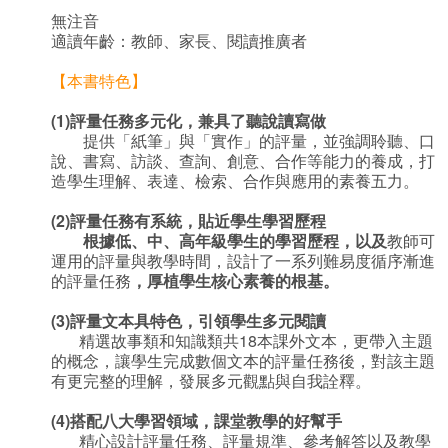
無注音
適讀年齡：教師、家長、閱讀推廣者
【本書特色】
(1)
評量任務多元化，兼具了聽說讀寫做
提供「紙筆」與「實作」的評量，並強調聆聽、口
說、書寫、訪談、查詢、創意、合作等能力的養成，打
造學生理解、表達、檢索、合作與應用的素養五力。
(2)
評量任務有系統，貼近學生學習歷程
根據低、中、高年級學生的學習歷程，以及
教師可
運用的評量與教學時間，設計了一系列難易度循序漸進
的評量任務
，厚植學生核心素養的根基。
(3)
評量文本具特色，引領學生多元閱讀
精選故事類和知識類共18本課外文本，更帶入主題
的概念，讓學生完成數個文本的評量任務後，對該主題
有更完整的理解，發展多元觀點與自我詮釋。
(4)
搭配八大學習領域，課堂教學的好幫手
精心設計評量任務、評量規準、參考解答以及教學