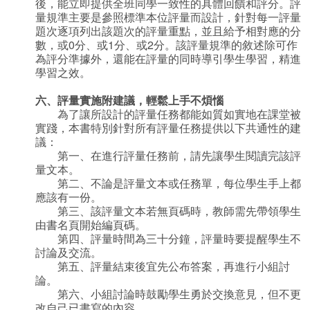
後，能立即提供全班同學一致性的具體回饋和評分。評
量規準主要是參照標準本位評量而設計，針對每一評量
題次逐項列出該題次的評量重點，並且給予相對應的分
數，或0分、或1分、或2分。該評量規準的敘述除可作
為評分準據外，還能在評量的同時導引學生學習，精進
學習之效。
六、評量實施附建議，輕鬆上手不煩惱
為了讓所設計的評量任務都能如質如實地在課堂被
實踐，本書特別針對所有評量任務提供以下共通性的建
議：
第一、在進行評量任務前，請先讓學生閱讀完該評
量文本。
第二、不論是評量文本或任務單，每位學生手上都
應該有一份。
第三、該評量文本若無頁碼時，教師需先帶領學生
由書名頁開始編頁碼。
第四、評量時間為三十分鐘，評量時要提醒學生不
討論及交流。
第五、評量結束後宜先公布答案，再進行小組討
論。
第六、小組討論時鼓勵學生勇於交換意見，但不更
改自己已書寫的內容。