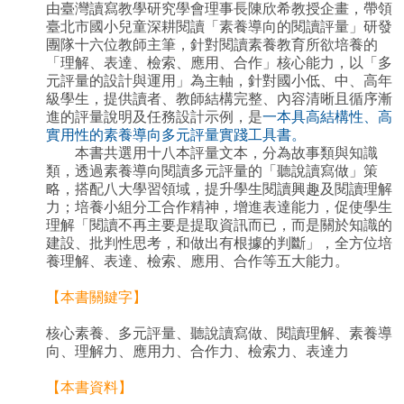
由臺灣讀寫教學研究學會理事長陳欣希教授企畫，帶領
臺北市國小兒童深耕閱讀「素養導向的閱讀評量」研發
團隊十六位教師主筆，針對閱讀素養教育所欲培養的
「理解、表達、檢索、應用、合作」核心能力，以「多
元評量的設計與運用」為主軸，針對國小低、中、高年
級學生，提供讀者、教師結構完整、內容清晰且循序漸
進的評量說明及任務設計示例，是
一本具高結構性、高
實用性的素養導向多元評量實踐工具書。
本書共選用十八本評量文本，分為故事類與知識
類，透過素養導向閱讀多元評量的「聽說讀寫做」策
略，搭配八大學習領域，提升學生閱讀興趣及閱讀理解
力；培養小組分工合作精神，增進表達能力，促使學生
理解「閱讀不再主要是提取資訊而已，而是關於知識的
建設、批判性思考，和做出有根據的判斷」，全方位培
養理解、表達、檢索、應用、合作等五大能力。
【本書關鍵字】
核心素養、多元評量、聽說讀寫做、閱讀理解、素養導
向、理解力、應用力、合作力、檢索力、表達力
【本書資料】