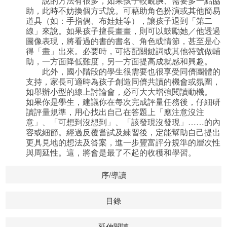
說的方法有很多，如果孩子較靦腆、需要多一點協
助，此時不妨換個方式說。可藉助角色扮演或其他簡易
道具（如：手指偶、布娃娃等），讓孩子退到「第二
線」來說。如果孩子擅長畫畫，則可以鼓勵她／他透過
圖像表現，將看過的書的書名、角色或情節，甚至是心
得「畫」出來。必要時，可搭配關鍵詞或其他符號做輔
助，一方面降低難度，另一方面提高成就感和興趣。
此外，國小階段的學生很需要也很享受同儕團體的
支持，家長可適時為孩子創造同儕共讀的機會或氛圍，
如舉辦小型的線上討論會，必可大大增強閱讀動機。
如果你是學生，建議你在每次完成評量任務後，仔細研
讀評量規準，用心找出自己在答題上「應注意沒注
意」、「可想到沒想到」、「該發現沒發現」……的內
容或細節。經過反覆嘗試及練習後，定能幫助自己提出
更具見地的想法及答案，進一步豐富評分規準的層次性
與周延性。這，將會是最了不起的收穫和學習。
序/導讀
目錄
延伸閱讀