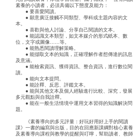
素養的小讀者，必須具備以下態度及能力：
● 要喜愛閱讀。
● 願意廣泛接觸不同類型、學科或主題內容的文
本。
● 喜歡與他人討論、分享自己閱讀的文本。
● 能認識文本類型，如文本媒介的形式∕紙本、數
位，文字或圖像……等。
● 能熟悉閱讀理解策略。
● 能擷取文本的知識，正確理解作者想傳達的訊息
及意涵。
● 能檢索資訊、獲得資訊、整合資訊，進行數位閱
讀。
● 能向文本提問。
● 能詮釋、反思、評鑑文本。
● 能與其他文本及個人經驗進行比較、深究，發展
多元觀點與自我詮釋。
● 能在一般生活情境中運用文本習得的知識解決問
題。
《素養導向的多元評量：好玩好用好上手的閱讀
課》一書的編寫與出版，目的在回應新課綱對核心素養
及素養導向課程與教學的提醒與叮嚀，幫助讀者、教師