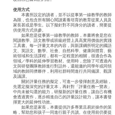
使用方式
本書所設定的讀者，並不以從事第一線教學的教師
為限，也包含所有關心閱讀素養培育的教育從業人員及
家長甚或是學生。以下擬針對不同身分的讀者，簡要提
供使用方式供參。
如果您是從事第一線教學的教師，本書將會是您在
閱讀教學、語文教學或班級經營上具高實用價值的實踐
工具書。每一評量文本的內容，與新課綱所明定的國語
文、英語文、數學、社會、自然科學、健康與體育、藝
術領域和生活課程，都有一定程度的相關，很適合作為
領域／學科的延伸學習教材。使用時，您除了可透過內
文與研發團隊教師進行對話外，還能邀約同學年或同領
域的教師同儕夥伴，利用社群時間進行共同備課、觀課
及議課。
關於評量任務的擬定，可進一步發揮創意及經驗，
先選定擬深究的評量文本，再針對「評量任務一覽表」
中尚未被勾選的能力，研擬新的評量任務，讓自己有機
會透過實作，逐步精進自己的評量設計能力，讓本書發
揮更大的延伸性功效。
如果您是家長，本書提供許多專業且易於操作的策
略，幫助您和孩子一同進行親子共讀。在使用前仍要提