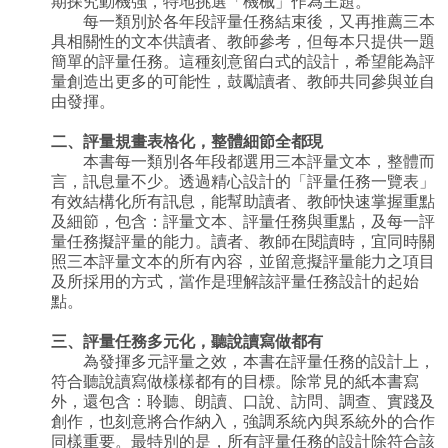
期探究動機強，特地挑選「機械」作為主題。
每一類別於各年段評量任務結束後，又再推薦三本
具相關性的文本供讀者、教師參考，但每本只提供一題
簡單的評量任務。這種刻意留白式的設計，希望能為評
量創造出更多的可能性，鼓勵讀者、教師共同參與並自
由發揮。
二、評量規畫表格化，整體細節全都現
本書每一類別各年段都選用三本評量文本，整體而
言，訊息量不少。透過精心設計的「評量任務一覽表」
有效結構化所有訊息，能幫助讀者、教師快速掌握重點
及細節，包含：評量文本、評量任務與重點，及每一評
量任務擬評量的能力。讀者、教師在閱讀時，宜同時關
照三本評量文本的所有內容，並留意擬評量能力之項目
及所採用的方式，當作是理解該評量任務設計的起始
點。
三、評量任務多元化，聽說讀寫做都有
為發揮多元評量之效，本書在評量任務的設計上，
符合聽說讀寫做樣樣都有的目標。除常見的紙本書寫
外，還包含：聆聽、朗讀、口說、訪問、調查、實踐及
創作，也刻意將合作納入，強調系統內與系統外的合作
同樣重要。最特別的是，所有評量任務的設計除符合該