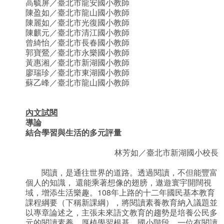
高毓屏／臺北市龍安國小教師
陳盈如／臺北市龍山國小教師
陳麗如／臺北市光復國小教師
陳麒元／臺北市清江國小教師
曾綺怡／臺北市長春國小教師
郭寶鶯／臺北市永樂國小教師
黃惠湘／臺北市新湖國小教師
廖瑞珍／臺北市東湖國小教師
蘇乙峰／臺北市龍山國小教師
內文試閱
導論
結合學習與生活的多元評量
林芳如／臺北市新湖國小校長
閱讀，是通往世界的道路。透過閱讀，不但能豐富
個人的知識， 還能乘著想像的翅膀，遨遊寰宇開闊視
域，增添生活樂趣。108年上路的十二年國民基本教育
課程綱要（下稱新課綱），將閱讀素養教育納入議題並
以專章論述之，主張未來語文教育的趨勢是培養公民多
元的閱讀素養，厚植學習根基。國小階段，一位有閱讀