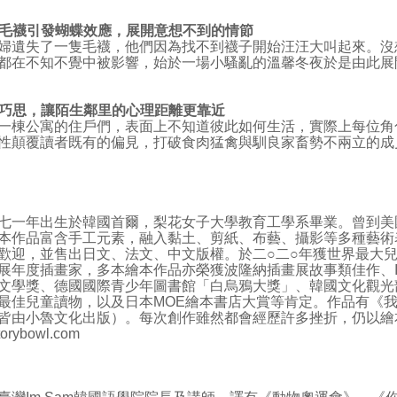
毛襪引發蝴蝶效應，展開意想不到的情節
婦遺失了一隻毛襪，他們因為找不到襪子開始汪汪大叫起來。沒
都在不知不覺中被影響，始於一場小騷亂的溫馨冬夜於是由此展
巧思，讓陌生鄰里的心理距離更靠近
一棟公寓的住戶們，表面上不知道彼此如何生活，實際上每位角
性顛覆讀者既有的偏見，打破食肉猛禽與馴良家畜勢不兩立的成
一年出生於韓國首爾，梨花女子大學教育工學系畢業。曾到美
本作品富含手工元素，融入黏土、剪紙、布藝、攝影等多種藝術
歡迎，並售出日文、法文、中文版權。於二○二○年獲世界最大
展年度插畫家，多本繪本作品亦榮獲波隆納插畫展故事類佳作、I
文學獎、德國國際青少年圖書館「白烏鴉大獎」、韓國文化觀光
最佳兒童讀物，以及日本MOE繪本書店大賞等肯定。作品有《
皆由小魯文化出版）。每次創作雖然都會經歷許多挫折，仍以繪
orybowl.com