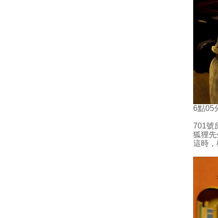
6點0
701
狐狸先
這時，