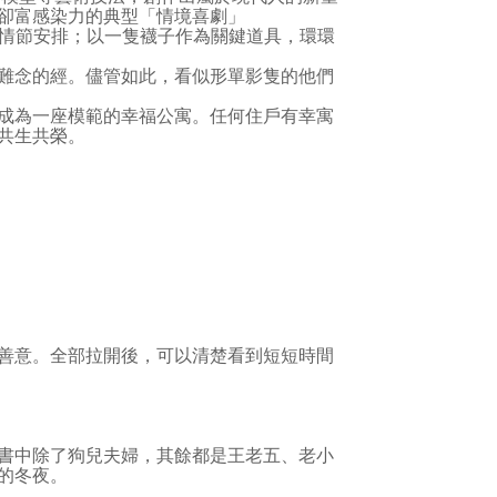
卻富感染力的典型「情境喜劇」
的情節安排；以一隻襪子作為關鍵道具，環環
難念的經。儘管如此，看似形單影隻的他們
成為一座模範的幸福公寓。任何住戶有幸寓
共生共榮。
善意。全部拉開後，可以清楚看到短短時間
書中除了狗兒夫婦，其餘都是王老五、老小
的冬夜。