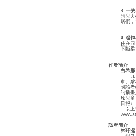
3.
一隻
狗兒夫
居們，
4.
發揮
住在同
不斷柔
作者簡介
白希那
一九七
家。繪
國讀者
納插畫
原兒童
日報》
（以上
www.st
譯者簡介
林玗潔