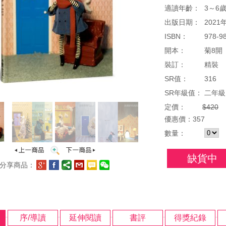
適讀年齡：
3～6
出版日期：
2021
ISBN：
978-9
開本：
菊8開（
裝訂：
精裝
SR值：
316
SR年級值：
二年級
定價：
$420
優惠
價：
357
數量：
缺貨中
分享商品：
序/導讀
延伸閱讀
書評
得獎紀錄