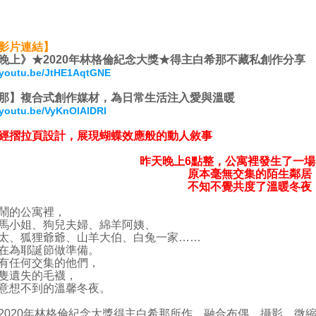
影片連結】
晚上》★2020年林格倫紀念大獎★得主白希那不藏私創作分享
//youtu.be/JtHE1AqtGNE
那】複合式創作媒材，為日常生活注入愛與溫暖
/youtu.be/VyKnOlAlDRI
經摺拉頁設計，展現蝴蝶效應般的動人敘事
昨天晚上6點整，公寓裡發生了一場
原本毫無交集的陌生鄰居
不知不覺共度了溫暖冬夜
鬧的公寓裡，
馬小姐、狗兒夫婦、綿羊阿姨、
太、狐狸爺爺、山羊大伯、白兔一家……
在為耶誕節做準備。
有任何交集的他們，
隻遺失的毛襪，
意想不到的溫馨冬夜。
20年林格倫紀念大獎得主白希那所作，融合布偶、攝影、微縮