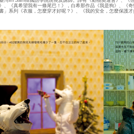
灣Im Sam韓國語學院院長及講師。譯有《動物奧運會》、《
》、《真希望我有一條尾巴！》，白希那作品《我是狗》、《奇
書」系列《衣服，怎麼穿才好呢？》、《我的安全，怎麼保護才