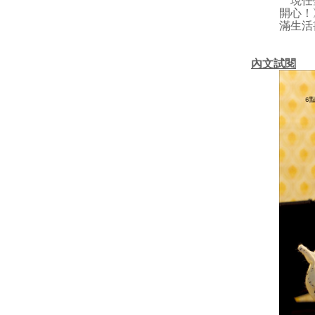
現任臺
開心！
滿生活
內文試閱