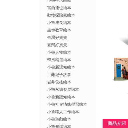
小魯生活圖鑑
宮西達也繪本
動物探險家繪本
小魯成長繪本
生命教育繪本
臺灣好寶寶
臺灣好風景
小魯人物繪本
韓風精選繪本
小魯新認知繪本
工藤紀子故事
岩井俊雄繪本
小魯永續發展繪本
小魯新認知繪本
小魯社會情緒學習繪本
小魯職人工作繪本
小魯遊戲繪本
商品介紹
小魯知識繪本