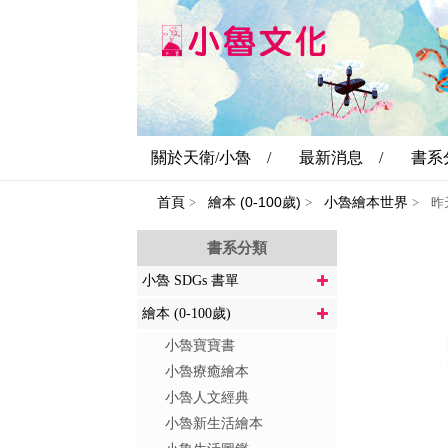
關於天衛/小魯 /
最新消息 /
書系
首頁
繪本 (0-100歲)
小魯繪本世界
>
>
>
昨
書系分類
小魯 SDGs 書單
繪本 (0-100歲)
小魯寶寶書
小魯療癒繪本
小魯人文經典
小魯新生活繪本