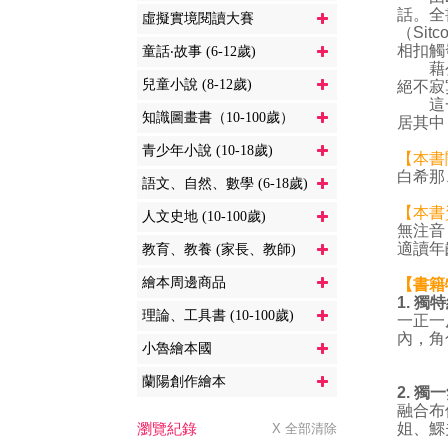
話。全
虛擬實境閱讀大賽
（Si
相扣觸
童話‧故事 (6-12歲)
藉公寓
兒童小說 (8-12歲)
絕不寂
這一棟
知識圖畫書（10-100歲）
居其中
青少年小說 (10-18歲)
【本書
白希那
語文、自然、數學 (6-18歲)
【本書
人文史地 (10-100歲)
無注音
適讀年
教育、教養 (家長、教師)
繪本周邊商品
【書籍
1.
獨特
理論、工具書 (10-100歲)
一正一
內，角
小魯繪本國
蘭陽創作繪本
2.
獨一
融合布
瀏覽紀錄
姐、鰥
X 全部清除