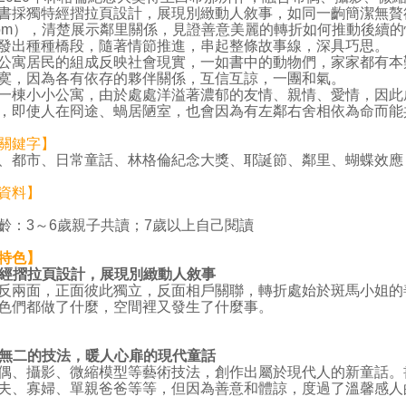
書採獨特經摺拉頁設計，展現別緻動人敘事，如同一齣簡潔無贅
tcom），清楚展示鄰里關係，見證善意美麗的轉折如何推動後續
發出種種橋段，隨著情節推進，串起整條故事線，深具巧思。
居民的組成反映社會現實，一如書中的動物們，家家都有本
寞，因為各有依存的夥伴關係，互信互諒，一團和氣。
小小公寓，由於處處洋溢著濃郁的友情、親情、愛情，因此
，即使人在冏途、蝸居陋室，也會因為有左鄰右舍相依為命而能
關鍵字】
、都市、日常童話、林格倫紀念大獎、耶誕節、鄰里、蝴蝶效應
資料】
齡：3～6歲親子共讀；7歲以上自己閱讀
特色】
經摺拉頁設計，展現別緻動人敘事
反兩面，正面彼此獨立，反面相戶關聯，轉折處始於斑馬小姐的
色們都做了什麼，空間裡又發生了什麼事。
無二的技法，暖人心扉的現代童話
偶、攝影、微縮模型等藝術技法，創作出屬於現代人的新童話。
夫、寡婦、單親爸爸等等，但因為善意和體諒，度過了溫馨感人