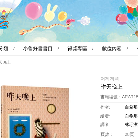
分類 /
小魯好書書目 /
得獎專區 /
數位內容 /
天晚上
어제저녁
昨天晚上
書籍編號：APW11
作者:
白希那
繪者:
白希那
譯者:
林玗潔
頁數：
28頁