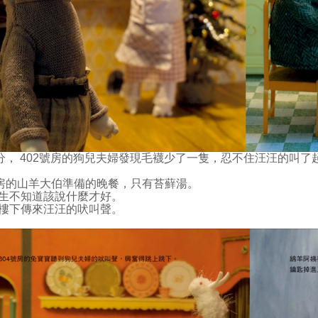
5分， 402號房的狗兒夫婦發現毛襪少了一隻，忍不住汪汪的叫了
號房的山羊大伯準備的晚餐，只有苔蘚湯。
生不知道該說什麼才好。
樓下傳來汪汪的吠叫聲。