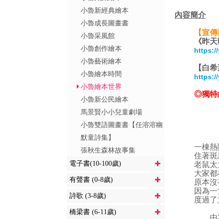
小魯新經典繪本
內容簡介
小魯成長圖畫書
【宣傳
小魯采風館
《昨天
小魯創作繪本
https:
小魯藝術繪本
【白希
小魯繪本時間
https:/
小魯繪本世界
◎獨特
小魯新公民繪本
馬景賢小小兒童劇場
小魯雙語圖畫書【任溶溶幽
默童詩集】
一棟熱
張秋生森林故事集
住著斑
電子書(10-100歲)
老鼠太
大家都
有聲書 (0-8歲)
原本沒
因為一
詩歌 (3-8歲)
度過了
橋梁書 (6-11歲)
由20