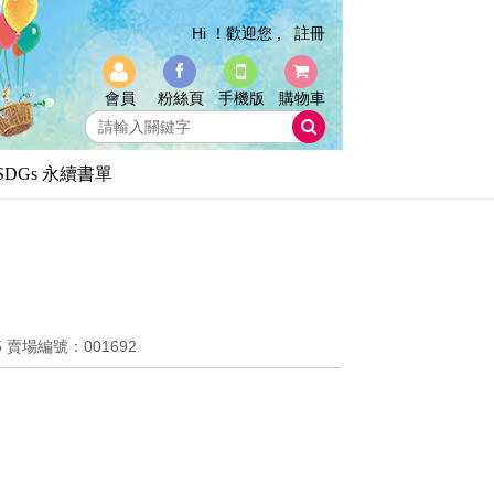
Hi ！歡迎您 ,
註冊
會員
粉絲頁
手機版
購物車
SDGs 永續書單
5
賣場編號：001692