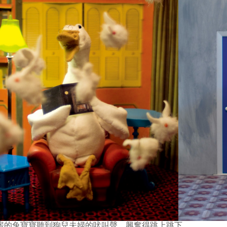
號房的兔寶寶聽到狗兒夫婦的吠叫聲，興奮得跳上跳下。