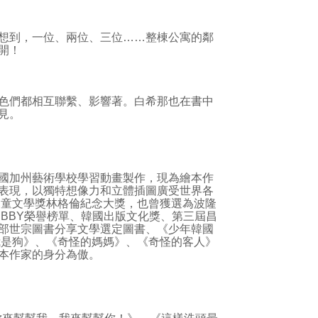
想到，一位、兩位、三位……整棟公寓的鄰
開！
色們都相互聯繫、影響著。白希那也在書中
見。
國加州藝術學校學習動畫製作，現為繪本作
表現，以獨特想像力和立體插圖廣受世界各
兒童文學獎林格倫紀念大獎，也曾獲選為波隆
BBY榮譽榜單、韓國出版文化獎、第三屆昌
部世宗圖書分享文學選定圖書、《少年韓國
我是狗》、《奇怪的媽媽》、《奇怪的客人》
本作家的身分為傲。