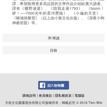
譯，希望能將更多高品質的文學作品介紹給廣大讀者。
譯有《曠野迷蹤》、《陪我走過1793》、《boom！
砰！──7000光年的星河歷險》、《小龜的天堂》、
《豬城俱樂部》（以上由小魯文化出版）、《深夜小狗
神祕習題》等。
序/導讀
目錄
|
|
|
購物說明
會員條款
隱私權政策
電腦版
天衛文化圖書股份有限公司版權所有，轉載必究 © 2016 Tien-Wei