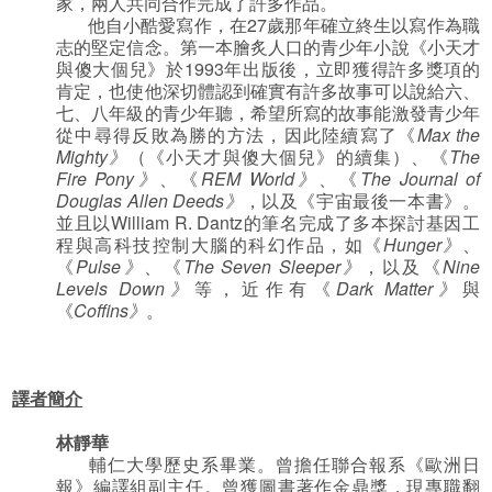
家，兩人共同合作完成了許多作品。
他自小酷愛寫作，在27歲那年確立終生以寫作為職
志的堅定信念。第一本膾炙人口的青少年小說《小天才
與傻大個兒》於1993年出版後，立即獲得許多獎項的
肯定，也使他深切體認到確實有許多故事可以說給六、
七、八年級的青少年聽，希望所寫的故事能激發青少年
從中尋得反敗為勝的方法，因此陸續寫了《
Max the
Mighty
》
（《小天才與傻大個兒》的續集）、《
The
Fire Pony
》
、《
REM World
》
、《
The Journal of
Douglas Allen Deeds
》
，以及《宇宙最後一本書》。
並且以William R. Dantz的筆名完成了多本探討基因工
程與高科技控制大腦的科幻作品，如《
Hunger
》
、
《
Pulse
》
、《
The Seven Sleeper
》
，以及《
Nine
Levels Down
》
等，近作有《
Dark Matter
》
與
《
Coffins
》
。
譯者簡介
林靜華
輔仁大學歷史系畢業。曾擔任聯合報系《歐洲日
報》編譯組副主任。曾獲圖書著作金鼎獎，現專職翻