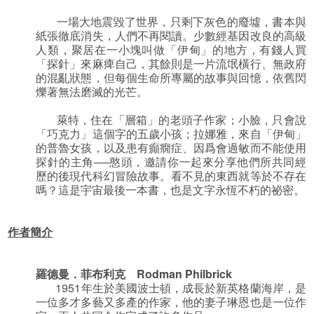
一場大地震毀了世界，只剩下灰色的廢墟，書本與
紙張徹底消失，人們不再閱讀。少數經基因改良的高級
人類，聚居在一小塊叫做「伊甸」的地方，有錢人買
「探針」來麻痺自己，其餘則是一片流氓橫行、無政府
的混亂狀態，但每個生命所專屬的故事與回憶，依舊閃
爍著無法磨滅的光芒。
萊特，住在「層箱」的老頭子作家；小臉，只會說
「巧克力」這個字的五歲小孩；拉娜雅，來自「伊甸」
的普魯女孩，以及患有癲癇症、因爲會過敏而不能使用
探針的主角──憨頭，邀請你一起來分享他們所共同經
歷的後現代科幻冒險故事。看不見的東西就等於不存在
嗎？這是宇宙最後一本書，也是文字永恆不朽的祕密。
作者簡介
羅德曼．菲布利克
Rodman Philbrick
1951年生於美國波士頓，成長於新英格蘭海岸，是
一位多才多藝又多產的作家，他的妻子琳恩也是一位作