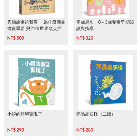
秀個故事給我看！ 為什麼圖畫
零歲起步：0～3歲兒童早期閱
書很重要 與21位世界頂尖插
讀與指導
畫家的對談錄
NT$ 500
NT$ 320
小頓的願望實現了
亮晶晶妖怪（二版）
NT$ 290
NT$ 280