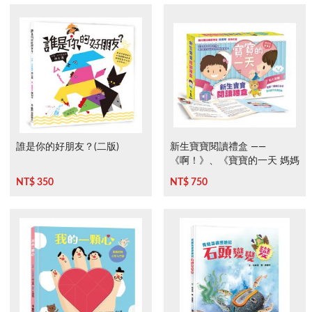
誰是你的好朋友？(二版)
新生寶寶閱讀禮盒 ——
《啊！》、《寶寶的一天 媽媽
的一天》
NT$ 350
NT$ 750