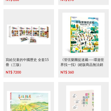
寫給兒童的中國歷史 全套15
《管弦樂團捉迷藏──環遊世
冊（三版）
界找一找》(絕版商品無法銷
售)
NT$ 7200
NT$ 360