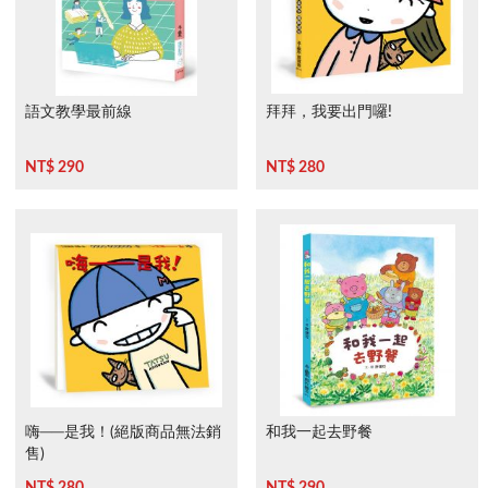
語文教學最前線
拜拜，我要出門囉!
NT$ 290
NT$ 280
嗨──是我！(絕版商品無法銷
和我一起去野餐
售)
NT$ 280
NT$ 290