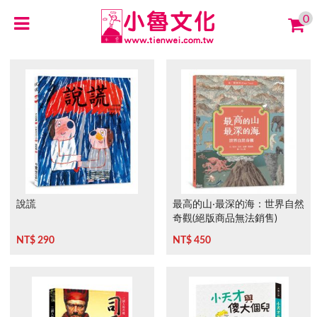
0
說謊
最高的山‧最深的海：世界自然
奇觀(絕版商品無法銷售)
NT$ 290
NT$ 450