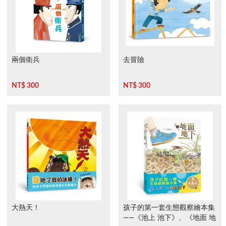
兩個衛兵
去冒險
NT$ 300
NT$ 300
大熱天！
孩子的第一套生態觀察繪本集
——《池上 池下》、《地面 地