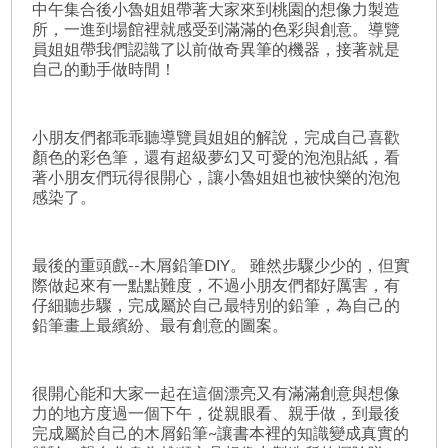
中午集合後小魯姐姐帶著大家來到桃園的想像力製造
所，一進到場館裡就感受到滿滿的色彩與創意。導覽
員姐姐帶我們認識了以前做奇異筆的機器，接著就是
自己的動手做時間！
小朋友們都乖乖聽導覽員姐姐的解說，完成自己喜歡
顏色的彩色筆，還有超級夢幻又可愛的泡泡貼紙，看
著小朋友們玩得很開心，讓小魯姐姐也被快樂的泡泡
感染了。
最後的重頭戲--木屑鉛筆DIY。 雖然步驟少少的，但實
際做起來有一點點難度，不過小朋友們都好厲害，有
仔細聽步驟，完成屬於自己最特別的鉛筆，為自己的
鉛筆畫上最繽紛、最有創意的圖案。
很開心能和大家一起在這個漂亮又有滿滿創意與想像
力的地方度過一個下午，從親眼看、親手做，到最後
完成屬於自己的木屑鉛筆~讓書本裡的知識變成真實的