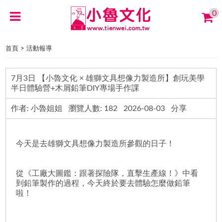
0
>
首頁
活動報導
7月3日 【小魯文化 × 雄獅文具想像力製造所】創玩美學
半日體驗營+木屑鉛筆DIY專場手作課
作者: 小魯姐姐 瀏覽人數: 182 2026-08-03 分享
今天是去雄獅文具想像力製造所參觀的日子！
從《工廠大圖鑑：跟著探險隊，直擊生產線！》中看
到鉛筆製作的過程，今天終於要去體驗怎麼做鉛筆
啦！