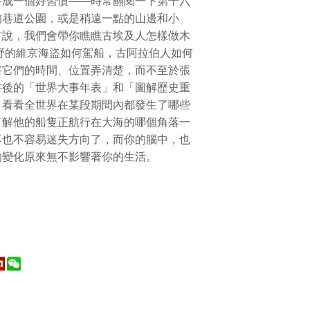
成一個好習慣——時常翻閱一下第十六
的巷道公園，或是稍遠一點的山邊和小
方說，我們會帶你瞧瞧古埃及人怎樣做木
野的維京海盜如何駕船，古阿拉伯人如何
將它們的時間、位置弄清楚，而不至於張
書後的「世界大事年表」和「圖解歷史重
，看看全世界在某段期間內都發生了哪些
了解他的船隻正航行在大海的哪個角落一
再也不容易迷失方向了，而你的腦中，也
的變化原來無不影響著你的生活。