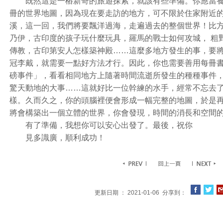
既然這是一樁新奇的旅遊探索，就該有些準備。你應當養
冊的世界地圖，因為現在要走訪的地方，可不限於住家附近
溪，這一回，我們將要飄洋過海，走遍過去的整個世界！比
乃伊，古印度的孩子玩什麼玩具，羅馬的戰士如何攻城， 粗
傳教，古印第安人怎樣築神殿……這麼多地方發生的事，要
冠李戴，就需要一點好方法才行。因此，你也需要善用每冊
磅事件」，看看相同地方上隨著時間流逝所發生的種種事件
驚天動地的大事……這就好比一位幹練的水手，經常不忘去
樣。久而久之，你的頭腦裡便會形成一幅完整的地圖，於是
將會構築出一個立體的世界，你會發現，時間的消長和空間
有了準備，我想你可以安心出發了。最後，祝你
見多識廣，順利成功！
更新日期 ： 2021-01-06 分享到：