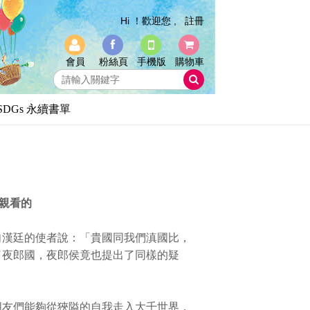
Hi ！歡迎您 ,
註冊
會員
粉絲頁
手機版
購物車
SDGs 永續書單
親看的
漢廷的使者說：「貴國同我們滇國比，
了夜郎國，夜郎侯竟也提出了同樣的疑
友們能夠從狹隘的自我走入大千世界，