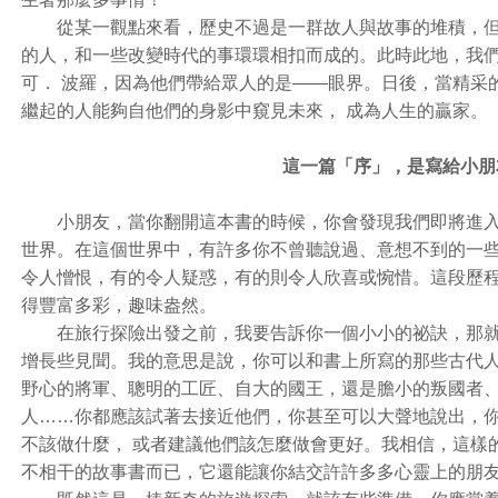
從某一觀點來看，歷史不過是一群故人與故事的堆積，但
的人，和一些改變時代的事環環相扣而成的。此時此地，我
可． 波羅，因為他們帶給眾人的是——眼界。日後，當精采
繼起的人能夠自他們的身影中窺見未來， 成為人生的贏家。
這一篇「序」，是寫給小朋
小朋友，當你翻開這本書的時候，你會發現我們即將進入
世界。在這個世界中，有許多你不曾聽說過、意想不到的一
令人憎恨，有的令人疑惑，有的則令人欣喜或惋惜。這段歷
得豐富多彩，趣味盎然。
在旅行探險出發之前，我要告訴你一個小小的祕訣，那就
增長些見聞。我的意思是說，你可以和書上所寫的那些古代
野心的將軍、聰明的工匠、自大的國王，還是膽小的叛國者
人……你都應該試著去接近他們，你甚至可以大聲地說出，
不該做什麼， 或者建議他們該怎麼做會更好。我相信，這樣
不相干的故事書而已，它還能讓你結交許許多多心靈上的朋