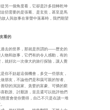
從另一個角度看，它卻是許多扭轉乾坤
們迫切需要的是張騫、是玄奘，甚至是馬
的故人與故事在掌聲中落幕時，我們期望
友看的
過去的世界，那就是所謂的——歷史的
些人物和故事，它們有的令人感動，有的
程，就好比一次偉大的旅行探險，讓人覺
是你不妨趁這個機會，多交一些朋友，
人做朋友，不論他們是和藹可親的智者、
、善辯的演說家、貪婪的富豪、可憐的窮
你喜歡誰、討厭誰，並且還可以批評他們
的態度會使你覺得，自己不只是在讀一堆
友。