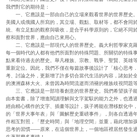
我們對它的期待是：
一、它應該是一部由自己的立場來觀看世界的世界歷史。
美國人或俄國人所寫的，其立場、觀點、取材等，都不會同
統、有立足點的觀察與吸收，是合乎科學原則的，它絕不同
察和面對世界，應由自己來用心。
二、它應該是一部現代人的世界歷史。義大利哲學家克羅齊
每一個時代的人都有他們所面對的特殊問題、所關切的特殊
點來看待過去的歷史。舉凡種族、宗教、戰爭、聖賢、英雄
重新定位。因此，我們不僅在每篇故事後設計了「核心思考
考、討論之外，更新增了許多切合當代生活的內容，諸如於
的澳洲森林大火、未曾因為時間流逝而消褪的種族歧視問題
三、它應該是一部培養創意的世界歷史。我們希望孩子能
由本套書，除了增進閱讀理解與文字駕馭的能力之外，也透
經由精心構作的文字、插畫等設計，孩子將能在潛移默化中，
的「世界大事年表」與「圖解歷史重磅事件」，則各自透過
件相互對照，「歷史時間」與「地理空間」並重，藉此增加
思考的習慣——原來，在這個世界上，一個地區裡居然發生
生著那麼多事情！