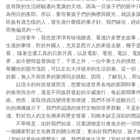
從有限的生活經驗邁向寬廣的天地。因為一旦孩子們的眼中
為明日的夜郎。所以，要培養孩子們的胸襟與眼光，就該多
民族有過怎樣的人，發生過什麼樣的事才好。我們確信，經
而無偏見的一代。
記得童年，我也曾津津有味地聽過、看過許多歷史故事，不
生過的事情，對於外國人，尤其是西方人的來龍去脈，幾乎
看， 隨著交通工具的日新月異，以及電影、電視、電話、電
界，如今變得益發侷促了。千里之外，一位中東士兵的憤怒
華爾街的股市漲跌，可以左右大洋彼岸的生活節奏。這一切
於鄰，無人不與世界的脈搏同步跳動。因而， 了解別人，即
以現今的科技發展而言，想要知道世界各地的新聞時事，
的衝突與合作，還是不同族群發起的示威遊行，每起新聞事
絡。然而，當取得資訊變得更加便捷，我們不得不提醒自己
向的傳播媒介下，我們所認識的彼邦文物與世界群貌，不是
淺。對於別人的文化傳承與歷史發展，則根本缺乏深刻的體
不寧唯是，由於我們知道，兒童讀物是社會進步的一項指
一個國家對於文化教育的關注程度； 更由於我們相信，孩子
《寫給兒童的中國歷史》後，我們再推出這套《寫給兒童的