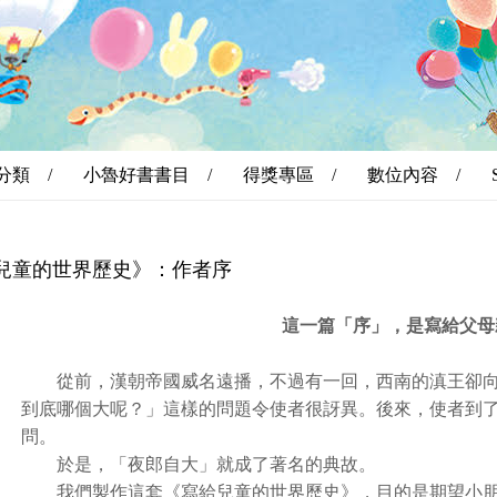
分類 /
小魯好書書目 /
得獎專區 /
數位內容 /
兒童的世界歷史》：作者序
這一篇「序」，是寫給父母
從前，漢朝帝國威名遠播，不過有一回，西南的滇王卻向
到底哪個大呢？」這樣的問題令使者很訝異。後來，使者到
問。
於是，「夜郎自大」就成了著名的典故。
我們製作這套《寫給兒童的世界歷史》，目的是期望小朋