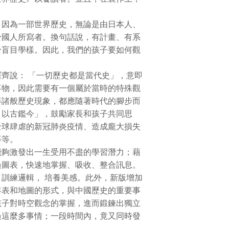
因為一部世界歷史，無論是由日本人、
於國人所寫者。換句話說，有計畫、有系
於盲目學樣。因此，我們的孩子要如何觀
說： 「一切歷史都是當代史」，意即
事物，因此需要有一個屬於當時的特殊觀
等諸般歷史現象，都應隨著時代的腳步而
．以古鑑今」，鼓勵家長和孩子共同思
全球肆虐的新冠肺炎疫情、造成龐大損失
等等。
夠激發出一生受用不盡的學習潛力；藉
過圖表，快速地掌握、吸收、整合訊息。
訓練邏輯， 培養美感。此外，新版增加
年表和地圖的形式，與中國歷史的重要事
孩子對時空觀念的掌握，進而鍛鍊出獨立
過這麼多事情；一段時間內，竟又同時發