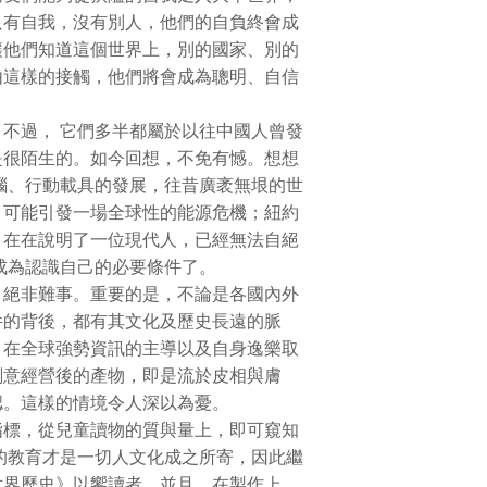
只有自我，沒有別人，他們的自負終會成
讓他們知道這個世界上，別的國家、別的
由這樣的接觸，他們將會成為聰明、自信
過， 它們多半都屬於以往中國人曾發
是很陌生的。如今回想，不免有憾。想想
腦、行動載具的發展，往昔廣袤無垠的世
，可能引發一場全球性的能源危機；紐約
，在在說明了一位現代人，已經無法自絕
成為認識自己的必要條件了。
絕非難事。重要的是，不論是各國內外
件的背後，都有其文化及歷史長遠的脈
：在全球強勢資訊的主導以及自身逸樂取
刻意經營後的產物，即是流於皮相與膚
認。這樣的情境令人深以為憂。
標，從兒童讀物的質與量上，即可窺知
的教育才是一切人文化成之所寄，因此繼
世界歷史》以饗讀者。並且，在製作上，