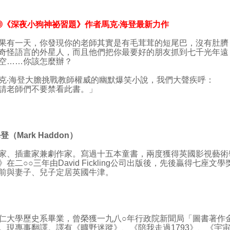
◎《深夜小狗神祕習題》作者馬克‧海登
最新力作
有一天，你發現你的老師其實是有毛茸茸的短尾巴，沒有肚臍
奇怪語言的外星人，而且他們把你最要好的朋友抓到七千光年遠
空……你該怎麼辦？
海登大膽挑戰教師權威的幽默爆笑小說，我們大聲疾呼：
老師們不要禁看此書。」
登（Mark Haddon）
插畫家兼劇作家。寫過十五本童書，兩度獲得英國影視藝術
》在二○○三年由David Fickling公司出版後，先後贏得七
與妻子、兒子定居英國牛津。
學歷史系畢業，曾榮獲一九八○年行政院新聞局「圖書著作金
。現專事翻譯。譯有《曠野迷蹤》、《陪我走過1793》、《宇