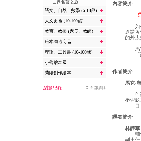
世界名著之旅
內容簡介
語文、自然、數學 (6-18歲)
人文史地 (10-100歲)
如果
教育、教養 (家長、教師)
還講著
的外太
繪本周邊商品
馬克‧
理論、工具書 (10-100歲)
「請
小魯繪本國
作者簡介
蘭陽創作繪本
馬克‧海
瀏覽紀錄
X 全部清除
作家、
祕習題
目前
譯者簡介
林靜華
輔仁大
副主任