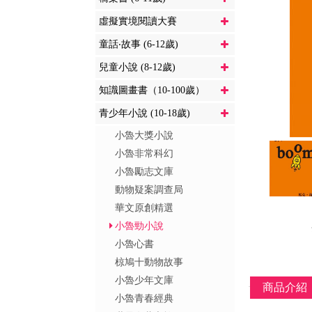
虛擬實境閱讀大賽
童話‧故事 (6-12歲)
兒童小說 (8-12歲)
知識圖畫書（10-100歲）
青少年小說 (10-18歲)
小魯大獎小說
小魯非常科幻
小魯勵志文庫
動物疑案調查局
華文原創精選
小魯勁小說
小魯心書
椋鳩十動物故事
小魯少年文庫
商品介紹
小魯青春經典