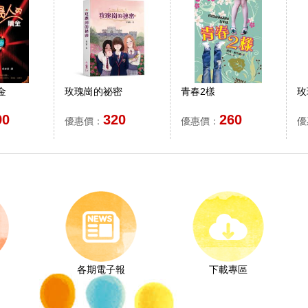
金
玫瑰崗的祕密
青春2樣
玫
90
320
260
優惠價：
優惠價：
優
各期電子報
下載專區