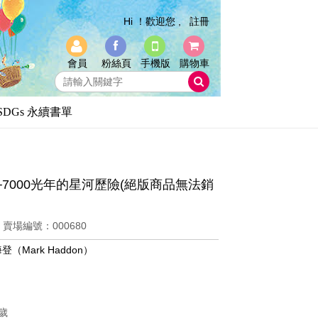
Hi ！歡迎您 ,
註冊
會員
粉絲頁
手機版
購物車
SDGs 永續書單
─7000光年的星河歷險(絕版商品無法銷
6
賣場編號：000680
登（Mark Haddon）
5歲