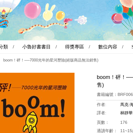
分類 /
小魯好書書目 /
得獎專區 /
數位內容 /
boom！砰！──7000光年的星河歷險(絕版商品無法銷售)
boom！砰！─
售)
書籍編號：BRF00
作者:
馬克‧海
譯者:
林靜華
頁數：
176
適讀年齡：
11~1