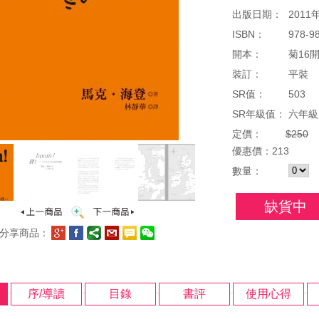
出版日期：
2011
ISBN：
978-9
開本：
菊16開
裝訂：
平裝
SR值：
503
SR年級值：
六年級
定價：
$250
優惠
價：
213
數量：
缺貨中
分享商品：
序/導讀
目錄
書評
使用心得