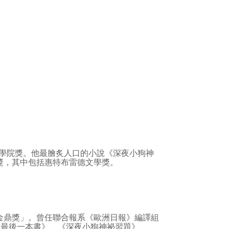
學院獎。他最膾炙人口的小說《深夜小狗神
座文學獎，其中包括惠特布雷德文學獎。
鼎獎」。曾任聯合報系《歐洲日報》編譯組
宙最後一本書》、《深夜小狗神祕習題》、