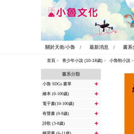
關於天衛/小魯 /
最新消息 /
書系
首頁
青少年小說 (10-18歲)
小魯勁小說
>
>
>
書系分類
小魯 SDGs 書單
繪本 (0-100歲)
電子書(10-100歲)
有聲書 (0-8歲)
詩歌 (3-8歲)
橋梁書 (6-11歲)