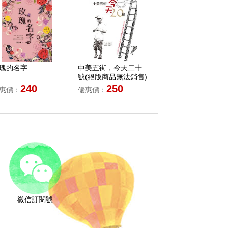
瑰的名字
中美五街，今天二十
號(絕版商品無法銷售)
240
250
惠價：
優惠價：
微信訂閱號