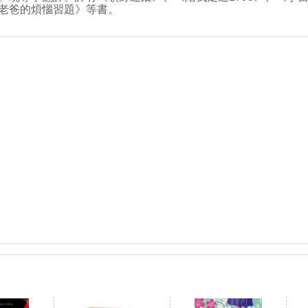
老爸的煩惱習題》等書。