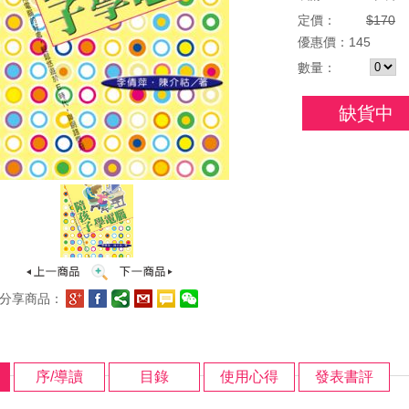
定價：
$170
優惠
價：
145
數量：
缺貨中
分享商品：
序/導讀
目錄
使用心得
發表書評