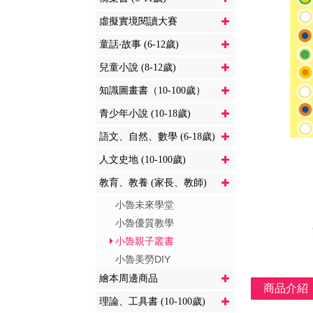
虛擬實境閱讀大賽
童話‧故事 (6-12歲)
兒童小說 (8-12歲)
知識圖畫書（10-100歲）
青少年小說 (10-18歲)
語文、自然、數學 (6-18歲)
人文史地 (10-100歲)
教育、教養 (家長、教師)
小魯未來學堂
小魯優質教學
小魯親子叢書
小魯美勞DIY
繪本周邊商品
商品介紹
理論、工具書 (10-100歲)