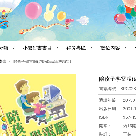
分類 /
小魯好書書目 /
得獎專區 /
數位內容 /
叢書
>
陪孩子學電腦(絕版商品無法銷售)
陪孩子學電腦(
書籍編號：BPC02
適讀年齡：
20~99
出版日期：
2001-
ISBN：
957-4
開本：
菊16
裝訂：
平裝