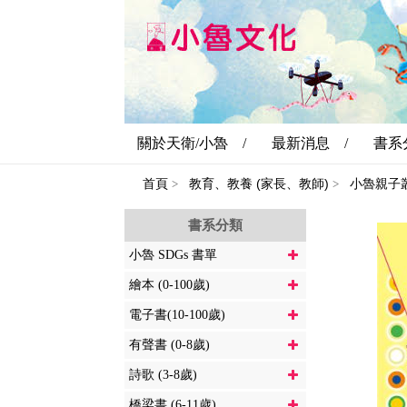
關於天衛/小魯 /
最新消息 /
書系
首頁
教育、教養 (家長、教師)
小魯親子
>
>
書系分類
小魯 SDGs 書單
繪本 (0-100歲)
電子書(10-100歲)
有聲書 (0-8歲)
詩歌 (3-8歲)
橋梁書 (6-11歲)