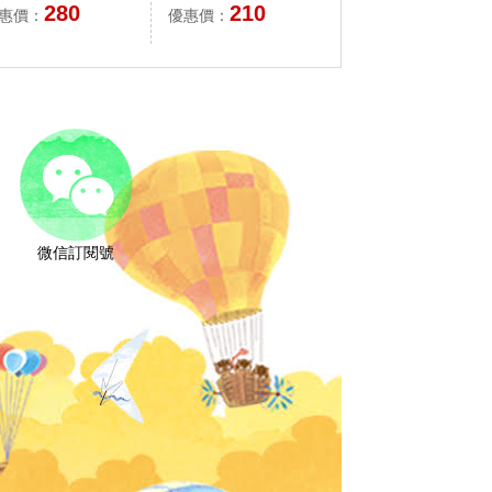
商品無法銷售)
280
210
惠價：
優惠價：
微信訂閱號