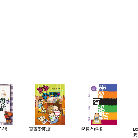
心話
寶寶愛閱讀
學習有絕招
Bo
要