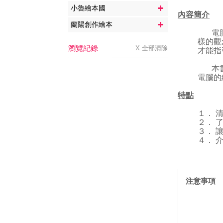
小魯繪本國
內容簡介
蘭陽創作繪本
電腦帶
樣的觀
瀏覽紀錄
X 全部清除
才能指
本書內
電腦的
特點
１． 
２． 
３． 
４． 
注意事項