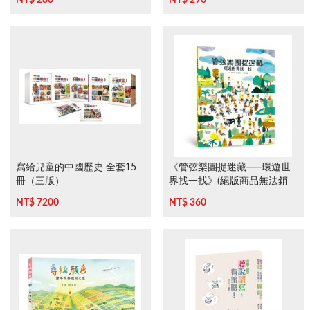
寫給兒童的中國歷史 全套15
《管弦樂團捉迷藏──環遊世
冊（三版）
界找一找》(絕版商品無法銷
售)
NT$ 7200
NT$ 360