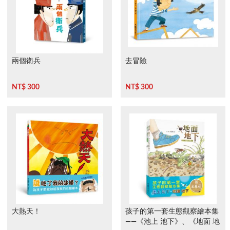
兩個衛兵
去冒險
NT$ 300
NT$ 300
大熱天！
孩子的第一套生態觀察繪本集
——《池上 池下》、《地面 地