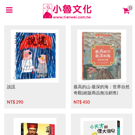
0
說謊
最高的山‧最深的海：世界自然
奇觀(絕版商品無法銷售)
NT$ 290
NT$ 450