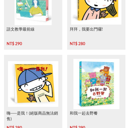
語文教學最前線
拜拜，我要出門囉!
NT$ 290
NT$ 280
嗨──是我！(絕版商品無法銷
和我一起去野餐
售)
NT$ 280
NT$ 290