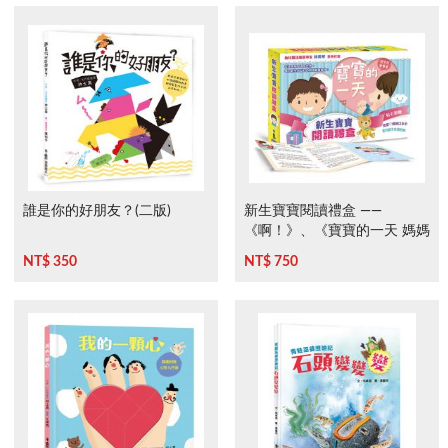
誰是你的好朋友？(二版)
新生寶寶閱讀禮盒 ——
《啊！》、《寶寶的一天 媽媽
的一天》
NT$ 350
NT$ 750