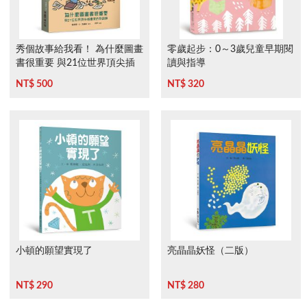
秀個故事給我看！ 為什麼圖畫
零歲起步：0～3歲兒童早期閱
書很重要 與21位世界頂尖插
讀與指導
畫家的對談錄
NT$ 500
NT$ 320
小頓的願望實現了
亮晶晶妖怪（二版）
NT$ 290
NT$ 280