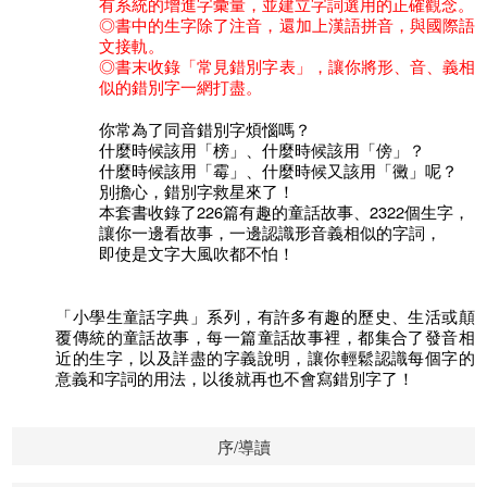
有系統的增進字彙量，並建立字詞選用的正確觀念。
◎書中的生字除了注音，還加上漢語拼音，與國際語
文接軌。
◎書末收錄「常見錯別字表」，讓你將形、音、義相
似的錯別字一網打盡。
你常為了同音錯別字煩惱嗎？
什麼時候該用「榜」、什麼時候該用「傍」？
什麼時候該用「霉」、什麼時候又該用「黴」呢？
別擔心，錯別字救星來了！
本套書收錄了226篇有趣的童話故事、2322個生字，
讓你一邊看故事，一邊認識形音義相似的字詞，
即使是文字大風吹都不怕！
「小學生童話字典」系列，有許多有趣的歷史、生活或顛
覆傳統的童話故事，每一篇童話故事裡，都集合了發音相
近的生字，以及詳盡的字義說明，讓你輕鬆認識每個字的
意義和字詞的用法，以後就再也不會寫錯別字了！
序/導讀