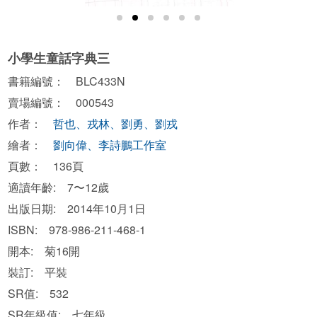
小學生童話字典三
書籍編號： BLC433N
賣場編號： 000543
作者：
哲也、戎林、劉勇、劉戎
繪者：
劉向偉、李詩鵬工作室
頁數： 136頁
適讀年齡: 7〜12歲
出版日期: 2014年10月1日
ISBN: 978-986-211-468-1
開本: 菊16開
裝訂: 平裝
SR值: 532
SR年級值: 七年級