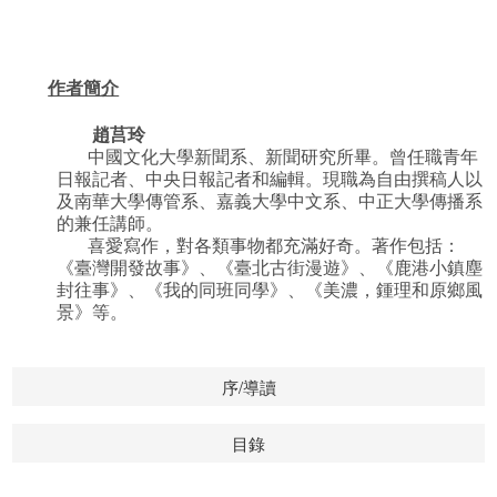
作者簡介
趙莒玲
中國文化大學新聞系、新聞研究所畢。曾任職青年
日報記者、中央日報記者和編輯。現職為自由撰稿人以
及南華大學傳管系、嘉義大學中文系、中正大學傳播系
的兼任講師。
喜愛寫作，對各類事物都充滿好奇。著作包括：
《臺灣開發故事》、《臺北古街漫遊》、《鹿港小鎮塵
封往事》、《我的同班同學》、《美濃，鍾理和原鄉風
景》等。
序/導讀
目錄