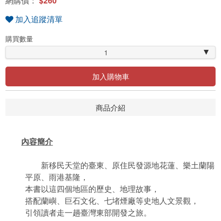
網購價：
$260
加入追蹤清單
購買數量
1
加入購物車
商品介紹
內容簡介
新移民天堂的臺東、原住民發源地花蓮、樂土蘭陽
平原、雨港基隆，
本書以這四個地區的歷史、地理故事，
搭配蘭嶼、巨石文化、七堵煙廠等史地人文景觀，
引領讀者走一趟臺灣東部開發之旅。