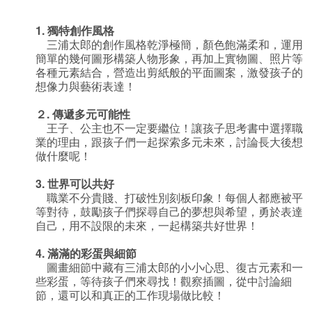
1.
獨特創作風格
三浦太郎的創作風格乾淨極簡，顏色飽滿柔和，運用
簡單的幾何圖形構築人物形象，再加上實物圖、照片等
各種元素結合，營造出剪紙般的平面圖案，激發孩子的
想像力與藝術表達！
２.
傳遞多元可能性
王子、公主也不一定要繼位！讓孩子思考書中選擇職
業的理由，跟孩子們一起探索多元未來，討論長大後想
做什麼呢！
3.
世界可以共好
職業不分貴賤、打破性別刻板印象！每個人都應被平
等對待，鼓勵孩子們探尋自己的夢想與希望，勇於表達
自己，用不設限的未來，一起構築共好世界！
4.
滿滿的彩蛋與細節
圖畫細節中藏有三浦太郎的小小心思、復古元素和一
些彩蛋，等待孩子們來尋找！觀察插圖，從中討論細
節，還可以和真正的工作現場做比較！