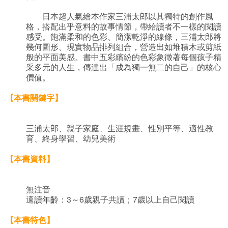
日本超人氣繪本作家三浦太郎以其獨特的創作風
格，搭配出乎意料的故事情節，帶給讀者不一樣的閱讀
感受。飽滿柔和的色彩、簡潔乾淨的線條，三浦太郎將
幾何圖形、現實物品排列組合，營造出如堆積木或剪紙
般的平面美感。書中五彩繽紛的色彩象徵著每個孩子精
采多元的人生，傳達出「成為獨一無二的自己」的核心
價值。
【本書關鍵字】
三浦太郎、親子家庭、生涯規畫、性別平等、適性教
育、終身學習、幼兒美術
【本書資料】
無注音
適讀年齡：3～6歲親子共讀；7歲以上自己閱讀
【本書特色】