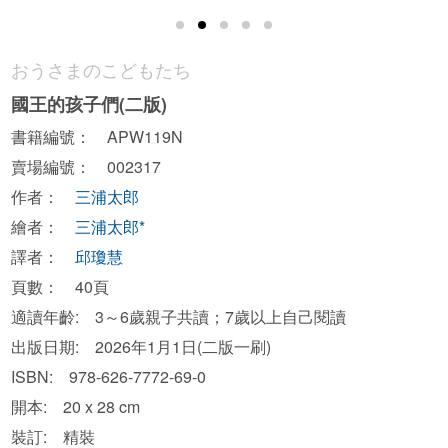
おうさまのこどもたち
國王的孩子們(二版)
書籍編號： APW119N
賣場編號： 002317
作者：
三浦太郎
繪者：
三浦太郎*
譯者：
邱瓊慧
頁數： 40頁
適讀年齡: 3～6歲親子共讀；7歲以上自己閱讀
出版日期: 2026年1月1日(二版一刷)
ISBN: 978-626-7772-69-0
開本: 20 x 28 cm
裝訂: 精裝