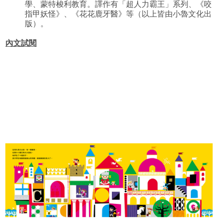
學、蒙特梭利教育。譯作有「超人力霸王」系列、《咬
指甲妖怪》、《花花鹿牙醫》等（以上皆由小魯文化出
版）。
內文試閱